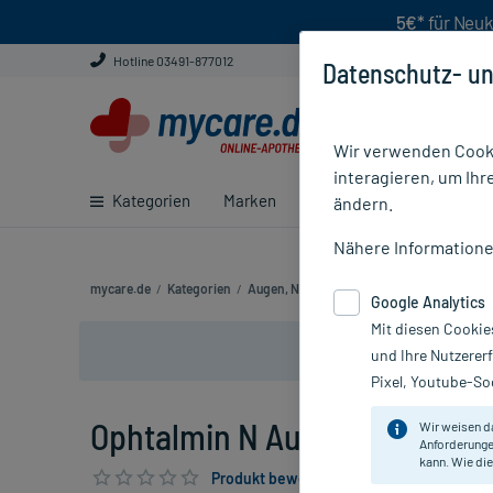
5€*
für Neuk
Hotline 03491-877012
Datenschutz- un
Wir verwenden Cooki
interagieren, um Ihr
Kategorien
Marken
Ratgeber
E-Rezept ei
ändern.
Nähere Information
mycare.de
/
Kategorien
/
Augen, Nase & Ohren
/
Augen
/
Augenrei
Google Analytics
Mit diesen Cookie
und Ihre Nutzerer
Pixel, Youtube-Soc
Ophtalmin N Augentropfen, 1
Wir weisen d
Anforderunge
kann. Wie die
Produkt bewerten & PlusHerzen sichern