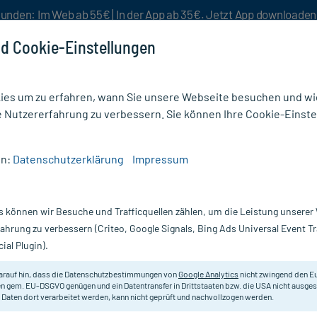
unden: Im Web ab 55€ | In der App ab 35€. Jetzt App downloade
d Cookie-Einstellungen
es um zu erfahren, wann Sie unsere Webseite besuchen und wie
e Nutzererfahrung zu verbessern. Sie können Ihre Cookie-Einste
nlösen
Rezeptur
Aktion %
en:
Datenschutzerklärung
Impressum
zungen & Entzündungen
/
Ophtalmin N Augentropfen
s können wir Besuche und Trafficquellen zählen, um die Leistung unsere
Nur für kurze Zeit:
Gratis-Versand* ab 19€ Mindestbestellwert!
fahrung zu verbessern (Criteo, Google Signals, Bing Ads Universal Event 
ial Plugin).
0 ml
arauf hin, dass die Datenschutzbestimmungen von
Google Analytics
nicht zwingend den E
Bei Augenreizungen und allergisc
n gem. EU-DSGVO genügen und ein Datentransfer in Drittstaaten bzw. die USA nicht ausg
 Daten dort verarbeitet werden, kann nicht geprüft und nachvollzogen werden.
Darreichung:
Au