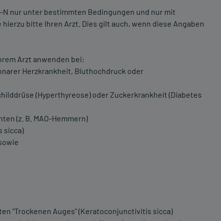
n-N nur unter bestimmten Bedingungen und nur mit
ierzu bitte Ihren Arzt. Dies gilt auch, wenn diese Angaben
Ihrem Arzt anwenden bei:
onarer Herzkrankheit, Bluthochdruck oder
childdrüse (Hyperthyreose) oder Zuckerkrankheit (Diabetes
nten (z. B. MAO-Hemmern)
 sicca)
 sowie
en "Trockenen Auges" (Keratoconjunctivitis sicca)