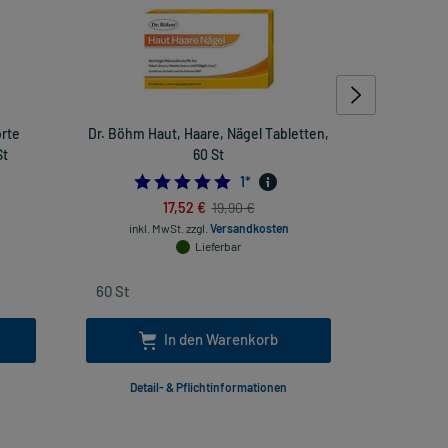
orte
Dr. Böhm Haut, Haare, Nägel Tabletten,
Vitamin B
St
60 St
5.0
1
*
17,52 €
19,90 €
inkl
inkl. MwSt.
zzgl.
Versandkosten
Lieferbar
In den Warenkorb
Detail- & Pflichtinformationen
Deta