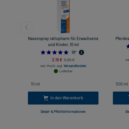
Nasenspray ratiopharm für Erwachsene
Pferdes
und Kinder, 10 ml
4.947368421052632
19
*
3,19 €
5,69 €
in
inkl. MwSt.
zzgl.
Versandkosten
Lieferbar
In den Warenkorb
Detail- & Pflichtinformationen
De