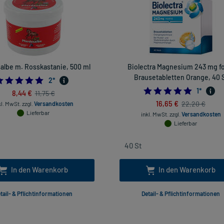
albe m. Rosskastanie, 500 ml
Biolectra Magnesium 243 mg f
Brausetabletten Orange, 40 
5.0
2
*
5.0
1
*
8,44 €
11,75 €
16,65 €
22,20 €
kl. MwSt.
zzgl.
Versandkosten
Lieferbar
inkl. MwSt.
zzgl.
Versandkosten
Lieferbar
In den Warenkorb
In den Warenkorb
tail- & Pflichtinformationen
Detail- & Pflichtinformationen