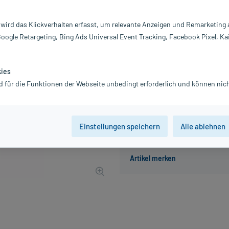
Inhalt:
10
PZN:
0
 wird das Klickverhalten erfasst, um relevante Anzeigen und Remarketing
Hersteller:
Dr
Google Retargeting, Bing Ads Universal Event Tracking, Facebook Pixel, Ka
5,60 €
56
PlusHerzen sam
inkl. MwSt.
zzgl.
Versandkosten
kies
Grundpreis: 560,00 € / l
d für die Funktionen der Webseite unbedingt erforderlich und können nich
Einstellungen speichern
Alle ablehnen