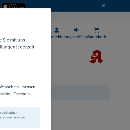
n
E-Rezept App
Anmelden
mycarePlus
Warenkorb
 Sie mit uns
llungen jederzeit
r Webseite zu messen
Tracking, Facebook
uropäischen
hen Entzündungen des Auges.
eschlossen werden
gentropfen