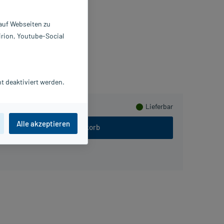
 ml
0497130
 auf Webseiten zu
. Winzer Pharma GmbH
irion, Youtube-Social
meln
t deaktiviert werden.
Lieferbar
Alle akzeptieren
In den Warenkorb