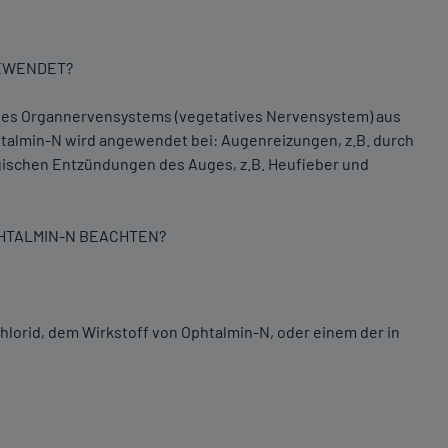
GEWENDET?
g des Organnervensystems (vegetatives Nervensystem) aus
talmin-N wird angewendet bei: Augenreizungen, z.B. durch
rgischen Entzündungen des Auges, z.B. Heufieber und
PHTALMIN-N BEACHTEN?
lorid, dem Wirkstoff von Ophtalmin-N, oder einem der in