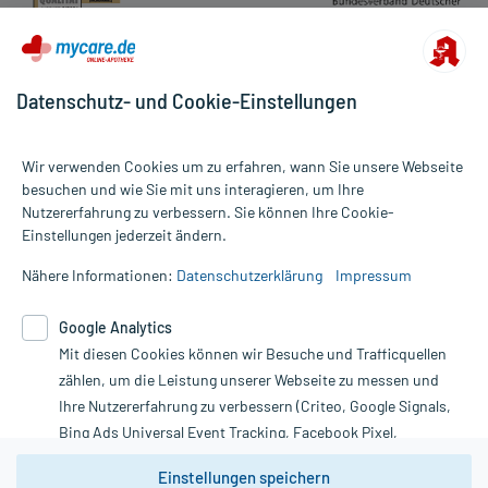
Datenschutz- und Cookie-Einstellungen
Wir verwenden Cookies um zu erfahren, wann Sie unsere Webseite
besuchen und wie Sie mit uns interagieren, um Ihre
Nutzererfahrung zu verbessern. Sie können Ihre Cookie-
Alle Preise gelten inkl. MwSt., ggf. zzgl. Versandkosten
Einstellungen jederzeit ändern.
Informationen auf dieser Website werden ausschließlich für
informative Zwecke zur Verfügung gestellt. Sie ersetzen keinesfalls
Nähere Informationen:
Datenschutzerklärung
Impressum
die Untersuchung und Behandlung durch einen Arzt. Bitte
beachten Sie, dass hierdurch weder Diagnosen gestellt noch
Google Analytics
Therapien eingeleitet werden können. | Diese Webseite benutzt
Mit diesen Cookies können wir Besuche und Trafficquellen
Google Analytics. Lesen Sie bitte dazu die wichtigen Hinweise in
unserer Datenschutzerklärung. Für den Widerruf einer Bestellung
zählen, um die Leistung unserer Webseite zu messen und
nutzen Sie das Formular:
Ihre Nutzererfahrung zu verbessern (Criteo, Google Signals,
Bing Ads Universal Event Tracking, Facebook Pixel,
Vertrag widerrufen
Youtube-Social Plugin).
Einstellungen speichern