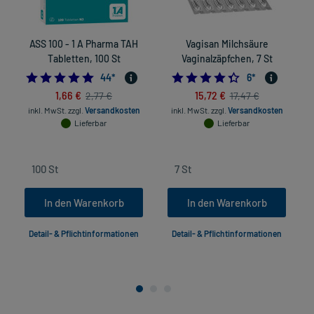
ASS 100 - 1 A Pharma TAH
Vagisan Milchsäure
Tabletten, 100 St
Vaginalzäpfchen, 7 St
4.9772727272727275
4.3333333333333
44
*
6
*
1,66 €
15,72 €
2,77 €
17,47 €
inkl. MwSt.
zzgl.
Versandkosten
inkl. MwSt.
zzgl.
Versandkosten
Lieferbar
Lieferbar
In den Warenkorb
In den Warenkorb
Detail- & Pflichtinformationen
Detail- & Pflichtinformationen