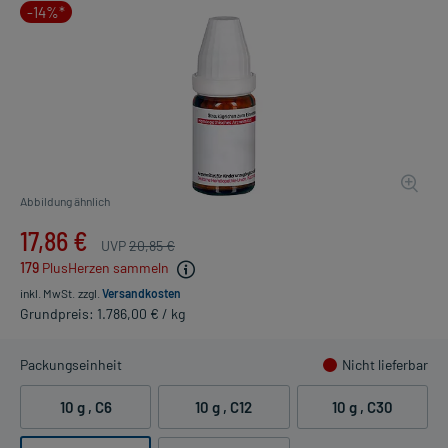
-14%*
Abbildung ähnlich
17,86 €
UVP
20,85 €
179
PlusHerzen sammeln
inkl. MwSt.
zzgl.
Versandkosten
Grundpreis: 1.786,00 € / kg
Packungseinheit
Nicht lieferbar
10 g
, C6
10 g
, C12
10 g
, C30