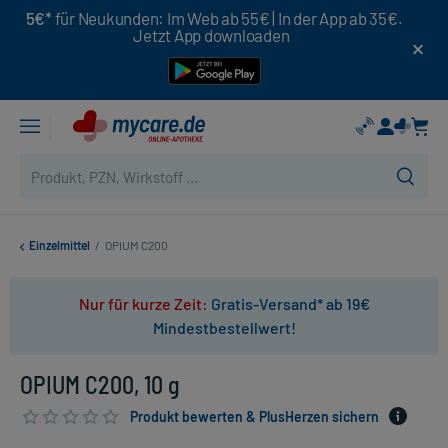
5€*
für Neukunden: Im Web ab 55€ | In der App ab 35€.
Jetzt App downloaden
Einzelmittel
/
OPIUM C200
Nur für kurze Zeit:
Gratis-Versand* ab 19€
Mindestbestellwert!
OPIUM C200, 10 g
Produkt bewerten & PlusHerzen sichern