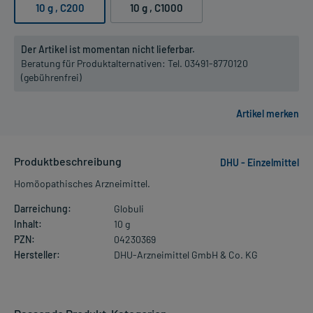
10 g
, C200
10 g
, C1000
Der Artikel ist momentan nicht lieferbar.
Beratung für Produktalternativen:
Tel. 03491-8770120
(gebührenfrei)
Produktbeschreibung
DHU - Einzelmittel
Homöopathisches Arzneimittel.
Darreichung:
Globuli
Inhalt:
10 g
PZN:
04230369
Hersteller:
DHU-Arzneimittel GmbH & Co. KG