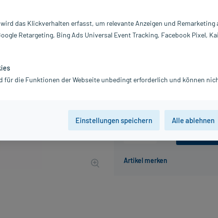
Darreichung:
Gl
Inhalt:
20
 wird das Klickverhalten erfasst, um relevante Anzeigen und Remarketing
PZN:
0
Google Retargeting, Bing Ads Universal Event Tracking, Facebook Pixel, Ka
Hersteller:
W
10,96 €
110
PlusHerzen s
kies
inkl. MwSt.
zzgl.
Versandkosten
d für die Funktionen der Webseite unbedingt erforderlich und können nich
Grundpreis: 548,00 € / kg
Einstellungen speichern
Alle ablehnen