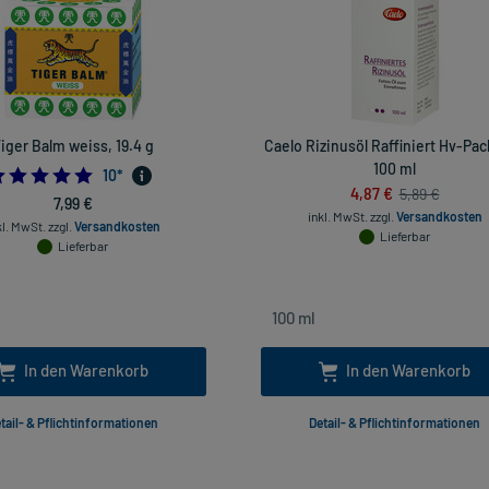
iger Balm weiss, 19.4 g
Caelo Rizinusöl Raffiniert Hv-Pa
100 ml
5.0
10
*
4,87 €
5,89 €
7,99 €
inkl. MwSt.
zzgl.
Versandkosten
kl. MwSt.
zzgl.
Versandkosten
Lieferbar
Lieferbar
In den Warenkorb
In den Warenkorb
tail- & Pflichtinformationen
Detail- & Pflichtinformationen