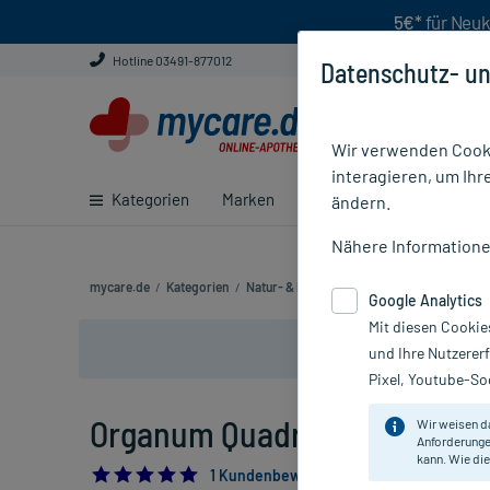
5€*
für Neuk
Hotline 03491-877012
Datenschutz- un
Wir verwenden Cooki
interagieren, um Ihr
Kategorien
Marken
Ratgeber
E-Rezept ei
ändern.
Nähere Information
mycare.de
/
Kategorien
/
Natur- & Pflanzenheilkunde
/
Anthroposo
Google Analytics
Mit diesen Cookie
und Ihre Nutzerer
Pixel, Youtube-Soc
Organum Quadruplex Globuli,
Wir weisen d
Anforderunge
kann. Wie die
5.0
1 Kundenbewertung*