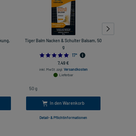
ckung,
Tiger Balm Nacken & Schulter Balsam, 50
Prosp
g
4.823529411764706
17
*
7,49 €
inkl
inkl. MwSt.
zzgl.
Versandkosten
Lieferbar
In den Warenkorb
Detail- & Pflichtinformationen
Deta