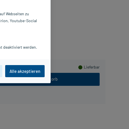
obuli
 g
 auf Webseiten zu
8786862
irion, Youtube-Social
ALA Heilmittel GmbH
ammeln
t deaktiviert werden.
Lieferbar
Alle akzeptieren
In den Warenkorb