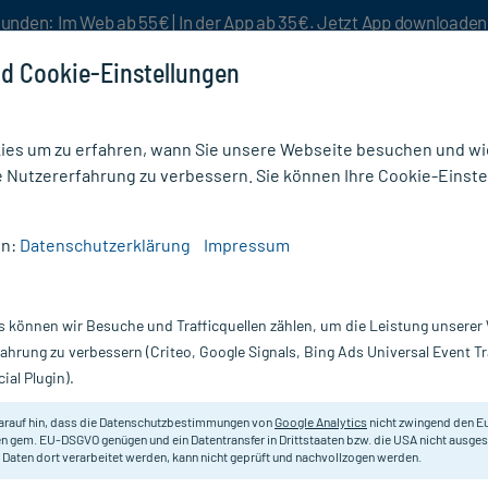
unden: Im Web ab 55€ | In der App ab 35€. Jetzt App downloade
d Cookie-Einstellungen
es um zu erfahren, wann Sie unsere Webseite besuchen und wie
e Nutzererfahrung zu verbessern. Sie können Ihre Cookie-Einste
nlösen
Rezeptur
Aktion %
en:
Datenschutzerklärung
Impressum
phie
/
Organum Quadruplex Globuli
s können wir Besuche und Trafficquellen zählen, um die Leistung unsere
Nur für kurze Zeit:
Gratis-Versand* ab 19€ Mindestbestellwert!
fahrung zu verbessern (Criteo, Google Signals, Bing Ads Universal Event 
ial Plugin).
 20 g
arauf hin, dass die Datenschutzbestimmungen von
Google Analytics
nicht zwingend den E
Zur Anregung des Aufbaustoffwech
n gem. EU-DSGVO genügen und ein Datentransfer in Drittstaaten bzw. die USA nicht ausg
 Daten dort verarbeitet werden, kann nicht geprüft und nachvollzogen werden.
Eiweißaufbaustörungen, Unterern