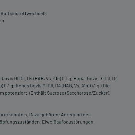
s Aufbaustoffwechsels
en
bovis Gl Dil. D4 (HAB, Vs. 41c) 0,1 g; Hepar bovis Gl Dil. D4
) 0,1 g; Renes bovis Gl Dil. D4 (HAB, Vs. 41a) 0,1 g. (Die
m potenziert.) Enthält Sucrose (Saccharose/Zucker).
rerkenntnis. Dazu gehören: Anregung des
chöpfungszuständen, Eiweißaufbaustörungen,