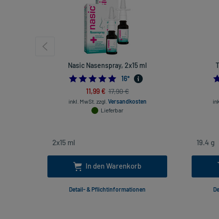
Nasic Nasenspray, 2x15 ml
T
4.875
16
*
11,99 €
17,90 €
inkl. MwSt.
zzgl.
Versandkosten
in
Lieferbar
In den Warenkorb
Detail- & Pflichtinformationen
De