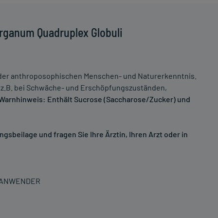
rganum Quadruplex Globuli
r anthroposophischen Menschen- und Naturerkenntnis.
z.B. bei Schwäche- und Erschöpfungszuständen,
Warnhinweis: Enthält Sucrose (Saccharose/Zucker) und
sbeilage und fragen Sie Ihre Ärztin, Ihren Arzt oder in
N ANWENDER