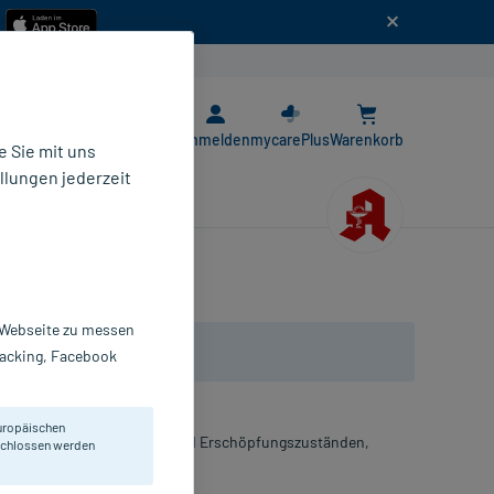
n
E-Rezept App
Anmelden
mycarePlus
Warenkorb
 Sie mit uns
llungen jederzeit
r Webseite zu messen
Tracking, Facebook
uropäischen
sels, z.B. bei Schwäche- und Erschöpfungszuständen,
eschlossen werden
ährung, Ekzeme.