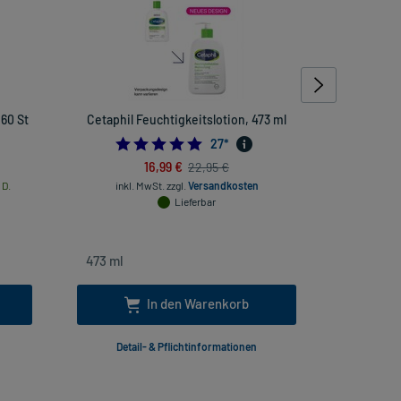
60 St
Cetaphil Feuchtigkeitslotion, 473 ml
Allergo
2222222222
4.925925925925926
27
*
16,99 €
22,95 €
 D.
inkl. MwSt.
zzgl.
Versandkosten
inkl
Lieferbar
In den Warenkorb
Detail- & Pflichtinformationen
Deta