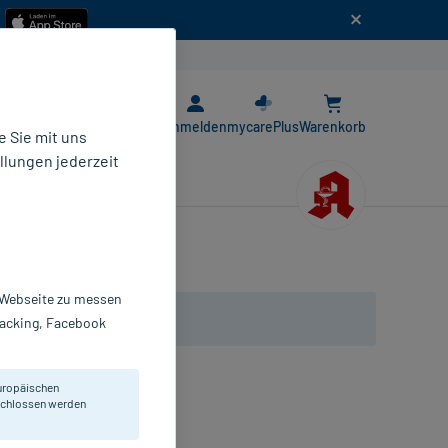
n
E-Rezept App
Anmelden
mycarePlus
Warenkorb
 Sie mit uns
llungen jederzeit
r Webseite zu messen
Tracking, Facebook
uropäischen
en.
eschlossen werden
pseln