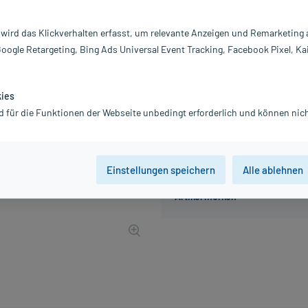
Inhalt:
90
PZN:
0
 wird das Klickverhalten erfasst, um relevante Anzeigen und Remarketing
Hersteller:
Ky
Google Retargeting, Bing Ads Universal Event Tracking, Facebook Pixel, Ka
11,96 €
UVP
14,95 €
120
Pl
inkl. MwSt.
zzgl.
Versandkosten
kies
d für die Funktionen der Webseite unbedingt erforderlich und können nich
Einstellungen speichern
Alle ablehnen