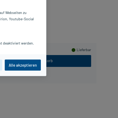
 St
2224531
 auf Webseiten zu
berg Vital GmbH
irion, Youtube-Social
usHerzen sammeln
t deaktiviert werden.
Lieferbar
In den Warenkorb
Alle akzeptieren