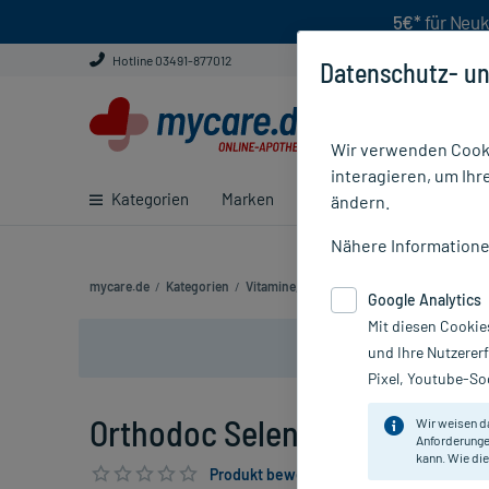
5€*
für Neuk
Hotline 03491-877012
Datenschutz- un
Wir verwenden Cooki
interagieren, um Ihr
Kategorien
Marken
Ratgeber
E-Rezept ei
ändern.
Nähere Information
mycare.de
/
Kategorien
/
Vitamine, Mineralien & Enzyme
/
Selen
/
Google Analytics
Mit diesen Cookie
und Ihre Nutzerer
Pixel, Youtube-Soc
Orthodoc Selen Kapseln, 90 S
Wir weisen d
Anforderunge
kann. Wie die
Produkt bewerten & PlusHerzen sichern