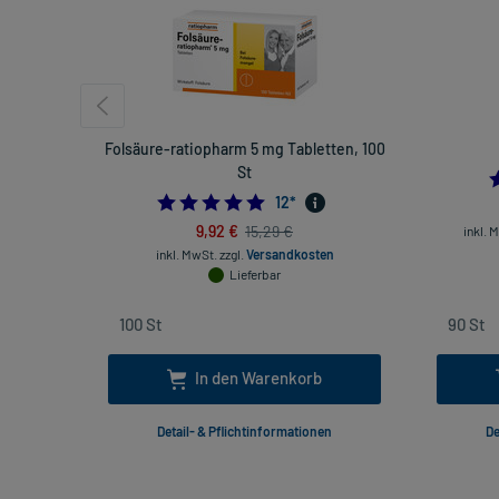
Folsäure-ratiopharm 5 mg Tabletten, 100
St
5.0
12
*
9,92 €
15,29 €
inkl. 
inkl. MwSt.
zzgl.
Versandkosten
Lieferbar
In den Warenkorb
Detail- & Pflichtinformationen
De