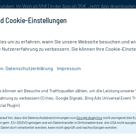
unden: Im Web ab 55€ | In der App ab 35€. Jetzt App downloade
d Cookie-Einstellungen
es um zu erfahren, wann Sie unsere Webseite besuchen und wie
e Nutzererfahrung zu verbessern. Sie können Ihre Cookie-Einste
nlösen
Rezeptur
Aktion %
en:
Datenschutzerklärung
Impressum
Orthodoc Selen Kapseln
s können wir Besuche und Trafficquellen zählen, um die Leistung unsere
Nur für kurze Zeit:
Gratis-Versand* ab 19€ Mindestbestellwert!
fahrung zu verbessern (Criteo, Google Signals, Bing Ads Universal Event 
ial Plugin).
t
arauf hin, dass die Datenschutzbestimmungen von
Google Analytics
nicht zwingend den E
Nahrungsergänzungsmittel mit Sel
n gem. EU-DSGVO genügen und ein Datentransfer in Drittstaaten bzw. die USA nicht ausg
 Daten dort verarbeitet werden, kann nicht geprüft und nachvollzogen werden.
Darreichung:
Ka