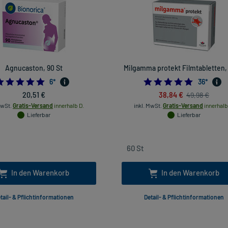
Agnucaston, 90 St
Milgamma protekt Filmtabletten, 
5.0
4.97222
6
*
36
*
20,51 €
38,84 €
49,98 €
MwSt.
Gratis-Versand
innerhalb D.
inkl. MwSt.
Gratis-Versand
innerhalb
Lieferbar
Lieferbar
In den Warenkorb
In den Warenkorb
tail- & Pflichtinformationen
Detail- & Pflichtinformationen