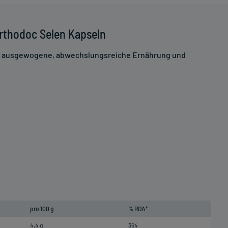
rthodoc Selen Kapseln
ne ausgewogene, abwechslungsreiche Ernährung und
pro 100 g
% RDA*
4,4 g
364