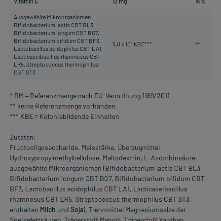
Vitamin C
12 mg
15 %
Ausgewählte Mikroorganismen:
Bifidobacterium lactis CBT BL3,
Bifidobacterium longum CBT BG7,
Bifidobacterium bifidum CBT BF3,
5,0 x 10
KBE***
**
8
Lactobacillus acidophilus CBT LA1,
Lacticaseibacillus rhamnosus CBT
LR5, Streptococcus thermophilus
CBT ST3
* RM = Referenzmenge nach EU-Verordnung 1169/2011
** keine Referenzmenge vorhanden
*** KBE = Koloniebildende Einheiten
Zutaten:
Fructooligosaccharide, Maisstärke, Überzugmittel
Hydroxypropylmethylcellulose, Maltodextrin, L-Ascorbinsäure,
ausgewählte Mikroorganismen (Bifidobacterium lactis CBT BL3,
Bifidobacterium longum CBT BG7, Bifidobacterium bifidum CBT
BF3, Lactobacillus acidophilus CBT LA1, Lacticaseibacillus
rhamnosus CBT LR5, Streptococcus thermophilus CBT ST3,
enthalten
Milch
und
Soja
), Trennmittel Magnesiumsalze der
Speisefettsäuren, Trägerstoff Mannit, Trägerstoff Xanthan,