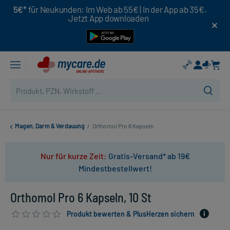
5€*
für Neukunden: Im Web ab 55€ | In der App ab 35€.
Jetzt App downloaden
Magen, Darm & Verdauung
/
Orthomol Pro 6 Kapseln
Nur für kurze Zeit:
Gratis-Versand* ab 19€
Mindestbestellwert!
Orthomol Pro 6 Kapseln, 10 St
Produkt bewerten & PlusHerzen sichern