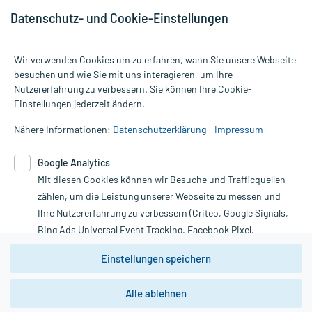
Datenschutz- und Cookie-Einstellungen
Wir verwenden Cookies um zu erfahren, wann Sie unsere Webseite
besuchen und wie Sie mit uns interagieren, um Ihre
Nutzererfahrung zu verbessern. Sie können Ihre Cookie-
Alle Preise gelten inkl. MwSt., ggf. zzgl. Versandkosten
Einstellungen jederzeit ändern.
Informationen auf dieser Website werden ausschließlich für
informative Zwecke zur Verfügung gestellt. Sie ersetzen keinesfalls
Nähere Informationen:
Datenschutzerklärung
Impressum
die Untersuchung und Behandlung durch einen Arzt. Bitte
beachten Sie, dass hierdurch weder Diagnosen gestellt noch
Google Analytics
Therapien eingeleitet werden können. | Diese Webseite benutzt
Mit diesen Cookies können wir Besuche und Trafficquellen
Google Analytics. Lesen Sie bitte dazu die wichtigen Hinweise in
unserer Datenschutzerklärung. Für den Widerruf einer Bestellung
zählen, um die Leistung unserer Webseite zu messen und
nutzen Sie das Formular:
Ihre Nutzererfahrung zu verbessern (Criteo, Google Signals,
Bing Ads Universal Event Tracking, Facebook Pixel,
Vertrag widerrufen
Youtube-Social Plugin).
Einstellungen speichern
Wir weisen darauf hin, dass die
Datenschutzbestimmungen von
Google Analytics
nicht
Alle ablehnen
*Hinweise zu unseren Aktionen und Bewertungen
zwingend den Europäischen Anforderungen gem. EU-
DSGVO genügen und ein Datentransfer in Drittstaaten bzw.