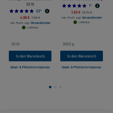
20 St
5.0
1
*
4.954545454545454
22
*
7,89 €
13,15 €
4,99 €
7,58 €
inkl. MwSt.
zzgl.
Versandkosten
Lieferbar
inkl. MwSt.
zzgl.
Versandkosten
Lieferbar
In den Warenkorb
In den Warenkorb
Detail- & Pflichtinformationen
Detail- & Pflichtinformationen