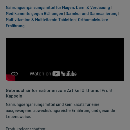
Nahrungsergänzungsmittel für Magen, Darm & Verdauung
|
Medikamente gegen Blähungen
|
Darmkur und Darmsanierung
|
Multivitamine & Multivitamin Tabletten
|
Orthomolekulare
Ernährung
Gebrauchsinformationen zum Artikel Orthomol Pro 6
Kapseln
Nahrungsergänzungsmittel sind kein Ersatz für eine
ausgewogene, abwechslungsreiche Ernährung und gesunde
Lebensweise.
Produkteigenschaften: