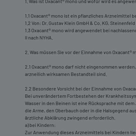
1. Was ist Oxacant® mono und wofür wird es angewe
1.1 Oxacant® mono ist ein pflanzliches Arzneimittel 
1.2 Von: Dr. Gustav Klein GmbH & Co. KG, Steinenfel
1.3 Oxacant® mono wird angewendet bei nachlassen
II nach NYHA.
2. Was müssen Sie vor der Einnahme von Oxacant® 
2.1 Oxacant® mono darf nicht eingenommen werden,
arzneilich wirksamen Bestandteil sind.
2.2 Besondere Vorsicht bei der Einnahme von Oxacan
Bei unverändertem Fortbestehen der Krankheitss
Wasser in den Beinen ist eine Rücksprache mit dem 
die Arme, den Oberbauch oder in die Halsgegend aus
ärztliche Abklärung zwingend erforderlich.
a) bei Kindern:
Zur Anwendung dieses Arzneimittels bei Kindern li