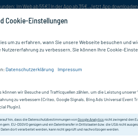
unden: Im Web ab 55€ | In der App ab 35€. Jetzt App downloade
d Cookie-Einstellungen
es um zu erfahren, wann Sie unsere Webseite besuchen und wie
e Nutzererfahrung zu verbessern. Sie können Ihre Cookie-Einste
nlösen
Rezeptur
Aktion %
en:
Datenschutzerklärung
Impressum
fstärkung
/
Oxacant mono
s können wir Besuche und Trafficquellen zählen, um die Leistung unsere
Nur für kurze Zeit:
Gratis-Versand* ab 19€ Mindestbestellwert!
fahrung zu verbessern (Criteo, Google Signals, Bing Ads Universal Event 
ial Plugin).
arauf hin, dass die Datenschutzbestimmungen von
Google Analytics
nicht zwingend den E
Bei nachlassender Leistungsfähigk
n gem. EU-DSGVO genügen und ein Datentransfer in Drittstaaten bzw. die USA nicht ausg
 Daten dort verarbeitet werden, kann nicht geprüft und nachvollzogen werden.
Darreichung:
Tr