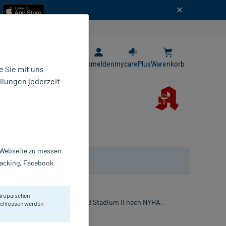
n
E-Rezept App
Anmelden
mycarePlus
Warenkorb
 Sie mit uns
llungen jederzeit
r Webseite zu messen
Tracking, Facebook
uropäischen
eit des Herzens entsprechend Stadium II nach NYHA.
eschlossen werden
opfen