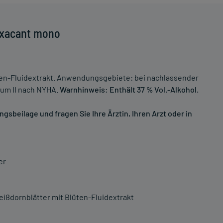
Oxacant mono
üten-Fluidextrakt. Anwendungsgebiete: bei nachlassender
ium II nach NYHA.
Warnhinweis: Enthält 37 % Vol.-Alkohol.
sbeilage und fragen Sie Ihre Ärztin, Ihren Arzt oder in
er
Weißdornblätter mit Blüten-Fluidextrakt