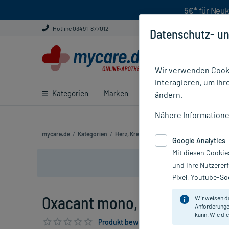
5€*
für Neuk
Hotline 03491-877012
Datenschutz- un
Wir verwenden Cooki
interagieren, um Ihr
Kategorien
Marken
Ratgeber
E-Rezept ei
ändern.
Nähere Information
mycare.de
/
Kategorien
/
Herz, Kreislauf & Venen
/
Herz- & Kreislau
Google Analytics
Mit diesen Cookie
und Ihre Nutzerer
Pixel, Youtube-Soc
Oxacant mono, 100 ml
Wir weisen d
Anforderunge
kann. Wie die
Produkt bewerten & PlusHerzen sichern