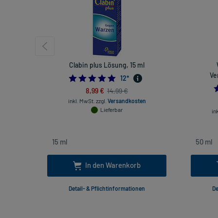
Clabin plus Lösung, 15 ml
Ve
4.833333333333333
12
*
8,99 €
14,99 €
inkl. MwSt.
zzgl.
Versandkosten
Lieferbar
in
In den Warenkorb
Detail- & Pflichtinformationen
De