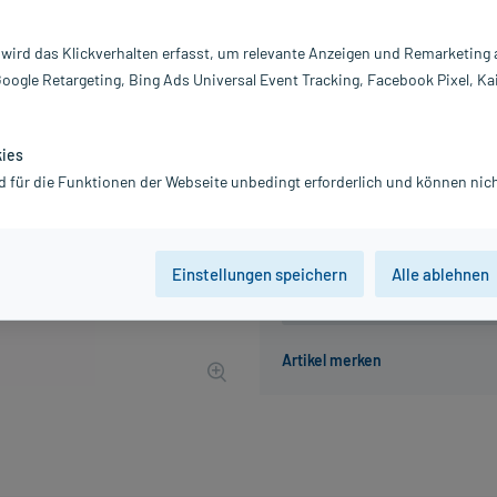
Inhalt:
10
PZN:
0
 wird das Klickverhalten erfasst, um relevante Anzeigen und Remarketing
Hersteller:
Dr
Google Retargeting, Bing Ads Universal Event Tracking, Facebook Pixel, Ka
31,73 €
UVP
35,90 €
318
P
inkl. MwSt.
Gratis-Versand
innerhalb D.
kies
Grundpreis: 317,30 € / l
d für die Funktionen der Webseite unbedingt erforderlich und können nich
Einstellungen speichern
Alle ablehnen
Der Artikel ist momentan nicht
Beratung für Produktalternat