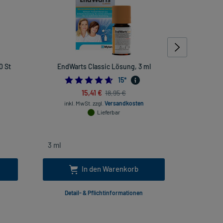
0 St
EndWarts Classic Lösung, 3 ml
Gut
4.6
15
*
15,41 €
18,95 €
inkl. MwSt.
zzgl.
Versandkosten
inkl
Lieferbar
In den Warenkorb
Detail- & Pflichtinformationen
Deta