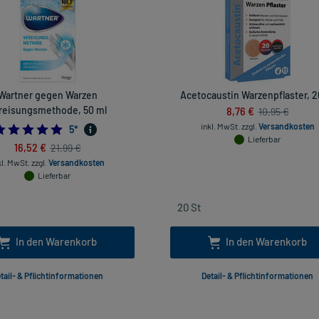
Wartner gegen Warzen
Acetocaustin Warzenpflaster, 2
reisungsmethode, 50 ml
8,76 €
10,95 €
inkl. MwSt.
zzgl.
Versandkosten
5.0
5
*
Lieferbar
16,52 €
21,99 €
kl. MwSt.
zzgl.
Versandkosten
Lieferbar
In den Warenkorb
In den Warenkorb
tail- & Pflichtinformationen
Detail- & Pflichtinformationen