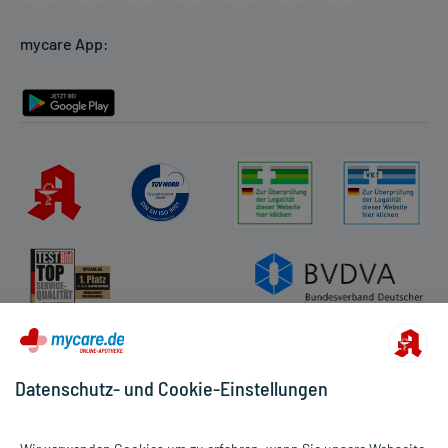
Cookie-Einstellungen
mycare App:
Rückgabe/Widerruf
Barrierefreiheitserklärung
Datenschutz- und Cookie-Einstellungen