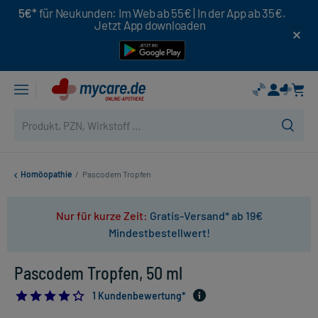
5€*
für Neukunden: Im Web ab 55€ | In der App ab 35€.
Jetzt App downloaden
Homöopathie
/
Pascodem Tropfen
Nur für kurze Zeit:
Gratis-Versand* ab 19€
Mindestbestellwert!
Pascodem Tropfen, 50 ml
4.0
1 Kundenbewertung*