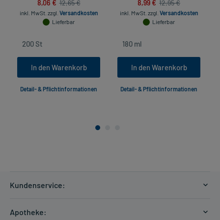
8,06 €
8,99 €
12,65 €
12,95 €
inkl. MwSt.
zzgl.
Versandkosten
inkl. MwSt.
zzgl.
Versandkosten
Lieferbar
Lieferbar
In den Warenkorb
In den Warenkorb
Detail- & Pflichtinformationen
Detail- & Pflichtinformationen
Kundenservice:
Versandkosten
Apotheke:
Zahlungsarten