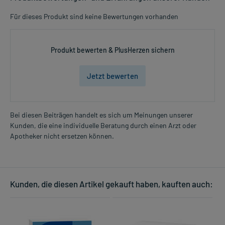
- Nervliche Belastung (Stress)
Für dieses Produkt sind keine Bewertungen vorhanden
- Unterstützung des Schlafs
Dosierung und Anwendungshinweise:
Produkt bewerten & PlusHerzen sichern
Jugendliche ab 12 Jahren und Erwachsene
2 Kapseln
Jetzt bewerten
2-mal täglich
unabhängig von der Mahlzeit
Die Gesamtdosis sollte nicht ohne Rücksprache mit einem Arzt
Bei diesen Beiträgen handelt es sich um Meinungen unserer
oder Apotheker überschritten werden.
Kunden, die eine individuelle Beratung durch einen Arzt oder
Mehr anzeigen
Apotheker nicht ersetzen können.
Art der Anwendung?
Nehmen Sie das Arzneimittel mit Flüssigkeit (z.B. 1 Glas Wasser)
ein.
Kunden, die diesen Artikel gekauft haben, kauften auch:
Dauer der Anwendung?
Ohne ärztlichen Rat sollten Sie das Arzneimittel nicht länger als 2
Wochen anwenden. Bei länger anhaltenden oder regelmäßig
wiederkehrenden Beschwerden sollten sie Ihren Arzt aufsuchen.