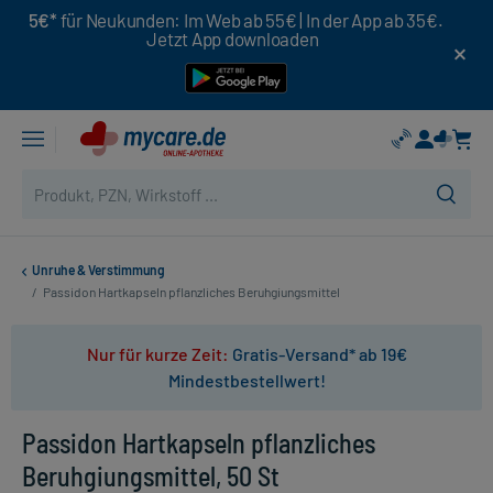
5€*
für Neukunden: Im Web ab 55€ | In der App ab 35€.
Jetzt App downloaden
Unruhe & Verstimmung
/
Passidon Hartkapseln pflanzliches Beruhgiungsmittel
Nur für kurze Zeit:
Gratis-Versand* ab 19€
Mindestbestellwert!
Passidon Hartkapseln pflanzliches
Beruhgiungsmittel, 50 St