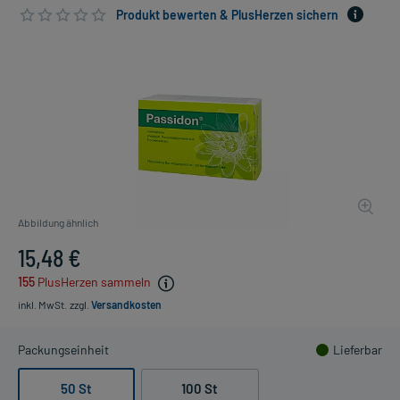
Produkt bewerten & PlusHerzen sichern
Abbildung ähnlich
15,48 €
155
PlusHerzen sammeln
inkl. MwSt.
zzgl.
Versandkosten
Packungseinheit
Lieferbar
50 St
100 St