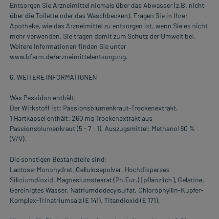
Entsorgen Sie Arzneimittel niemals über das Abwasser (z.B. nicht
über die Toilette oder das Waschbecken). Fragen Sie in Ihrer
Apotheke, wie das Arzneimittel zu entsorgen ist, wenn Sie es nicht
mehr verwenden. Sie tragen damit zum Schutz der Umwelt bei.
Weitere Informationen finden Sie unter
www.bfarm.de/arzneimittelentsorgung.
6. WEITERE INFORMATIONEN
Was Passidon enthält:
Der Wirkstoff ist: Passionsblumenkraut-Trockenextrakt.
1 Hartkapsel enthält: 260 mg Trockenextrakt aus
Passionsblumenkraut (5 - 7 : 1), Auszugsmittel: Methanol 60 %
(V/V).
Die sonstigen Bestandteile sind:
Lactose-Monohydrat, Cellulosepulver, Hochdisperses
Siliciumdioxid, Magnesiumstearat (Ph.Eur.) [pflanzlich], Gelatine,
Gereinigtes Wasser, Natriumdodecylsulfat, Chlorophyllin-Kupfer-
Komplex-Trinatriumsalz (E 141), Titandioxid (E 171).