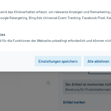
Darreichung:
Di
Inhalt:
20
 wird das Klickverhalten erfasst, um relevante Anzeigen und Remarketing
PZN:
0
Google Retargeting, Bing Ads Universal Event Tracking, Facebook Pixel, Ka
Hersteller:
DH
13,24 €
UVP
15,45 €
133
P
kies
inkl. MwSt.
zzgl.
Versandkosten
d für die Funktionen der Webseite unbedingt erforderlich und können nich
Grundpreis: 662,00 € / l
Packungseinheit
Einstellungen speichern
Alle ablehnen
20 ml
, D4
20 ml
, D6
Der Artikel ist momentan nicht
Beratung für Produktalternat