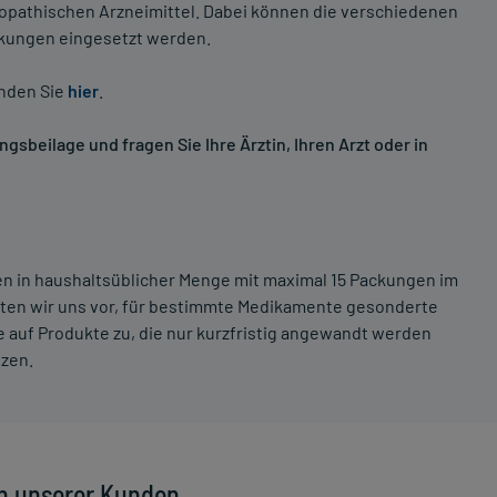
opathischen Arzneimittel. Dabei können die verschiedenen
nkungen eingesetzt werden.
inden Sie
hier
.
sbeilage und fragen Sie Ihre Ärztin, Ihren Arzt oder in
ten in haushaltsüblicher Menge mit maximal 15 Packungen im
lten wir uns vor, für bestimmte Medikamente gesonderte
 auf Produkte zu, die nur kurzfristig angewandt werden
tzen.
n unserer Kunden