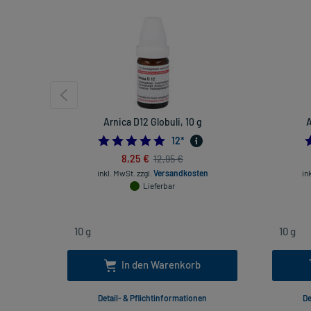
Arnica D12 Globuli, 10 g
A
5.0
12
*
8,25 €
12,95 €
inkl. MwSt.
zzgl.
Versandkosten
in
Lieferbar
In den Warenkorb
Detail- & Pflichtinformationen
De