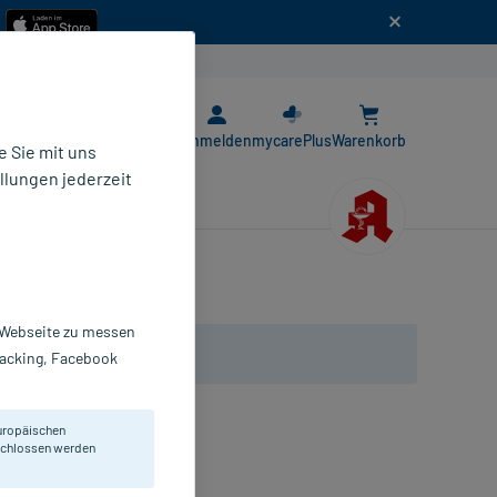
n
E-Rezept App
Anmelden
mycarePlus
Warenkorb
 Sie mit uns
llungen jederzeit
r Webseite zu messen
Tracking, Facebook
uropäischen
eschlossen werden