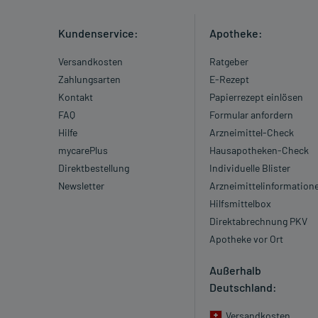
Kundenservice:
Apotheke:
Versandkosten
Ratgeber
Zahlungsarten
E-Rezept
Kontakt
Papierrezept einlösen
FAQ
Formular anfordern
Hilfe
Arzneimittel-Check
mycarePlus
Hausapotheken-Check
Direktbestellung
Individuelle Blister
Newsletter
Arzneimittelinformation
Hilfsmittelbox
Direktabrechnung PKV
Apotheke vor Ort
Außerhalb
Deutschland:
Versandkosten