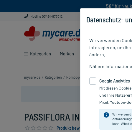
5€*
für Neuk
Hotline 03491-877012
Datenschutz- un
Wir verwenden Cooki
interagieren, um Ihr
Kategorien
Marken
Ratgeber
E-Rezept ei
ändern.
Nähere Information
mycare.de
/
Kategorien
/
Homöopathie
/
Einzelmittel
/
PASSIFLORA
Google Analytics
Mit diesen Cookie
und Ihre Nutzerer
Pixel, Youtube-Soc
PASSIFLORA INCARNATA D 6, 
Wir weisen d
Anforderunge
kann. Wie die
Produkt bewerten & PlusHerzen sichern