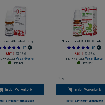
rnica C 30 Globuli, 10 g
Nux vomica D6 DHU Globuli, 10
4.888888888888889
5.0
9
*
5
*
8,57 €
7,53 €
13,45 €
12,95 €
kl. MwSt.
zzgl.
Versandkosten
inkl. MwSt.
zzgl.
Versandkosten
Lieferbar
Lieferbar
In den Warenkorb
In den Warenkorb
tail- & Pflichtinformationen
Detail- & Pflichtinformationen