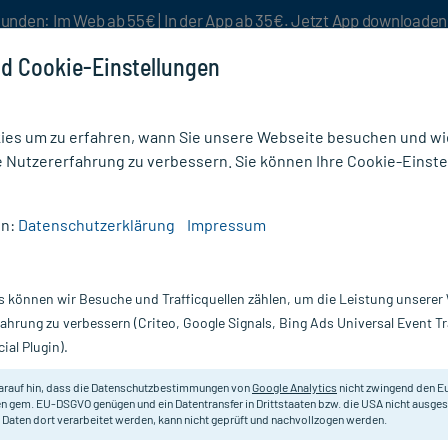
unden: Im Web ab 55€ | In der App ab 35€. Jetzt App downloade
d Cookie-Einstellungen
es um zu erfahren, wann Sie unsere Webseite besuchen und wie
e Nutzererfahrung zu verbessern. Sie können Ihre Cookie-Einste
nlösen
Rezeptur
Aktion %
en:
Datenschutzerklärung
Impressum
 INCARNATA D 6
s können wir Besuche und Trafficquellen zählen, um die Leistung unsere
Nur für kurze Zeit:
Gratis-Versand* ab 19€ Mindestbestellwert!
fahrung zu verbessern (Criteo, Google Signals, Bing Ads Universal Event 
ial Plugin).
20 ml
DHU - Einzelmittel
arauf hin, dass die Datenschutzbestimmungen von
Google Analytics
nicht zwingend den E
n gem. EU-DSGVO genügen und ein Datentransfer in Drittstaaten bzw. die USA nicht ausg
 Daten dort verarbeitet werden, kann nicht geprüft und nachvollzogen werden.
Homöopathisches Arzneimittel.