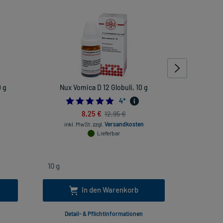
 g
Nux Vomica D 12 Globuli, 10 g
Rhus toxi
rheuma
4.75
4
*
8,25 €
12,95 €
inkl. MwSt.
zzgl.
Versandkosten
Lieferbar
inkl
In den Warenkorb
Detail- & Pflichtinformationen
Deta