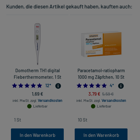
Kunden, die diesen Artikel gekauft haben, kauften auch:
Domotherm TH1 digital
Paracetamol-ratiopharm
Fieberthermometer, 1 St
1000 mg Zäpfchen, 10 St
T
4.916666666666667
4.75
12
*
4
*
1,69 €
3,79 €
5,59 €
inkl. MwSt.
zzgl.
Versandkosten
inkl. MwSt.
zzgl.
Versandkosten
Lieferbar
Lieferbar
In den Warenkorb
In den Warenkorb