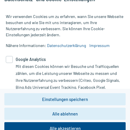
Wir verwenden Cookies um zu erfahren, wann Sie unsere Webseite
besuchen und wie Sie mit uns interagieren, um Ihre
Nutzererfahrung zu verbessern. Sie können Ihre Cookie-
Alle Preise gelten inkl. MwSt., ggf. zzgl. Versandkosten
Einstellungen jederzeit ändern.
Informationen auf dieser Website werden ausschließlich für
informative Zwecke zur Verfügung gestellt. Sie ersetzen keinesfalls
Nähere Informationen:
Datenschutzerklärung
Impressum
die Untersuchung und Behandlung durch einen Arzt. Bitte
beachten Sie, dass hierdurch weder Diagnosen gestellt noch
Google Analytics
Therapien eingeleitet werden können. | Diese Webseite benutzt
Google Analytics. Lesen Sie bitte dazu die wichtigen Hinweise in
Mit diesen Cookies können wir Besuche und Trafficquellen
unserer Datenschutzerklärung. Für den Widerruf einer Bestellung
zählen, um die Leistung unserer Webseite zu messen und
nutzen Sie das Formular:
Ihre Nutzererfahrung zu verbessern (Criteo, Google Signals,
Bing Ads Universal Event Tracking, Facebook Pixel,
Vertrag widerrufen
Youtube-Social Plugin).
Einstellungen speichern
Wir weisen darauf hin, dass die
Datenschutzbestimmungen von
Google Analytics
nicht
*Hinweise zu unseren Aktionen und Bewertungen
Alle ablehnen
zwingend den Europäischen Anforderungen gem. EU-
DSGVO genügen und ein Datentransfer in Drittstaaten bzw.
die USA nicht ausgeschlossen werden kann. Wie die
Alle akzeptieren
Daten dort verarbeitet werden, kann nicht geprüft und