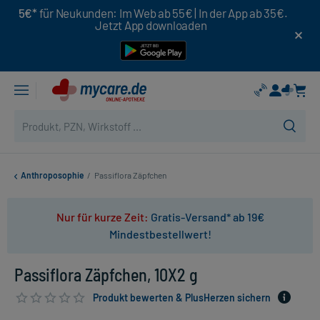
5€*
für Neukunden: Im Web ab 55€ | In der App ab 35€.
Jetzt App downloaden
Anthroposophie
/
Passiflora Zäpfchen
Nur für kurze Zeit:
Gratis-Versand* ab 19€
Mindestbestellwert!
Passiflora Zäpfchen, 10X2 g
Produkt bewerten & PlusHerzen sichern