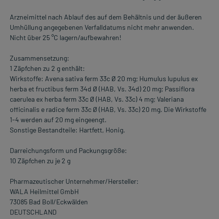
Arzneimittel nach Ablauf des auf dem Behältnis und der äußeren
Umhüllung angegebenen Verfalldatums nicht mehr anwenden.
Nicht über 25 °C lagern/aufbewahren!
Zusammensetzung:
1 Zäpfchen zu 2 g enthält:
Wirkstoffe: Avena sativa ferm 33c Ø 20 mg; Humulus lupulus ex
herba et fructibus ferm 34d Ø (HAB, Vs. 34d) 20 mg; Passiflora
caerulea ex herba ferm 33c Ø (HAB, Vs. 33c) 4 mg; Valeriana
officinalis e radice ferm 33c Ø (HAB, Vs. 33c) 20 mg. Die Wirkstoffe
1-4 werden auf 20 mg eingeengt.
Sonstige Bestandteile: Hartfett, Honig.
Darreichungsform und Packungsgröße:
10 Zäpfchen zu je 2 g
Pharmazeutischer Unternehmer/Hersteller:
WALA Heilmittel GmbH
73085 Bad Boll/Eckwälden
DEUTSCHLAND