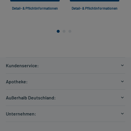
Detail- & Pflichtinformationen
Detail- & Pflichtinformationen
Kundenservice:
Versandkosten
Apotheke:
Zahlungsarten
Ratgeber
Kontakt
Außerhalb Deutschland:
E-Rezept
FAQ
Versandkosten Schweiz
Papierrezept einlösen
Hilfe
Unternehmen:
Formular anfordern
mycarePlus
Experten-Team
Arzneimittel-Check
Direktbestellung