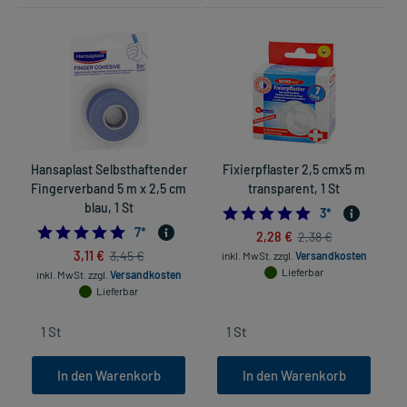
Hansaplast Selbsthaftender
Fixierpflaster 2,5 cmx5 m
Fingerverband 5 m x 2,5 cm
transparent, 1 St
blau, 1 St
5.0
3
*
4.714285714285714
7
*
2,28 €
2,38 €
3,11 €
3,45 €
inkl. MwSt.
zzgl.
Versandkosten
Lieferbar
inkl. MwSt.
zzgl.
Versandkosten
Lieferbar
In den Warenkorb
In den Warenkorb