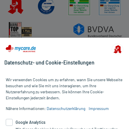
Datenschutz- und Cookie-Einstellungen
Wir verwenden Cookies um zu erfahren, wann Sie unsere Webseite
besuchen und wie Sie mit uns interagieren, um Ihre
Nutzererfahrung zu verbessern. Sie können Ihre Cookie-
Alle Preise gelten inkl. MwSt., ggf. zzgl. Versandkosten
Einstellungen jederzeit ändern.
Informationen auf dieser Website werden ausschließlich für
informative Zwecke zur Verfügung gestellt. Sie ersetzen keinesfalls
Nähere Informationen:
Datenschutzerklärung
Impressum
die Untersuchung und Behandlung durch einen Arzt. Bitte
beachten Sie, dass hierdurch weder Diagnosen gestellt noch
Google Analytics
Therapien eingeleitet werden können. | Diese Webseite benutzt