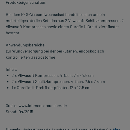
Produkteigenschaften:
Bei dem PEG-Verbandwechselset handelt es sich um ein
mehrteiliges steriles Set, das aus 2 Vliwasoft Schlitzkompressen, 2
Vliwasoft Kompressen sowie einem Curafix H Breitfixierpflaster
besteht.
Anwendungsbereiche:
zur Wundversorgung bei der perkutanen, endoskopisch
kontrollierten Gastrostomie
Inhalt:
2 x Vliwasoft Kompressen, 4–fach, 7,5 x 7,5 cm
2 x Vliwasoft Schlitzkompressen, 4–fach, 7,5 x 7,5 cm
1 x Curafix–H–Breitfixierpflaster, 12 x 12,5 cm
Quelle: www.lohmann-rauscher.de
Stand: 04/2015
Hinweis:
Weiterführende Angaben zum Hersteller finden Sie
hier
.