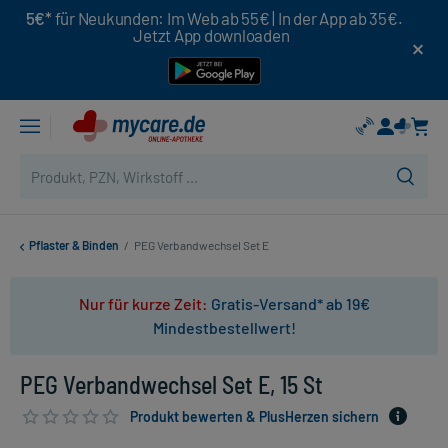
5€*
für Neukunden: Im Web ab 55€ | In der App ab 35€.
Jetzt App downloaden
Pflaster & Binden
/
PEG Verbandwechsel Set E
Nur für kurze Zeit:
Gratis-Versand* ab 19€
Mindestbestellwert!
PEG Verbandwechsel Set E, 15 St
Produkt bewerten & PlusHerzen sichern