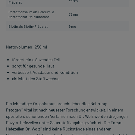
Präparat
Pantothensäure als Calcium–d–
78 mg
Pantothenat–Reinsubstanz
Biotin als Biotin–Präparat
9 mg
Nettovolumen: 250 ml
fördert ein glänzendes Fell
sorgt für gesunde Haut
verbessert Ausdauer und Kondition
aktiviert den Stoffwechsel
Ein lebendiger Organismus braucht lebendige Nahrung:
Petogen® Vital ist nach neuester Forschung entwickelt. In einem
speziellen, schonenden Verfahren nach Dr. Wolz werden die jungen
Enzym-Hefezellen unter Sauerstoffzugabe gezüchtet. Die Enzym-
Hefezellen Dr. Wolz® sind keine Rückstände eines anderen