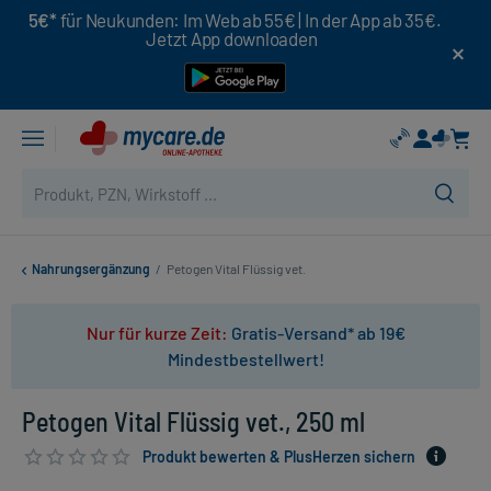
5€*
für Neukunden: Im Web ab 55€ | In der App ab 35€.
Jetzt App downloaden
Nahrungsergänzung
/
Petogen Vital Flüssig vet.
Nur für kurze Zeit:
Gratis-Versand* ab 19€
Mindestbestellwert!
Petogen Vital Flüssig vet., 250 ml
Produkt bewerten & PlusHerzen sichern