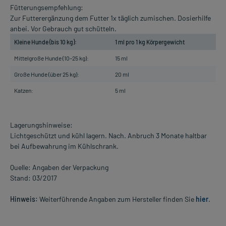
Fütterungsempfehlung:
Zur Futterergänzung dem Futter 1x täglich zumischen. Dosierhilfe
anbei. Vor Gebrauch gut schütteln.
Kleine Hunde (bis 10 kg):
1 ml pro 1 kg Körpergewicht
Mittelgroße Hunde (10–25 kg):
15 ml
Große Hunde (über 25 kg):
20 ml
Katzen:
5 ml
Lagerungshinweise:
Lichtgeschützt und kühl lagern. Nach. Anbruch 3 Monate haltbar
bei Aufbewahrung im Kühlschrank.
Quelle: Angaben der Verpackung
Stand: 03/2017
Hinweis:
Weiterführende Angaben zum Hersteller finden Sie
hier
.