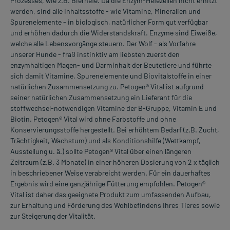
Prozesses, wie z.B. Bierhefe. Da die Enzym-Hefezellen nicht erhitzt
werden, sind alle Inhaltsstoffe - wie Vitamine, Mineralien und
Spurenelemente - in biologisch, natürlicher Form gut verfügbar
und erhöhen dadurch die Widerstandskraft. Enzyme sind Eiweiße,
welche alle Lebensvorgänge steuern. Der Wolf - als Vorfahre
unserer Hunde - fraß instinktiv am liebsten zuerst den
enzymhaltigen Magen- und Darminhalt der Beutetiere und führte
sich damit Vitamine, Spurenelemente und Biovitalstoffe in einer
natürlichen Zusammensetzung zu. Petogen® Vital ist aufgrund
seiner natürlichen Zusammensetzung ein Lieferant für die
stoffwechsel-notwendigen Vitamine der B-Gruppe, Vitamin E und
Biotin. Petogen® Vital wird ohne Farbstoffe und ohne
Konservierungsstoffe hergestellt. Bei erhöhtem Bedarf (z.B. Zucht,
Trächtigkeit, Wachstum) und als Konditionshilfe (Wettkampf,
Ausstellung u. ä.) sollte Petogen® Vital über einen längeren
Zeitraum (z.B. 3 Monate) in einer höheren Dosierung von 2 x täglich
in beschriebener Weise verabreicht werden. Für ein dauerhaftes
Ergebnis wird eine ganzjährige Fütterung empfohlen. Petogen®
Vital ist daher das geeignete Produkt zum umfassenden Aufbau,
zur Erhaltung und Förderung des Wohlbefindens Ihres Tieres sowie
zur Steigerung der Vitalität.