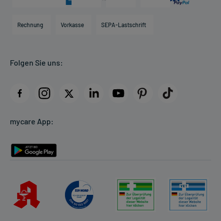
Karriere
Hilfsmittelbox
Engagement
Direktabrechnung PKV
Rechnung
Vorkasse
SEPA-Lastschrift
Partner
Apotheke vor Ort
Kundenbewertungen
Folgen Sie uns:
AGB
Impressum
Datenschutz
Cookie-Einstellungen
mycare App:
Rückgabe/Widerruf
Barrierefreiheitserklärung