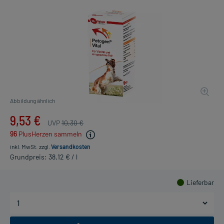
Abbildung ähnlich
9,53 €
UVP
10,30 €
96
PlusHerzen sammeln
inkl. MwSt.
zzgl.
Versandkosten
Grundpreis: 38,12 € / l
Lieferbar