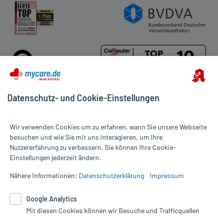
Datenschutz- und Cookie-Einstellungen
Für die Produkte der Kategorie Hansaplast wurden 224
Wir verwenden Cookies um zu erfahren, wann Sie unsere Webseite
Bewertungen mit durchschnittlich 4,8 von 5 Sternen abgegeben.
besuchen und wie Sie mit uns interagieren, um Ihre
Nutzererfahrung zu verbessern. Sie können Ihre Cookie-
Alle Preise gelten inkl. MwSt., ggf. zzgl. Versandkosten
Einstellungen jederzeit ändern.
Informationen auf dieser Website werden ausschließlich für
informative Zwecke zur Verfügung gestellt. Sie ersetzen keinesfalls
Nähere Informationen:
Datenschutzerklärung
Impressum
die Untersuchung und Behandlung durch einen Arzt. Bitte
beachten Sie, dass hierdurch weder Diagnosen gestellt noch
Google Analytics
Therapien eingeleitet werden können. | Diese Webseite benutzt
Mit diesen Cookies können wir Besuche und Trafficquellen
Google Analytics. Lesen Sie bitte dazu die wichtigen Hinweise in