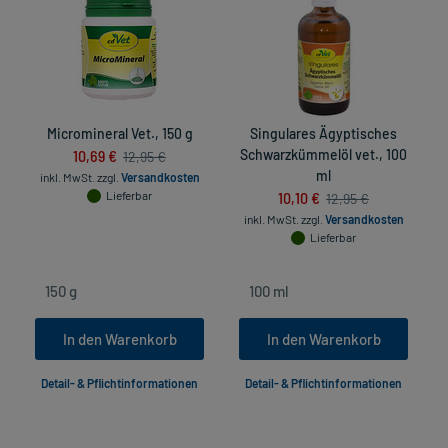
Micromineral Vet., 150 g
Singulares Ägyptisches
B
10,69 €
Schwarzkümmelöl vet., 100
12,95 €
ml
inkl. MwSt.
zzgl.
Versandkosten
Lieferbar
10,10 €
12,95 €
inkl. MwSt.
zzgl.
Versandkosten
Lieferbar
In den Warenkorb
In den Warenkorb
Detail- & Pflichtinformationen
Detail- & Pflichtinformationen