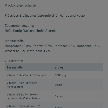
Produkteigenschaften:
Flüssiges Ergänzungsfuttermittel für Hunde und Katzen
Zusammensetzung:
Hefe, Honig, Weizenkeimöl, Acerola
Inhaltsstoffe:
Rohprotein: 9,8%, Rohfett 2,7%, Rohfaser 0,6%, Rohasche 1,3%,
Wasser 54,0%, Methionin 0,2%.
Zusatzstoffe:
Zusatzstoffe
pro kg
Vitamin E als Vitamin E–Praparat
3000 mg
Vitamin B2 als Riboflavin–
69 mg
Reinsubstanz
Vitamin B6 als Pyridoxol–
24 mg
hydrochlorid–Reinsubstanz
Vitamin B12 als Vitamin B12–
198 µg