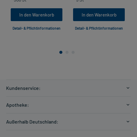
In den Warenkorb
In den Warenkorb
Detail- & Pflichtinformationen
Detail- & Pflichtinformationen
Kundenservice:
Versandkosten
Apotheke:
Zahlungsarten
Ratgeber
Kontakt
Außerhalb Deutschland:
E-Rezept
FAQ
Versandkosten Schweiz
Papierrezept einlösen
Hilfe