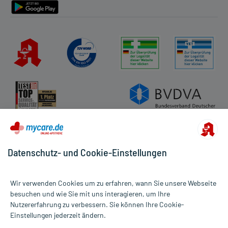
Datenschutz- und Cookie-Einstellungen
Wir verwenden Cookies um zu erfahren, wann Sie unsere Webseite
besuchen und wie Sie mit uns interagieren, um Ihre
Nutzererfahrung zu verbessern. Sie können Ihre Cookie-
Alle Preise gelten inkl. MwSt., ggf. zzgl. Versandkosten
Einstellungen jederzeit ändern.
Informationen auf dieser Website werden ausschließlich für
informative Zwecke zur Verfügung gestellt. Sie ersetzen keinesfalls