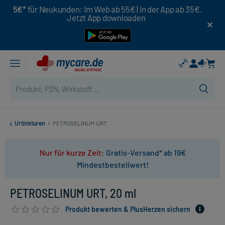
5€*
für Neukunden: Im Web ab 55€ | In der App ab 35€.
Jetzt App downloaden
Urtinkturen
/
PETROSELINUM URT
Nur für kurze Zeit:
Gratis-Versand* ab 19€
Mindestbestellwert!
PETROSELINUM URT, 20 ml
Produkt bewerten & PlusHerzen sichern