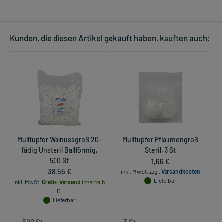
Kunden, die diesen Artikel gekauft haben, kauften auch:
Mulltupfer Walnussgroß 20-
Mulltupfer Pflaumengroß
M
fädig Unsteril Ballförmig,
Steril, 3 St
500 St
1,66 €
38,55 €
inkl. MwSt.
zzgl.
Versandkosten
in
Lieferbar
inkl. MwSt.
Gratis-Versand
innerhalb
D.
Lieferbar