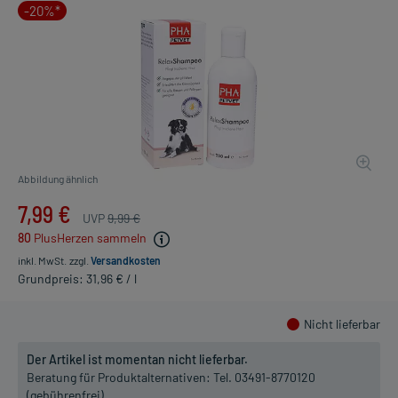
-20%*
Abbildung ähnlich
7,99 €
UVP
9,99 €
80
PlusHerzen sammeln
inkl. MwSt.
zzgl.
Versandkosten
Grundpreis: 31,96 € / l
Nicht lieferbar
Der Artikel ist momentan nicht lieferbar.
Beratung für Produktalternativen:
Tel. 03491-8770120
(gebührenfrei)