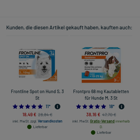
Kunden, die diesen Artikel gekauft haben, kauften auch:
Frontline Spot on Hund S, 3
Frontpro 68 mg Kautabletten
St
für Hunde M, 3 St
5.0
5.0
11
*
18
*
18,49 €
38,16 €
28,84 €
47,70 €
inkl. MwSt.
zzgl.
Versandkosten
inkl. MwSt.
Gratis-Versand
innerhalb
in
Lieferbar
D.
Lieferbar