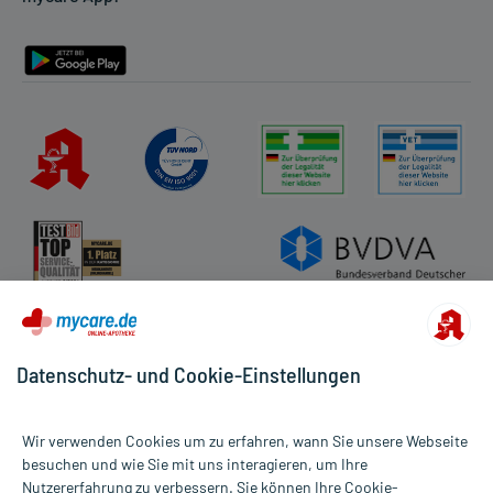
Barrierefreiheitserklärung
Datenschutz- und Cookie-Einstellungen
Wir verwenden Cookies um zu erfahren, wann Sie unsere Webseite
besuchen und wie Sie mit uns interagieren, um Ihre
Nutzererfahrung zu verbessern. Sie können Ihre Cookie-
Alle Preise gelten inkl. MwSt., ggf. zzgl. Versandkosten