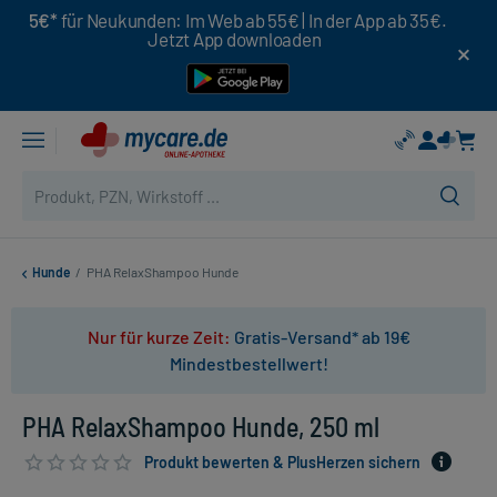
5€*
für Neukunden: Im Web ab 55€ | In der App ab 35€.
Jetzt App downloaden
Hunde
/
PHA RelaxShampoo Hunde
Nur für kurze Zeit:
Gratis-Versand* ab 19€
Mindestbestellwert!
PHA RelaxShampoo Hunde, 250 ml
Produkt bewerten & PlusHerzen sichern