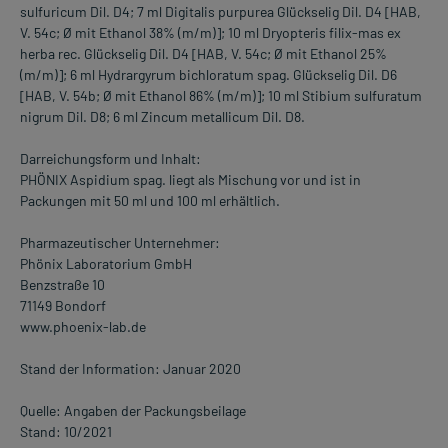
sulfuricum Dil. D4; 7 ml Digitalis purpurea Glückselig Dil. D4 [HAB,
V. 54c; Ø mit Ethanol 38% (m/m)]; 10 ml Dryopteris filix-mas ex
herba rec. Glückselig Dil. D4 [HAB, V. 54c; Ø mit Ethanol 25%
(m/m)]; 6 ml Hydrargyrum bichloratum spag. Glückselig Dil. D6
[HAB, V. 54b; Ø mit Ethanol 86% (m/m)]; 10 ml Stibium sulfuratum
nigrum Dil. D8; 6 ml Zincum metallicum Dil. D8.
Darreichungsform und Inhalt:
PHÖNIX Aspidium spag. liegt als Mischung vor und ist in
Packungen mit 50 ml und 100 ml erhältlich.
Pharmazeutischer Unternehmer:
Phönix Laboratorium GmbH
Benzstraße 10
71149 Bondorf
www.phoenix-lab.de
Stand der Information: Januar 2020
Quelle: Angaben der Packungsbeilage
Stand: 10/2021