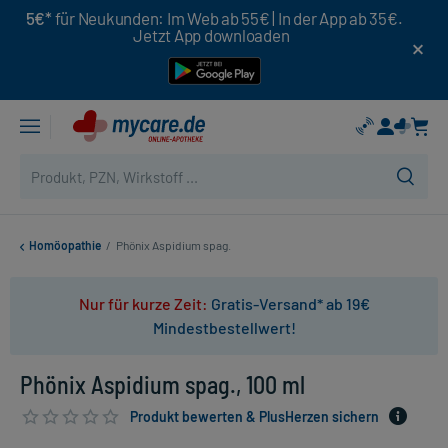
5€*
für Neukunden: Im Web ab 55€ | In der App ab 35€.
Jetzt App downloaden
Homöopathie
/
Phönix Aspidium spag.
Nur für kurze Zeit:
Gratis-Versand* ab 19€
Mindestbestellwert!
Phönix Aspidium spag., 100 ml
Produkt bewerten & PlusHerzen sichern