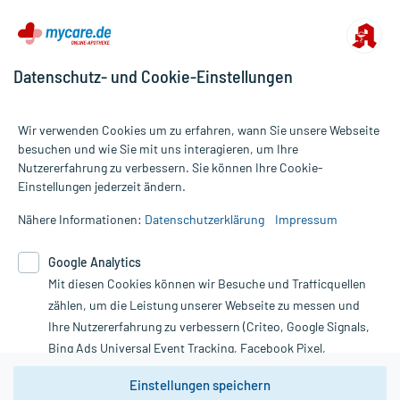
Datenschutz- und Cookie-Einstellungen
Wir verwenden Cookies um zu erfahren, wann Sie unsere Webseite
besuchen und wie Sie mit uns interagieren, um Ihre
Nutzererfahrung zu verbessern. Sie können Ihre Cookie-
Alle Preise gelten inkl. MwSt., ggf. zzgl. Versandkosten
Einstellungen jederzeit ändern.
Informationen auf dieser Website werden ausschließlich für
informative Zwecke zur Verfügung gestellt. Sie ersetzen keinesfalls
Nähere Informationen:
Datenschutzerklärung
Impressum
die Untersuchung und Behandlung durch einen Arzt. Bitte
beachten Sie, dass hierdurch weder Diagnosen gestellt noch
Google Analytics
Therapien eingeleitet werden können. | Diese Webseite benutzt
Mit diesen Cookies können wir Besuche und Trafficquellen
Google Analytics. Lesen Sie bitte dazu die wichtigen Hinweise in
unserer Datenschutzerklärung. Für den Widerruf einer Bestellung
zählen, um die Leistung unserer Webseite zu messen und
nutzen Sie das Formular:
Ihre Nutzererfahrung zu verbessern (Criteo, Google Signals,
Bing Ads Universal Event Tracking, Facebook Pixel,
Vertrag widerrufen
Youtube-Social Plugin).
Einstellungen speichern