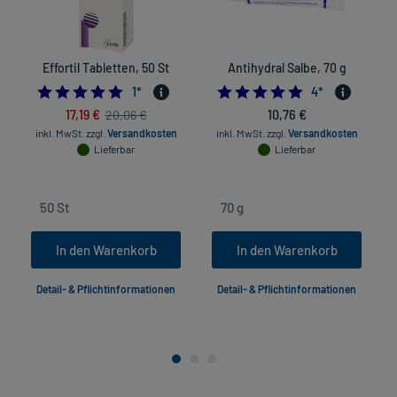
Effortil Tabletten, 50 St
Antihydral Salbe, 70 g
5.0
5.0
1
*
4
*
17,19 €
10,76 €
20,06 €
inkl. MwSt.
zzgl.
Versandkosten
inkl. MwSt.
zzgl.
Versandkosten
Lieferbar
Lieferbar
In den Warenkorb
In den Warenkorb
Detail- & Pflichtinformationen
Detail- & Pflichtinformationen