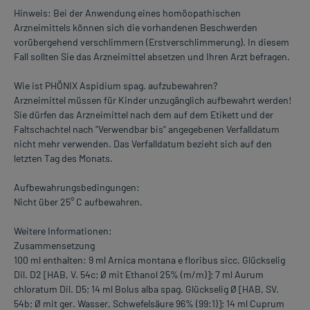
Hinweis: Bei der Anwendung eines homöopathischen
Arzneimittels können sich die vorhandenen Beschwerden
vorübergehend verschlimmern (Erstverschlimmerung). In diesem
Fall sollten Sie das Arzneimittel absetzen und Ihren Arzt befragen.
Wie ist PHÖNIX Aspidium spag. aufzubewahren?
Arzneimittel müssen für Kinder unzugänglich aufbewahrt werden!
Sie dürfen das Arzneimittel nach dem auf dem Etikett und der
Faltschachtel nach "Verwendbar bis" angegebenen Verfalldatum
nicht mehr verwenden. Das Verfalldatum bezieht sich auf den
letzten Tag des Monats.
Aufbewahrungsbedingungen:
Nicht über 25° C aufbewahren.
Weitere Informationen:
Zusammensetzung
100 ml enthalten: 9 ml Arnica montana e floribus sicc. Glückselig
Dil. D2 [HAB, V. 54c; Ø mit Ethanol 25% (m/m)]; 7 ml Aurum
chloratum Dil. D5; 14 ml Bolus alba spag. Glückselig Ø [HAB, SV.
54b; Ø mit ger. Wasser, Schwefelsäure 96% (99:1)]; 14 ml Cuprum