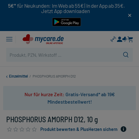
5€*
für Neukunden: Im Web ab 55€ | In der App ab 35€.
Jetzt App downloaden
Einzelmittel
/
PHOSPHORUS AMORPH D12
Nur für kurze Zeit:
Gratis-Versand* ab 19€
Mindestbestellwert!
PHOSPHORUS AMORPH D12, 10 g
Produkt bewerten & PlusHerzen sichern