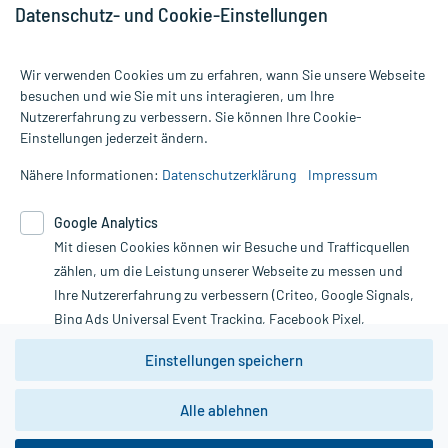
Datenschutz- und Cookie-Einstellungen
Wir verwenden Cookies um zu erfahren, wann Sie unsere Webseite
besuchen und wie Sie mit uns interagieren, um Ihre
Nutzererfahrung zu verbessern. Sie können Ihre Cookie-
Alle Preise gelten inkl. MwSt., ggf. zzgl. Versandkosten
Einstellungen jederzeit ändern.
Informationen auf dieser Website werden ausschließlich für
informative Zwecke zur Verfügung gestellt. Sie ersetzen keinesfalls
Nähere Informationen:
Datenschutzerklärung
Impressum
die Untersuchung und Behandlung durch einen Arzt. Bitte
beachten Sie, dass hierdurch weder Diagnosen gestellt noch
Google Analytics
Therapien eingeleitet werden können. | Diese Webseite benutzt
Google Analytics. Lesen Sie bitte dazu die wichtigen Hinweise in
Mit diesen Cookies können wir Besuche und Trafficquellen
unserer Datenschutzerklärung. Für den Widerruf einer Bestellung
zählen, um die Leistung unserer Webseite zu messen und
nutzen Sie das Formular:
Ihre Nutzererfahrung zu verbessern (Criteo, Google Signals,
Bing Ads Universal Event Tracking, Facebook Pixel,
Vertrag widerrufen
Youtube-Social Plugin).
Einstellungen speichern
Wir weisen darauf hin, dass die
Datenschutzbestimmungen von
Google Analytics
nicht
*Hinweise zu unseren Aktionen und Bewertungen
Alle ablehnen
zwingend den Europäischen Anforderungen gem. EU-
DSGVO genügen und ein Datentransfer in Drittstaaten bzw.
die USA nicht ausgeschlossen werden kann. Wie die