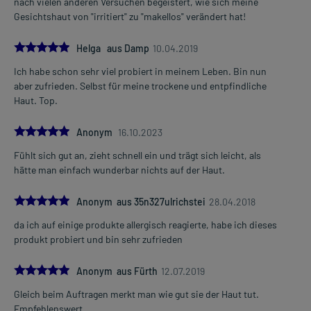
nach vielen anderen Versuchen begeistert, wie sich meine
Gesichtshaut von "irritiert" zu "makellos" verändert hat!
5.0
Helga aus Damp
10.04.2019
Ich habe schon sehr viel probiert in meinem Leben. Bin nun
aber zufrieden. Selbst für meine trockene und entpfindliche
Haut. Top.
5.0
Anonym
16.10.2023
Fühlt sich gut an, zieht schnell ein und trägt sich leicht, als
hätte man einfach wunderbar nichts auf der Haut.
5.0
Anonym aus 35n327ulrichstei
28.04.2018
da ich auf einige produkte allergisch reagierte, habe ich dieses
produkt probiert und bin sehr zufrieden
5.0
Anonym aus Fürth
12.07.2019
Gleich beim Auftragen merkt man wie gut sie der Haut tut.
Empfehlenswert.