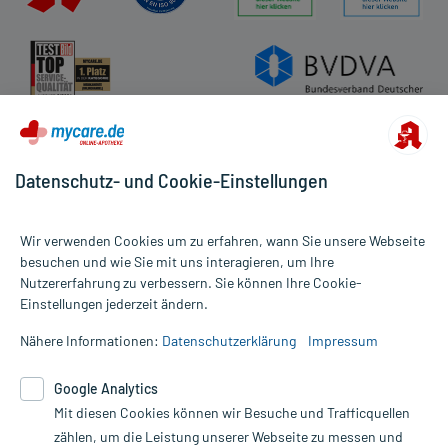
Datenschutz- und Cookie-Einstellungen
Wir verwenden Cookies um zu erfahren, wann Sie unsere Webseite
besuchen und wie Sie mit uns interagieren, um Ihre
Nutzererfahrung zu verbessern. Sie können Ihre Cookie-
Alle Preise gelten inkl. MwSt., ggf. zzgl. Versandkosten
Einstellungen jederzeit ändern.
Informationen auf dieser Website werden ausschließlich für
informative Zwecke zur Verfügung gestellt. Sie ersetzen keinesfalls
Nähere Informationen:
Datenschutzerklärung
Impressum
die Untersuchung und Behandlung durch einen Arzt. Bitte
beachten Sie, dass hierdurch weder Diagnosen gestellt noch
Google Analytics
Therapien eingeleitet werden können. | Diese Webseite benutzt
Google Analytics. Lesen Sie bitte dazu die wichtigen Hinweise in
Mit diesen Cookies können wir Besuche und Trafficquellen
unserer Datenschutzerklärung. Für den Widerruf einer Bestellung
zählen, um die Leistung unserer Webseite zu messen und