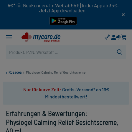
5€*
für Neukunden: Im Web ab 55€ | In der App ab 35€.
Jetzt App downloaden
Rosacea
/
Physiogel Calming Relief Gesichtscreme
Nur für kurze Zeit:
Gratis-Versand* ab 19€
Mindestbestellwert!
Erfahrungen & Bewertungen:
Physiogel Calming Relief Gesichtscreme,
40 ml