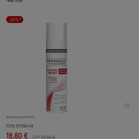
-20%*
Abbildung ähnlich
PZN:10796448
18,80 €
UVP
23,50 €