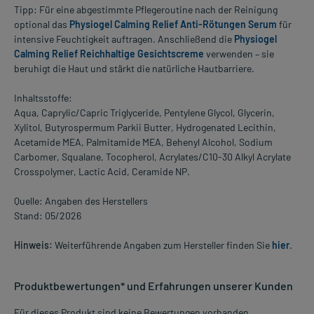
Tipp: Für eine abgestimmte Pflegeroutine nach der Reinigung
optional das
Physiogel Calming Relief Anti-Rötungen Serum
für
intensive Feuchtigkeit auftragen. Anschließend die
Physiogel
Calming Relief Reichhaltige Gesichtscreme
verwenden – sie
beruhigt die Haut und stärkt die natürliche Hautbarriere.
Inhaltsstoffe:
Aqua, Caprylic/Capric Triglyceride, Pentylene Glycol, Glycerin,
Xylitol, Butyrospermum Parkii Butter, Hydrogenated Lecithin,
Acetamide MEA, Palmitamide MEA, Behenyl Alcohol, Sodium
Carbomer, Squalane, Tocopherol, Acrylates/C10-30 Alkyl Acrylate
Crosspolymer, Lactic Acid, Ceramide NP.
Quelle: Angaben des Herstellers
Stand: 05/2026
Hinweis:
Weiterführende Angaben zum Hersteller finden Sie
hier
.
Produktbewertungen* und Erfahrungen unserer Kunden
Für dieses Produkt sind keine Bewertungen vorhanden