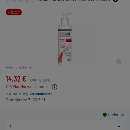
-20%*
Abbildung ähnlich
14,32 €
UVP
17,90 €
144
PlusHerzen sammeln
inkl. MwSt.
zzgl.
Versandkosten
Grundpreis: 71,60 € / l
Lieferbar