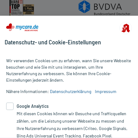
Datenschutz- und Cookie-Einstellungen
Wir verwenden Cookies um zu erfahren, wann Sie unsere Webseite
besuchen und wie Sie mit uns interagieren, um Ihre
Nutzererfahrung zu verbessern. Sie können Ihre Cookie-
Alle Preise gelten inkl. MwSt., ggf. zzgl. Versandkosten
Einstellungen jederzeit ändern.
Informationen auf dieser Website werden ausschließlich für
informative Zwecke zur Verfügung gestellt. Sie ersetzen keinesfalls
Nähere Informationen:
Datenschutzerklärung
Impressum
die Untersuchung und Behandlung durch einen Arzt. Bitte
beachten Sie, dass hierdurch weder Diagnosen gestellt noch
Google Analytics
Therapien eingeleitet werden können. | Diese Webseite benutzt
Mit diesen Cookies können wir Besuche und Trafficquellen
Google Analytics. Lesen Sie bitte dazu die wichtigen Hinweise in
unserer Datenschutzerklärung. Für den Widerruf einer Bestellung
zählen, um die Leistung unserer Webseite zu messen und
nutzen Sie das Formular:
Ihre Nutzererfahrung zu verbessern (Criteo, Google Signals,
Bing Ads Universal Event Tracking, Facebook Pixel,