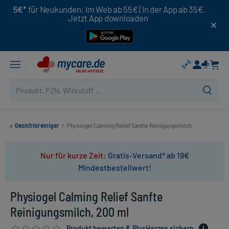
5€*
für Neukunden: Im Web ab 55€ | In der App ab 35€.
Jetzt App downloaden
Gesichtsreiniger
/
Physiogel Calming Relief Sanfte Reinigungsmilch
Nur für kurze Zeit:
Gratis-Versand* ab 19€
Mindestbestellwert!
Physiogel Calming Relief Sanfte
Reinigungsmilch, 200 ml
Produkt bewerten & PlusHerzen sichern