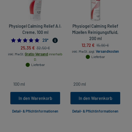
Physiogel Calming Relief A.I.
Physiogel Calming Relief
P
Creme, 100 ml
Mizellen Reinigungsfluid,
200 ml
4.931034482758621
29
*
12,72 €
15,90 €
25,35 €
32,50 €
inkl. MwSt.
zzgl.
Versandkosten
inkl. MwSt.
Gratis-Versand
innerhalb
Lieferbar
D.
Lieferbar
In den Warenkorb
In den Warenkorb
Detail- & Pflichtinformationen
Detail- & Pflichtinformationen