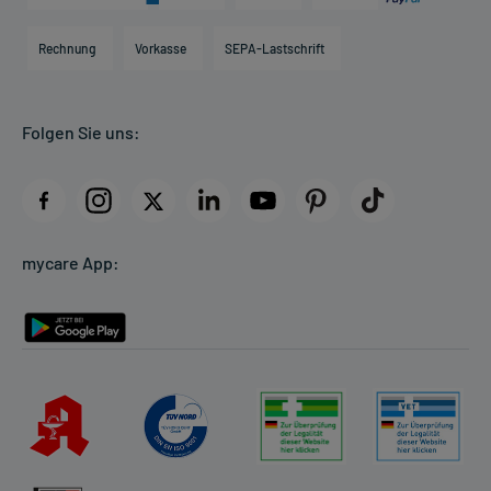
Karriere
Hilfsmittelbox
Engagement
Direktabrechnung PKV
Rechnung
Vorkasse
SEPA-Lastschrift
Partner
Apotheke vor Ort
Kundenbewertungen
Folgen Sie uns:
AGB
Impressum
Datenschutz
Cookie-Einstellungen
mycare App:
Rückgabe/Widerruf
Barrierefreiheitserklärung