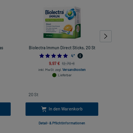
as
Biolectra Immun Direct Sticks, 20 St
Orthoexpe
5.0
4
*
9,97 €
12,70 €
inkl. MwSt.
zzgl.
Versandkosten
inkl. Mw
Lieferbar
In den Warenkorb
Detail- & Pflichtinformationen
Deta