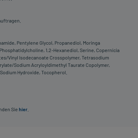
auftragen.
cinamide, Pentylene Glycol, Propanediol, Moringa
Phosphatidylcholine, 1,2-Hexanediol, Serine, Copernicia
lates/Vinyl Isodecanoate Crosspolymer, Tetrasodium
rylate/Sodium Acryloyldimethyl Taurate Copolymer,
 Sodium Hydroxide, Tocopherol.
inden Sie
hier
.