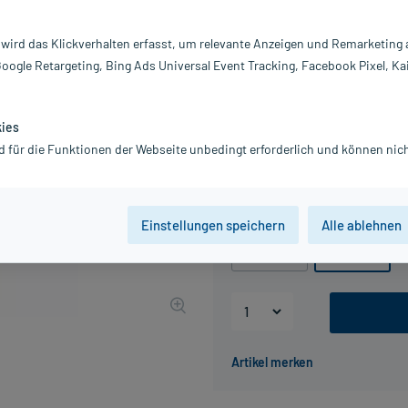
Darreichung:
Lo
Inhalt:
40
 wird das Klickverhalten erfasst, um relevante Anzeigen und Remarketing
PZN:
1
Google Retargeting, Bing Ads Universal Event Tracking, Facebook Pixel, Ka
Hersteller:
D
20,48 €
UVP
25,60 €
20
kies
inkl. MwSt.
Gratis-Versand
innerhalb D.
d für die Funktionen der Webseite unbedingt erforderlich und können nich
Grundpreis: 51,20 € / l
Packungseinheit
Einstellungen speichern
Alle ablehnen
200 ml
400 ml