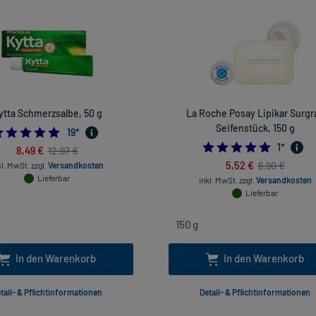
ytta Schmerzsalbe, 50 g
La Roche Posay Lipikar Surgr
Seifenstück, 150 g
4.947368421052632
19
*
5.0
1
*
8,49 €
12,97 €
5,52 €
6,90 €
kl. MwSt.
zzgl.
Versandkosten
Lieferbar
inkl. MwSt.
zzgl.
Versandkosten
Lieferbar
In den Warenkorb
In den Warenkorb
tail- & Pflichtinformationen
Detail- & Pflichtinformationen