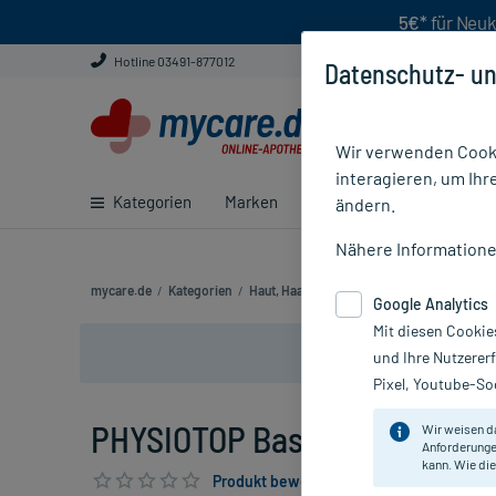
5€*
für Neuk
Hotline 03491-877012
Datenschutz- un
Wir verwenden Cooki
interagieren, um Ihr
Kategorien
Marken
Ratgeber
E-Rezept ei
ändern.
Nähere Information
mycare.de
/
Kategorien
/
Haut, Haare & Nägel
/
Haut
/
Neurodermit
Google Analytics
Mit diesen Cookie
und Ihre Nutzerer
Pixel, Youtube-Soc
PHYSIOTOP Basis Lotion, 400
Wir weisen d
Anforderunge
kann. Wie die
Produkt bewerten & PlusHerzen sichern