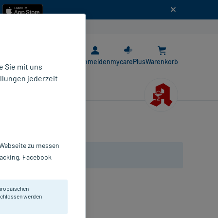
n
E-Rezept App
Anmelden
mycarePlus
Warenkorb
 Sie mit uns
llungen jederzeit
r Webseite zu messen
Tracking, Facebook
uropäischen
eschlossen werden
hte und trockene Haut.