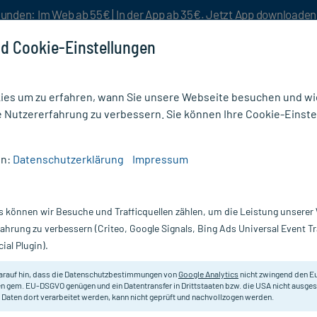
unden: Im Web ab 55€ | In der App ab 35€. Jetzt App downloade
d Cookie-Einstellungen
es um zu erfahren, wann Sie unsere Webseite besuchen und wie
e Nutzererfahrung zu verbessern. Sie können Ihre Cookie-Einste
nlösen
Rezeptur
Aktion %
en:
Datenschutzerklärung
Impressum
is
/
PHYSIOTOP Basis Lotion
s können wir Besuche und Trafficquellen zählen, um die Leistung unsere
Nur für kurze Zeit:
Gratis-Versand* ab 19€ Mindestbestellwert!
fahrung zu verbessern (Criteo, Google Signals, Bing Ads Universal Event 
ial Plugin).
 ml
Physiotop
arauf hin, dass die Datenschutzbestimmungen von
Google Analytics
nicht zwingend den E
n gem. EU-DSGVO genügen und ein Datentransfer in Drittstaaten bzw. die USA nicht ausg
 Daten dort verarbeitet werden, kann nicht geprüft und nachvollzogen werden.
Basis-Pflege-Lotion für beanspruc