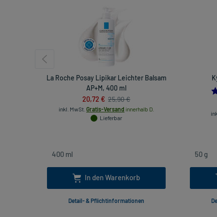
La Roche Posay Lipikar Leichter Balsam
K
AP+M, 400 ml
20,72 €
25,90 €
inkl. MwSt.
Gratis-Versand
innerhalb D.
in
Lieferbar
In den Warenkorb
Detail- & Pflichtinformationen
De