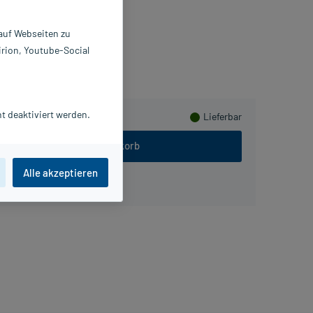
5466795
reliv Produkte OHG
 auf Webseiten zu
irion, Youtube-Social
meln
t deaktiviert werden.
Lieferbar
In den Warenkorb
Alle akzeptieren