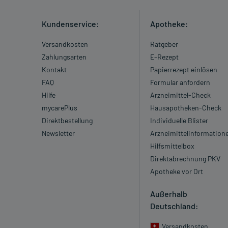
Kundenservice:
Apotheke:
Versandkosten
Ratgeber
Zahlungsarten
E-Rezept
Kontakt
Papierrezept einlösen
FAQ
Formular anfordern
Hilfe
Arzneimittel-Check
mycarePlus
Hausapotheken-Check
Direktbestellung
Individuelle Blister
Newsletter
Arzneimittelinformation
Hilfsmittelbox
Direktabrechnung PKV
Apotheke vor Ort
Außerhalb
Deutschland:
Versandkosten