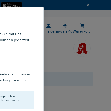
n
E-Rezept App
Anmelden
mycarePlus
Warenkorb
 Sie mit uns
llungen jederzeit
r Webseite zu messen
Tracking, Facebook
uropäischen
eschlossen werden
St