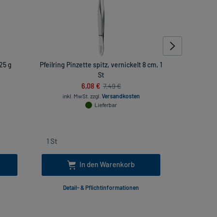
25 g
Pfeilring Pinzette spitz, vernickelt 8 cm, 1
Artelac S
St
trockene
4444444445
6,08 €
7,49 €
inkl. MwSt.
zzgl.
Versandkosten
Lieferbar
inkl
In den Warenkorb
Detail- & Pflichtinformationen
Deta