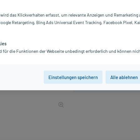
PZN:
0
Hersteller:
Ca
 wird das Klickverhalten erfasst, um relevante Anzeigen und Remarketing
11,12 €
Google Retargeting, Bing Ads Universal Event Tracking, Facebook Pixel, Ka
112
PlusHerzen sam
inkl. MwSt.
zzgl.
Versandkosten
kies
d für die Funktionen der Webseite unbedingt erforderlich und können nich
Einstellungen speichern
Alle ablehnen