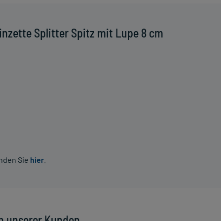
nzette Splitter Spitz mit Lupe 8 cm
inden Sie
hier
.
n unserer Kunden