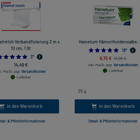
stretch Verbandfixierung 2 m x
Hametum Hämorrhoidensalbe, 
10 cm, 1 St
4.94444
18
*
5.0
3
*
9,75 €
13,95 €
14,49 €
inkl. MwSt.
zzgl.
Versandkosten
Lieferbar
kl. MwSt.
zzgl.
Versandkosten
Lieferbar
In den Warenkorb
In den Warenkorb
tail- & Pflichtinformationen
Detail- & Pflichtinformationen