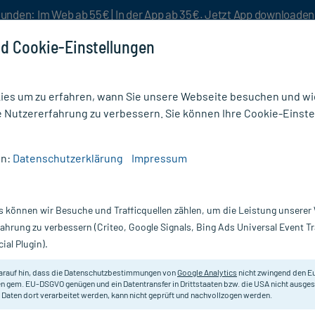
unden: Im Web ab 55€ | In der App ab 35€. Jetzt App downloade
d Cookie-Einstellungen
es um zu erfahren, wann Sie unsere Webseite besuchen und wie
e Nutzererfahrung zu verbessern. Sie können Ihre Cookie-Einste
nlösen
Rezeptur
Aktion %
en:
Datenschutzerklärung
Impressum
/
Pinzetten & Nagelzubehör
/
Pinzette Splitter Spitz mit Lupe 8 cm
s können wir Besuche und Trafficquellen zählen, um die Leistung unsere
Nur für kurze Zeit:
Gratis-Versand* ab 19€ Mindestbestellwert!
fahrung zu verbessern (Criteo, Google Signals, Bing Ads Universal Event 
ial Plugin).
e 8 cm, 1 St
arauf hin, dass die Datenschutzbestimmungen von
Google Analytics
nicht zwingend den E
Mit Lupe.
n gem. EU-DSGVO genügen und ein Datentransfer in Drittstaaten bzw. die USA nicht ausg
 Daten dort verarbeitet werden, kann nicht geprüft und nachvollzogen werden.
Inhalt:
1 