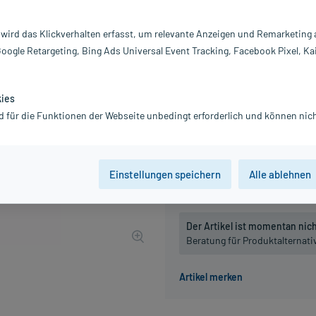
Inhalt:
50
PZN:
0
 wird das Klickverhalten erfasst, um relevante Anzeigen und Remarketing
Hersteller:
PE
Google Retargeting, Bing Ads Universal Event Tracking, Facebook Pixel, Ka
15,15 €
152
PlusHerzen sa
inkl. MwSt.
zzgl.
Versandkosten
kies
Grundpreis: 303,00 € / l
d für die Funktionen der Webseite unbedingt erforderlich und können nich
Packungseinheit
Einstellungen speichern
Alle ablehnen
50 ml
100 ml
Der Artikel ist momentan nicht
Beratung für Produktalternat