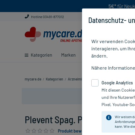
5€*
für Neuk
Hotline 03491-877012
Datenschutz- un
Wir verwenden Cooki
interagieren, um Ihr
Kategorien
Marken
Ratgeber
E-Rezept ei
ändern.
Nähere Information
mycare.de
/
Kategorien
/
Arzneimittel rezeptfrei
/
Plevent Spag. Pek
Google Analytics
Mit diesen Cookie
und Ihre Nutzerer
Pixel, Youtube-Soc
Plevent Spag. Peka N Tropfen
Wir weisen d
Anforderunge
kann. Wie die
Produkt bewerten & PlusHerzen sichern