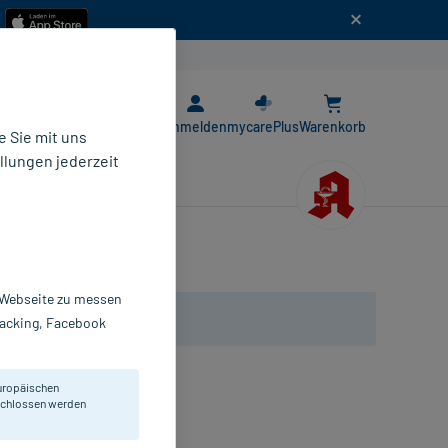
n
E-Rezept App
Anmelden
mycarePlus
Warenkorb
 Sie mit uns
llungen jederzeit
r Webseite zu messen
Tracking, Facebook
uropäischen
eschlossen werden
opfen