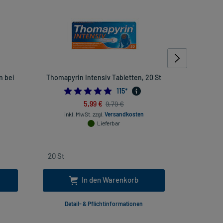
n bei
Thomapyrin Intensiv Tabletten, 20 St
Multilind
4.913043478260869
115
*
454545454
5,99 €
9,79 €
inkl. MwSt.
zzgl.
Versandkosten
inkl
Lieferbar
In den Warenkorb
Detail- & Pflichtinformationen
Deta