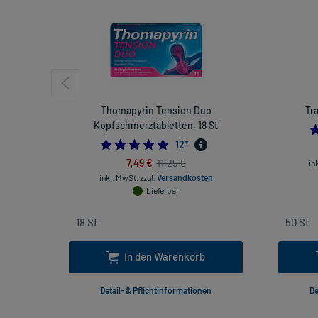
Thomapyrin Tension Duo
Tr
Kopfschmerztabletten, 18 St
4.916666666666667
12
*
7,49 €
11,25 €
in
inkl. MwSt.
zzgl.
Versandkosten
Lieferbar
In den Warenkorb
Detail- & Pflichtinformationen
De