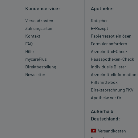
Kundenservice:
Apotheke:
Versandkosten
Ratgeber
Zahlungsarten
E-Rezept
Kontakt
Papierrezept einlösen
FAQ
Formular anfordern
Hilfe
Arzneimittel-Check
mycarePlus
Hausapotheken-Check
Direktbestellung
Individuelle Blister
Newsletter
Arzneimittelinformation
Hilfsmittelbox
Direktabrechnung PKV
Apotheke vor Ort
Außerhalb
Deutschland:
Versandkosten