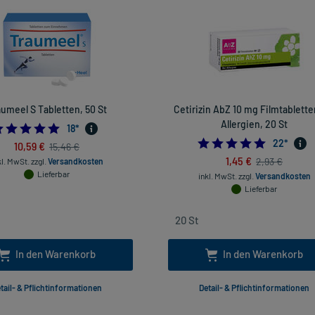
aumeel S Tabletten, 50 St
Cetirizin AbZ 10 mg Filmtablette
Allergien, 20 St
4.944444444444445
18
*
4.954545
22
*
10,59 €
15,46 €
1,45 €
2,93 €
kl. MwSt.
zzgl.
Versandkosten
Lieferbar
inkl. MwSt.
zzgl.
Versandkosten
Lieferbar
In den Warenkorb
In den Warenkorb
tail- & Pflichtinformationen
Detail- & Pflichtinformationen