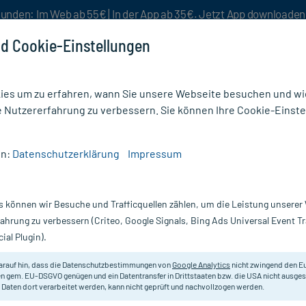
unden: Im Web ab 55€ | In der App ab 35€. Jetzt App downloade
d Cookie-Einstellungen
es um zu erfahren, wann Sie unsere Webseite besuchen und wie
e Nutzererfahrung zu verbessern. Sie können Ihre Cookie-Einste
nlösen
Rezeptur
Aktion %
en:
Datenschutzerklärung
Impressum
a N Tropfen
s können wir Besuche und Trafficquellen zählen, um die Leistung unsere
Nur für kurze Zeit:
Gratis-Versand* ab 19€ Mindestbestellwert!
fahrung zu verbessern (Criteo, Google Signals, Bing Ads Universal Event 
ial Plugin).
, 50 ml
arauf hin, dass die Datenschutzbestimmungen von
Google Analytics
nicht zwingend den E
Homöopathisches Arzneimittel.
n gem. EU-DSGVO genügen und ein Datentransfer in Drittstaaten bzw. die USA nicht ausg
 Daten dort verarbeitet werden, kann nicht geprüft und nachvollzogen werden.
Darreichung:
Tr