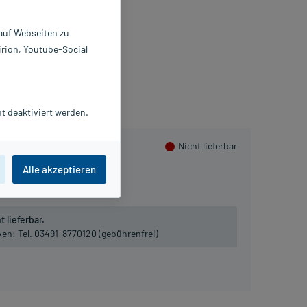
 ml
2090817
 auf Webseiten zu
KANA Naturheilmittel GmbH
irion, Youtube-Social
mmeln
t deaktiviert werden.
Nicht lieferbar
Alle akzeptieren
 lieferbar.
iven:
Tel. 03491-8770120 (gebührenfrei)