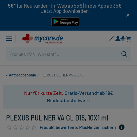
5€*
für Neukunden: Im Web ab 55€ | In der App ab 35€.
Jetzt App downloaden
Anthroposophie
/
PLEXUS PUL NER VA GL D15
Nur für kurze Zeit:
Gratis-Versand* ab 19€
Mindestbestellwert!
PLEXUS PUL NER VA GL D15, 10X1 ml
Produkt bewerten & PlusHerzen sichern