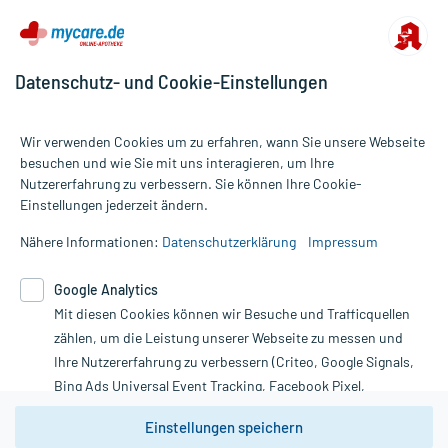
Datenschutz- und Cookie-Einstellungen
Wir verwenden Cookies um zu erfahren, wann Sie unsere Webseite
besuchen und wie Sie mit uns interagieren, um Ihre
Nutzererfahrung zu verbessern. Sie können Ihre Cookie-
Alle Preise gelten inkl. MwSt., ggf. zzgl. Versandkosten
Einstellungen jederzeit ändern.
Informationen auf dieser Website werden ausschließlich für
informative Zwecke zur Verfügung gestellt. Sie ersetzen keinesfalls
Nähere Informationen:
Datenschutzerklärung
Impressum
die Untersuchung und Behandlung durch einen Arzt. Bitte
beachten Sie, dass hierdurch weder Diagnosen gestellt noch
Google Analytics
Therapien eingeleitet werden können. | Diese Webseite benutzt
Mit diesen Cookies können wir Besuche und Trafficquellen
Google Analytics. Lesen Sie bitte dazu die wichtigen Hinweise in
unserer Datenschutzerklärung. Für den Widerruf einer Bestellung
zählen, um die Leistung unserer Webseite zu messen und
nutzen Sie das Formular:
Ihre Nutzererfahrung zu verbessern (Criteo, Google Signals,
Bing Ads Universal Event Tracking, Facebook Pixel,
Vertrag widerrufen
Youtube-Social Plugin).
Einstellungen speichern