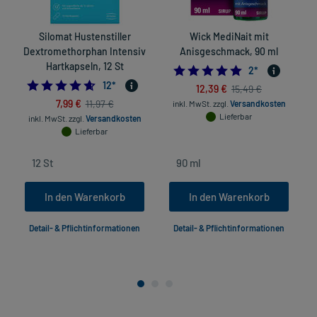
Silomat Hustenstiller
Wick MediNait mit
Dextromethorphan Intensiv
Anisgeschmack, 90 ml
Hartkapseln, 12 St
5.0
2
*
4.583333333333333
12
*
12,39 €
15,49 €
7,99 €
11,97 €
inkl. MwSt.
zzgl.
Versandkosten
Lieferbar
inkl. MwSt.
zzgl.
Versandkosten
Lieferbar
In den Warenkorb
In den Warenkorb
Detail- & Pflichtinformationen
Detail- & Pflichtinformationen