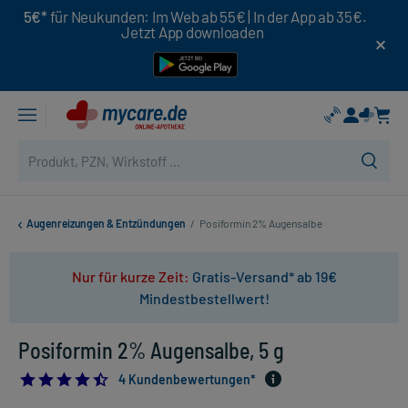
5€*
für Neukunden: Im Web ab 55€ | In der App ab 35€.
Jetzt App downloaden
Augenreizungen & Entzündungen
/
Posiformin 2% Augensalbe
Nur für kurze Zeit:
Gratis-Versand* ab 19€
Mindestbestellwert!
Posiformin 2% Augensalbe, 5 g
4.5
4 Kundenbewertungen*