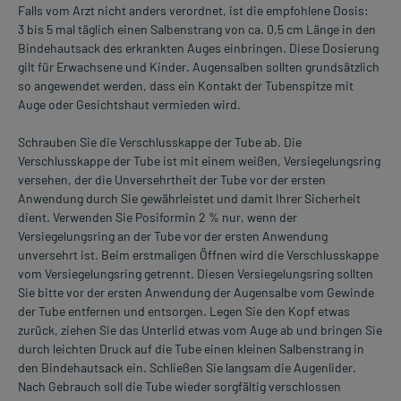
Falls vom Arzt nicht anders verordnet, ist die empfohlene Dosis:
3 bis 5 mal täglich einen Salbenstrang von ca. 0,5 cm Länge in den
Bindehautsack des erkrankten Auges einbringen. Diese Dosierung
gilt für Erwachsene und Kinder. Augensalben sollten grundsätzlich
so angewendet werden, dass ein Kontakt der Tubenspitze mit
Auge oder Gesichtshaut vermieden wird.
Schrauben Sie die Verschlusskappe der Tube ab. Die
Verschlusskappe der Tube ist mit einem weißen, Versiegelungsring
versehen, der die Unversehrtheit der Tube vor der ersten
Anwendung durch Sie gewährleistet und damit Ihrer Sicherheit
dient. Verwenden Sie Posiformin 2 % nur, wenn der
Versiegelungsring an der Tube vor der ersten Anwendung
unversehrt ist. Beim erstmaligen Öffnen wird die Verschlusskappe
vom Versiegelungsring getrennt. Diesen Versiegelungsring sollten
Sie bitte vor der ersten Anwendung der Augensalbe vom Gewinde
der Tube entfernen und entsorgen. Legen Sie den Kopf etwas
zurück, ziehen Sie das Unterlid etwas vom Auge ab und bringen Sie
durch leichten Druck auf die Tube einen kleinen Salbenstrang in
den Bindehautsack ein. Schließen Sie langsam die Augenlider.
Nach Gebrauch soll die Tube wieder sorgfältig verschlossen