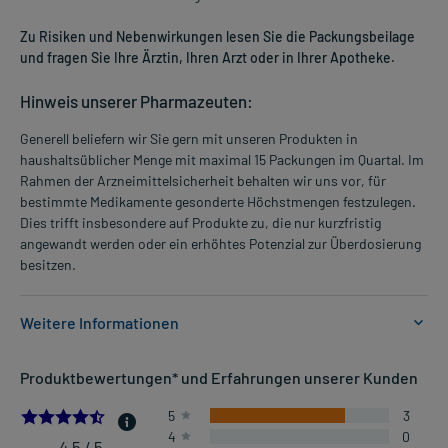
Zu Risiken und Nebenwirkungen lesen Sie die Packungsbeilage
und fragen Sie Ihre Ärztin, Ihren Arzt oder in Ihrer Apotheke.
Hinweis unserer Pharmazeuten:
Generell beliefern wir Sie gern mit unseren Produkten in
haushaltsüblicher Menge mit maximal 15 Packungen im Quartal. Im
Rahmen der Arzneimittelsicherheit behalten wir uns vor, für
bestimmte Medikamente gesonderte Höchstmengen festzulegen.
Dies trifft insbesondere auf Produkte zu, die nur kurzfristig
angewandt werden oder ein erhöhtes Potenzial zur Überdosierung
besitzen.
Weitere Informationen
Anwendungsgebiete:
Produktbewertungen* und Erfahrungen unserer Kunden
- Reizzustände des äußeren Auges, die nicht durch Erreger
verursacht sind
4.5
5
3
- Chronische Lidrandentzündung
4
0
- Nicht infizierte frische Hornhautverletzungen des Auges
4,5 / 5