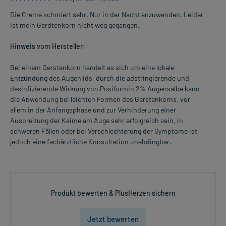
Überdosierung?
Setzen Sie sich bei dem Verdacht auf eine Überdosierung
Die Creme schmiert sehr. Nur in der Nacht anzuwenden. Leider
umgehend mit einem Arzt in Verbindung.
ist mein Gerdtenkorn nicht weg gegangen.
Generell gilt: Achten Sie vor allem bei Säuglingen, Kleinkindern und
Hinweis vom Hersteller:
älteren Menschen auf eine gewissenhafte Dosierung. Im
Zweifelsfalle fragen Sie Ihren Arzt oder Apotheker nach etwaigen
Bei einem Gerstenkorn handelt es sich um eine lokale
Auswirkungen oder Vorsichtsmaßnahmen.
Entzündung des Augenlids, durch die adstringierende und
desinfizierende Wirkung von Posiformin 2% Augensalbe kann
Eine vom Arzt verordnete Dosierung kann von den Angaben der
die Anwendung bei leichten Formen des Gerstenkorns, vor
Packungsbeilage abweichen. Da der Arzt sie individuell abstimmt,
allem in der Anfangsphase und zur Verhinderung einer
sollten Sie das Arzneimittel daher nach seinen Anweisungen
Ausbreitung der Keime am Auge sehr erfolgreich sein, in
anwenden.
schweren Fällen oder bei Verschlechterung der Symptome ist
jedoch eine fachärztliche Konsultation unabdingbar.
Gegenanzeigen:
Was spricht gegen eine Anwendung?
- Überempfindlichkeit gegen die Inhaltsstoffe
Produkt bewerten & PlusHerzen sichern
Was ist mit Schwangerschaft und Stillzeit?
Jetzt bewerten
- Schwangerschaft: Wenden Sie sich an Ihren Arzt. Es spielen