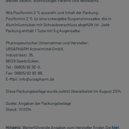
weißes Vaselin, dickflüssiges Paraffin und Wollwachs.
Wie Posiformin 2 % aussieht und Inhalt der Packung:
Posiformin 2 % ist eine ockergelbe Suspensionssalbe, die in
Aluminiumtuben mit Schraubverschluss abgefüllt ist. Jede
Packung enthält 1 Tube mit 5 g Augensalbe.
Pharmazeutischer Unternehmer und Hersteller:
URSAPHARM Arzneimittel GmbH,
Industriestr. 35,
66129 Saarbrücken,
Tel.: 06805/92 92-0,
Fax: 06805/92 92-88,
E-Mail: info@ursapharm.de
Diese Packungsbeilage wurde zuletzt überarbeitet im August 2014.
Quelle: Angaben der Packungsbeilage
Stand: 11/2014
Hinweis:
Weiterführende Angaben zum Hersteller finden Sie
hier
.