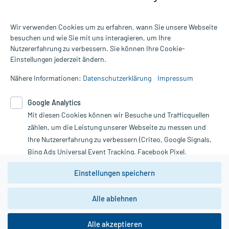
Wir verwenden Cookies um zu erfahren, wann Sie unsere Webseite
besuchen und wie Sie mit uns interagieren, um Ihre
Nutzererfahrung zu verbessern. Sie können Ihre Cookie-
Alle Preise gelten inkl. MwSt., ggf. zzgl. Versandkosten
Einstellungen jederzeit ändern.
Informationen auf dieser Website werden ausschließlich für
informative Zwecke zur Verfügung gestellt. Sie ersetzen keinesfalls
Nähere Informationen:
Datenschutzerklärung
Impressum
die Untersuchung und Behandlung durch einen Arzt. Bitte
beachten Sie, dass hierdurch weder Diagnosen gestellt noch
Google Analytics
Therapien eingeleitet werden können. | Diese Webseite benutzt
Mit diesen Cookies können wir Besuche und Trafficquellen
Google Analytics. Lesen Sie bitte dazu die wichtigen Hinweise in
unserer Datenschutzerklärung. Für den Widerruf einer Bestellung
zählen, um die Leistung unserer Webseite zu messen und
nutzen Sie das Formular:
Ihre Nutzererfahrung zu verbessern (Criteo, Google Signals,
Bing Ads Universal Event Tracking, Facebook Pixel,
Vertrag widerrufen
Youtube-Social Plugin).
Einstellungen speichern
Wir weisen darauf hin, dass die
Datenschutzbestimmungen von
Google Analytics
nicht
Alle ablehnen
*Hinweise zu unseren Aktionen und Bewertungen
zwingend den Europäischen Anforderungen gem. EU-
DSGVO genügen und ein Datentransfer in Drittstaaten bzw.
die USA nicht ausgeschlossen werden kann. Wie die
Alle akzeptieren
Daten dort verarbeitet werden, kann nicht geprüft und