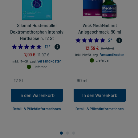
Silomat Hustenstiller
Wick MediNait mit
Dextromethorphan Intensiv
Anisgeschmack, 90 ml
Hartkapseln, 12 St
5.0
2
*
4.583333333333333
12
*
12,39 €
15,49 €
7,99 €
11,97 €
inkl. MwSt.
zzgl.
Versandkosten
Lieferbar
inkl. MwSt.
zzgl.
Versandkosten
Lieferbar
In den Warenkorb
In den Warenkorb
Detail- & Pflichtinformationen
Detail- & Pflichtinformationen