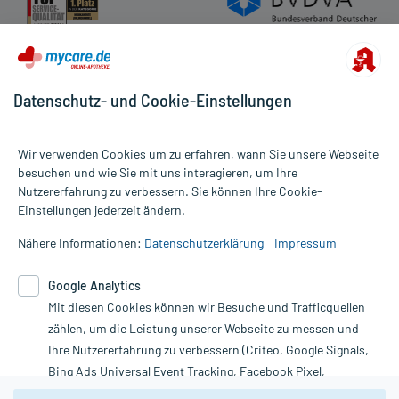
Datenschutz- und Cookie-Einstellungen
Wir verwenden Cookies um zu erfahren, wann Sie unsere Webseite
besuchen und wie Sie mit uns interagieren, um Ihre
Nutzererfahrung zu verbessern. Sie können Ihre Cookie-
Alle Preise gelten inkl. MwSt., ggf. zzgl. Versandkosten
Einstellungen jederzeit ändern.
Informationen auf dieser Website werden ausschließlich für
informative Zwecke zur Verfügung gestellt. Sie ersetzen keinesfalls
Nähere Informationen:
Datenschutzerklärung
Impressum
die Untersuchung und Behandlung durch einen Arzt. Bitte
beachten Sie, dass hierdurch weder Diagnosen gestellt noch
Google Analytics
Therapien eingeleitet werden können. | Diese Webseite benutzt
Mit diesen Cookies können wir Besuche und Trafficquellen
Google Analytics. Lesen Sie bitte dazu die wichtigen Hinweise in
unserer Datenschutzerklärung. Für den Widerruf einer Bestellung
zählen, um die Leistung unserer Webseite zu messen und
nutzen Sie das Formular:
Ihre Nutzererfahrung zu verbessern (Criteo, Google Signals,
Bing Ads Universal Event Tracking, Facebook Pixel,
Vertrag widerrufen
Youtube-Social Plugin).