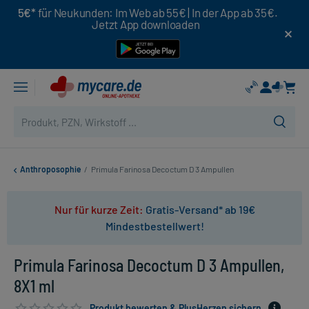
5€*
für Neukunden: Im Web ab 55€ | In der App ab 35€.
Jetzt App downloaden
Anthroposophie
/
Primula Farinosa Decoctum D 3 Ampullen
Nur für kurze Zeit:
Gratis-Versand* ab 19€
Mindestbestellwert!
Primula Farinosa Decoctum D 3 Ampullen,
8X1 ml
Produkt bewerten & PlusHerzen sichern