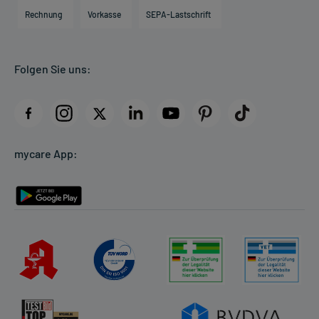
Engagement
Direktabrechnung PKV
Rechnung
Vorkasse
SEPA-Lastschrift
Partner
Apotheke vor Ort
Kundenbewertungen
Folgen Sie uns:
AGB
Impressum
Datenschutz
Cookie-Einstellungen
mycare App:
Rückgabe/Widerruf
Barrierefreiheitserklärung