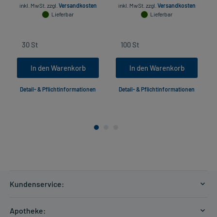
inkl. MwSt.
zzgl.
Versandkosten
inkl. MwSt.
zzgl.
Versandkosten
in
Lieferbar
Lieferbar
In den Warenkorb
In den Warenkorb
Detail- & Pflichtinformationen
Detail- & Pflichtinformationen
Kundenservice:
Versandkosten
Apotheke: