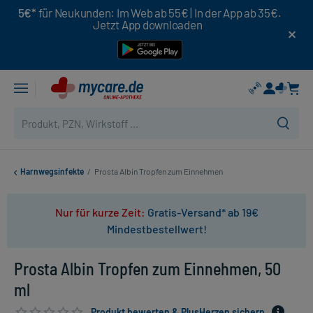
5€*
für Neukunden: Im Web ab 55€ | In der App ab 35€.
Jetzt App downloaden
Harnwegsinfekte
/
Prosta Albin Tropfen zum Einnehmen
Nur für kurze Zeit:
Gratis-Versand* ab 19€
Mindestbestellwert!
Prosta Albin Tropfen zum Einnehmen, 50
ml
Produkt bewerten & PlusHerzen sichern