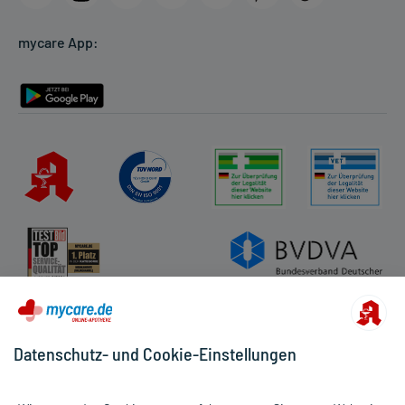
Cookie-Einstellungen
mycare App:
Rückgabe/Widerruf
Barrierefreiheitserklärung
Datenschutz- und Cookie-Einstellungen