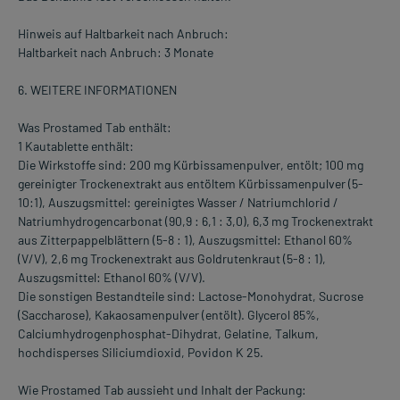
Hinweis auf Haltbarkeit nach Anbruch:
Haltbarkeit nach Anbruch: 3 Monate
6. WEITERE INFORMATIONEN
Was Prostamed Tab enthält:
1 Kautablette enthält:
Die Wirkstoffe sind: 200 mg Kürbissamenpulver, entölt; 100 mg
gereinigter Trockenextrakt aus entöltem Kürbissamenpulver (5-
10:1), Auszugsmittel: gereinigtes Wasser / Natriumchlorid /
Natriumhydrogencarbonat (90,9 : 6,1 : 3,0), 6,3 mg Trockenextrakt
aus Zitterpappelblättern (5-8 : 1), Auszugsmittel: Ethanol 60%
(V/V), 2,6 mg Trockenextrakt aus Goldrutenkraut (5-8 : 1),
Auszugsmittel: Ethanol 60% (V/V).
Die sonstigen Bestandteile sind: Lactose-Monohydrat, Sucrose
(Saccharose), Kakaosamenpulver (entölt). Glycerol 85%,
Calciumhydrogenphosphat-Dihydrat, Gelatine, Talkum,
hochdisperses Siliciumdioxid, Povidon K 25.
Wie Prostamed Tab aussieht und Inhalt der Packung: