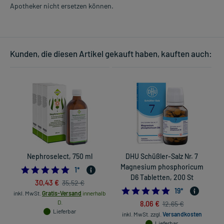
Apotheker nicht ersetzen können.
Kunden, die diesen Artikel gekauft haben, kauften auch:
Nephroselect, 750 ml
DHU Schüßler-Salz Nr. 7
Magnesium phosphoricum
5.0
1
*
D6 Tabletten, 200 St
30,43 €
35,52 €
4.8947368421052
19
*
inkl. MwSt.
Gratis-Versand
innerhalb
D.
8,06 €
12,65 €
in
Lieferbar
inkl. MwSt.
zzgl.
Versandkosten
Lieferbar