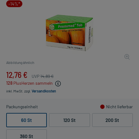
-14%*
Abbildung ähnlich
12,76 €
UVP
14,89 €
128
PlusHerzen sammeln
inkl. MwSt.
zzgl.
Versandkosten
Packungseinheit
Nicht lieferbar
60 St
120 St
200 St
360 St