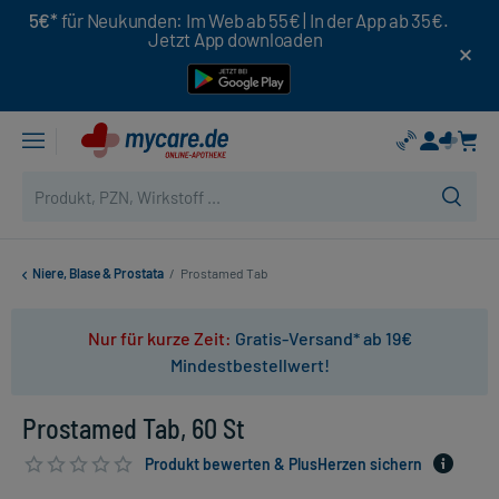
5€*
für Neukunden: Im Web ab 55€ | In der App ab 35€.
Jetzt App downloaden
Niere, Blase & Prostata
/
Prostamed Tab
Nur für kurze Zeit:
Gratis-Versand* ab 19€
Mindestbestellwert!
Prostamed Tab, 60 St
Produkt bewerten & PlusHerzen sichern