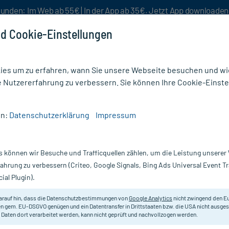
unden: Im Web ab 55€ | In der App ab 35€. Jetzt App downloade
d Cookie-Einstellungen
es um zu erfahren, wann Sie unsere Webseite besuchen und wie
e Nutzererfahrung zu verbessern. Sie können Ihre Cookie-Einste
nlösen
Rezeptur
Aktion %
en:
Datenschutzerklärung
Impressum
phie
/
Prunuseisen Ampullen
s können wir Besuche und Trafficquellen zählen, um die Leistung unsere
Nur für kurze Zeit:
Gratis-Versand* ab 19€ Mindestbestellwert!
fahrung zu verbessern (Criteo, Google Signals, Bing Ads Universal Event 
ial Plugin).
ml
arauf hin, dass die Datenschutzbestimmungen von
Google Analytics
nicht zwingend den E
Homöopathisches Arzneimittel.
n gem. EU-DSGVO genügen und ein Datentransfer in Drittstaaten bzw. die USA nicht ausg
 Daten dort verarbeitet werden, kann nicht geprüft und nachvollzogen werden.
Darreichung:
A