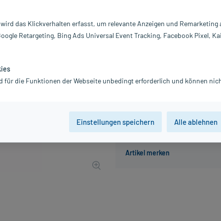
Inhalt:
10
PZN:
01
 wird das Klickverhalten erfasst, um relevante Anzeigen und Remarketing
Hersteller:
W
Google Retargeting, Bing Ads Universal Event Tracking, Facebook Pixel, Ka
27,03 €
271
PlusHerzen s
inkl. MwSt.
Gratis-Versand
innerhalb D.
kies
Grundpreis: 2.703,00 € / l
d für die Funktionen der Webseite unbedingt erforderlich und können nich
Einstellungen speichern
Alle ablehnen