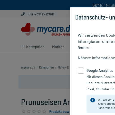
5€*
für Neuk
Hotline 03491-877012
Datenschutz- un
Wir verwenden Cooki
interagieren, um Ihr
Kategorien
Marken
Ratgeber
E-Rezept ei
ändern.
Nähere Information
mycare.de
/
Kategorien
/
Natur- & Pflanzenheilkunde
/
Anthroposo
Google Analytics
Mit diesen Cookie
und Ihre Nutzerer
Pixel, Youtube-Soc
Prunuseisen Ampullen, 10X1 
Wir weisen d
Anforderunge
kann. Wie die
Produkt bewerten & PlusHerzen sichern