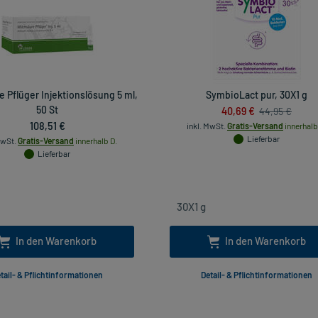
e Pflüger Injektionslösung 5 ml,
SymbioLact pur, 30X1 g
50 St
40,69 €
44,95 €
108,51 €
inkl. MwSt.
Gratis-Versand
innerhalb
Lieferbar
MwSt.
Gratis-Versand
innerhalb D.
Lieferbar
In den Warenkorb
In den Warenkorb
tail- & Pflichtinformationen
Detail- & Pflichtinformationen