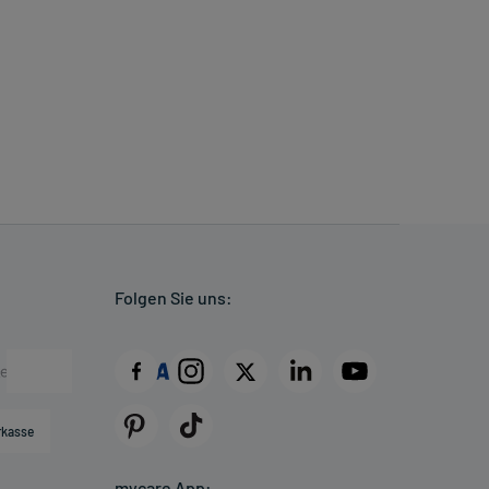
Folgen Sie uns:
rkasse
mycare App: