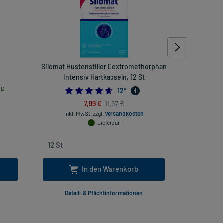
Silomat Hustenstiller Dextromethorphan
Wick MediN
Intensiv Hartkapseln, 12 St
 D.
4.583333333333333
12
*
7,99 €
11,97 €
inkl
inkl. MwSt.
zzgl.
Versandkosten
Lieferbar
In den Warenkorb
Detail- & Pflichtinformationen
Deta