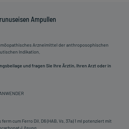
Prunuseisen Ampullen
möopathisches Arzneimittel der anthroposophischen
tischen Indikation.
sbeilage und fragen Sie Ihre Ärztin, Ihren Arzt oder in
N ANWENDER
ferm cum Ferro Dil. D6 (HAB, Vs. 37a) 1 ml potenziert mit
encarbonat-Lösung.