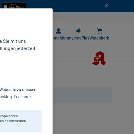
n
E-Rezept App
Anmelden
mycarePlus
Warenkorb
 Sie mit uns
llungen jederzeit
r Webseite zu messen
Tracking, Facebook
uropäischen
eschlossen werden
mpullen