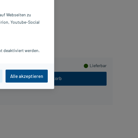
X1 ml
751961
 auf Webseiten zu
ALA Heilmittel GmbH
irion, Youtube-Social
ammeln
t deaktiviert werden.
Lieferbar
Alle akzeptieren
In den Warenkorb