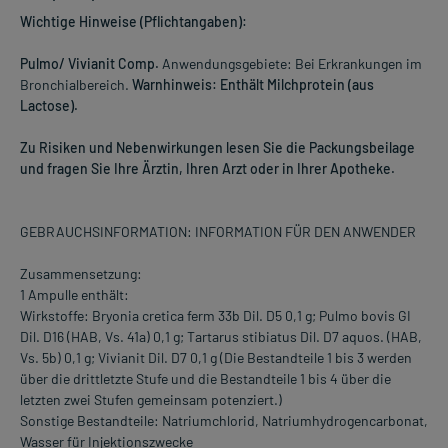
Wichtige Hinweise (Pflichtangaben):
Pulmo/ Vivianit Comp.
Anwendungsgebiete: Bei Erkrankungen im
Bronchialbereich.
Warnhinweis: Enthält Milchprotein (aus
Lactose).
Zu Risiken und Nebenwirkungen lesen Sie die Packungsbeilage
und fragen Sie Ihre Ärztin, Ihren Arzt oder in Ihrer Apotheke.
GEBRAUCHSINFORMATION: INFORMATION FÜR DEN ANWENDER
Zusammensetzung:
1 Ampulle enthält:
Wirkstoffe: Bryonia cretica ferm 33b Dil. D5 0,1 g; Pulmo bovis GI
Dil. D16 (HAB, Vs. 41a) 0,1 g; Tartarus stibiatus Dil. D7 aquos. (HAB,
Vs. 5b) 0,1 g; Vivianit Dil. D7 0,1 g (Die Bestandteile 1 bis 3 werden
über die drittletzte Stufe und die Bestandteile 1 bis 4 über die
letzten zwei Stufen gemeinsam potenziert.)
Sonstige Bestandteile: Natriumchlorid, Natriumhydrogencarbonat,
Wasser für Injektionszwecke