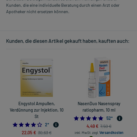
Kunden, die eine individuelle Beratung durch einen Arzt oder
Apotheker nicht ersetzen können.
Kunden, die diesen Artikel gekauft haben, kauften auch:
Engystol Ampullen,
NasenDuo Nasenspray
Verdünnung zur Injektion, 10
ratiopharm, 10 ml
St
4.78846153846153
52
*
4.0
2
*
4,49 €
7,50 €
22,05 €
30,63 €
inkl. MwSt.
zzgl.
Versandkosten