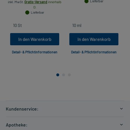
Lieferbar
inkl. MwSt.
Gratis-Versand
innerhalb
D.
Lieferbar
In den Warenkorb
In den Warenkorb
Detail- & Pflichtinformationen
Detail- & Pflichtinformationen
Kundenservice:
Versandkosten
Apotheke:
Zahlungsarten