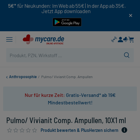
5€*
für Neukunden: Im Web ab 55€ | In der App ab 35€.
Jetzt App downloaden
Anthroposophie
/
Pulmo/ Vivianit Comp. Ampullen
Nur für kurze Zeit:
Gratis-Versand* ab 19€
Mindestbestellwert!
Pulmo/ Vivianit Comp. Ampullen, 10X1 ml
Produkt bewerten & PlusHerzen sichern