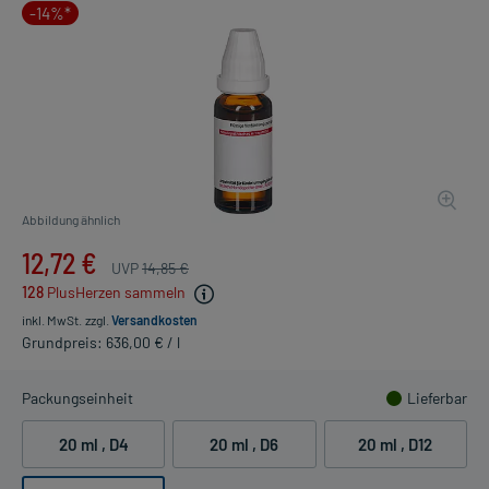
-14%*
Abbildung ähnlich
12,72 €
UVP
14,85 €
128
PlusHerzen sammeln
inkl. MwSt.
zzgl.
Versandkosten
Grundpreis: 636,00 € / l
Packungseinheit
Lieferbar
20 ml
, D4
20 ml
, D6
20 ml
, D12