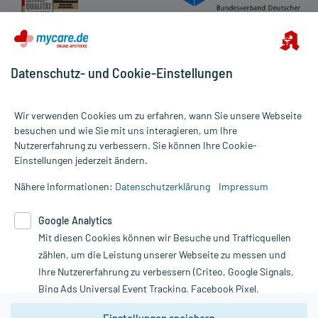
Datenschutz- und Cookie-Einstellungen
Wir verwenden Cookies um zu erfahren, wann Sie unsere Webseite
besuchen und wie Sie mit uns interagieren, um Ihre
Nutzererfahrung zu verbessern. Sie können Ihre Cookie-
Alle Preise gelten inkl. MwSt., ggf. zzgl. Versandkosten
Einstellungen jederzeit ändern.
Informationen auf dieser Website werden ausschließlich für
informative Zwecke zur Verfügung gestellt. Sie ersetzen keinesfalls
Nähere Informationen:
Datenschutzerklärung
Impressum
die Untersuchung und Behandlung durch einen Arzt. Bitte
beachten Sie, dass hierdurch weder Diagnosen gestellt noch
Google Analytics
Therapien eingeleitet werden können. | Diese Webseite benutzt
Mit diesen Cookies können wir Besuche und Trafficquellen
Google Analytics. Lesen Sie bitte dazu die wichtigen Hinweise in
unserer Datenschutzerklärung. Für den Widerruf einer Bestellung
zählen, um die Leistung unserer Webseite zu messen und
nutzen Sie das Formular:
Ihre Nutzererfahrung zu verbessern (Criteo, Google Signals,
Bing Ads Universal Event Tracking, Facebook Pixel,
Vertrag widerrufen
Youtube-Social Plugin).