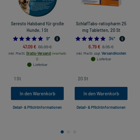
Seresto Halsband für große
SchlafTabs-ratiopharm 25
I
Hunde, 1 St
mg Tabletten, 20 St
S
5.0
4.7941176470588
9
*
34
*
47,09 €
6,79 €
66,99 €
8,95 €
inkl. MwSt.
Gratis-Versand
innerhalb
inkl. MwSt.
zzgl.
Versandkosten
D.
Lieferbar
Lieferbar
In den Warenkorb
In den Warenkorb
Detail- & Pflichtinformationen
Detail- & Pflichtinformationen