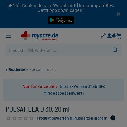
5€*
für Neukunden: Im Web ab 55€ | In der App ab 35€.
Jetzt App downloaden
Einzelmittel
/
PULSATILLA D 30
Nur für kurze Zeit:
Gratis-Versand* ab 19€
Mindestbestellwert!
PULSATILLA D 30, 20 ml
Produkt bewerten & PlusHerzen sichern