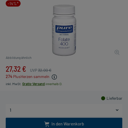
-14%*
Abbildung ähnlich
27,32 €
UVP
32,00 €
274
PlusHerzen sammeln
inkl. MwSt.
Gratis-Versand
innerhalb D.
Lieferbar
In den Warenkorb