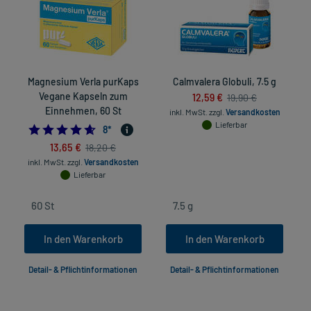
Magnesium Verla purKaps
Calmvalera Globuli, 7.5 g
Vegane Kapseln zum
12,59 €
19,90 €
Einnehmen, 60 St
inkl. MwSt.
zzgl.
Versandkosten
Lieferbar
4.625
8
*
in
13,65 €
18,20 €
inkl. MwSt.
zzgl.
Versandkosten
Lieferbar
In den Warenkorb
In den Warenkorb
Detail- & Pflichtinformationen
Detail- & Pflichtinformationen