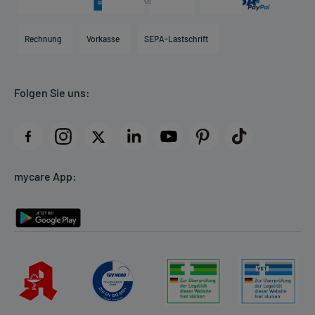
Karriere
Hilfsmittelbox
Engagement
Direktabrechnung PKV
Rechnung
Vorkasse
SEPA-Lastschrift
Partner
Apotheke vor Ort
Kundenbewertungen
Folgen Sie uns:
AGB
Impressum
Datenschutz
Cookie-Einstellungen
mycare App:
Rückgabe/Widerruf
Barrierefreiheitserklärung