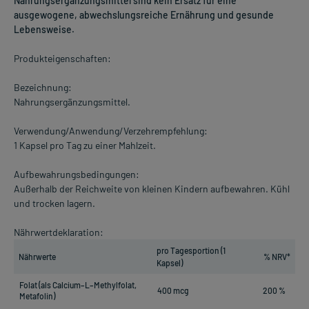
Nahrungsergänzungsmittel sind kein Ersatz für eine
ausgewogene, abwechslungsreiche Ernährung und gesunde
Lebensweise.
Produkteigenschaften:
Bezeichnung:
Nahrungsergänzungsmittel.
Verwendung/Anwendung/Verzehrempfehlung:
1 Kapsel pro Tag zu einer Mahlzeit.
Aufbewahrungsbedingungen:
Außerhalb der Reichweite von kleinen Kindern aufbewahren. Kühl
und trocken lagern.
Nährwertdeklaration:
pro Tagesportion (1
Nährwerte
% NRV*
Kapsel)
Folat (als Calcium–L–Methylfolat,
400 mcg
200 %
Metafolin)