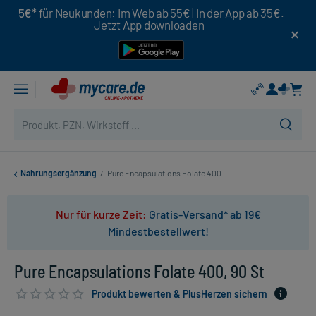
5€*
für Neukunden: Im Web ab 55€ | In der App ab 35€.
Jetzt App downloaden
Nahrungsergänzung
/
Pure Encapsulations Folate 400
Nur für kurze Zeit:
Gratis-Versand* ab 19€
Mindestbestellwert!
Pure Encapsulations Folate 400, 90 St
Produkt bewerten & PlusHerzen sichern