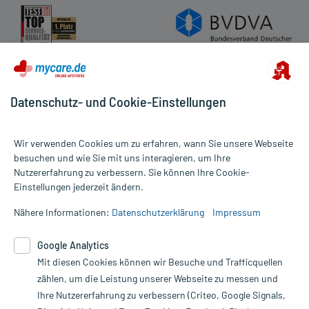
Datenschutz- und Cookie-Einstellungen
Wir verwenden Cookies um zu erfahren, wann Sie unsere Webseite
besuchen und wie Sie mit uns interagieren, um Ihre
Nutzererfahrung zu verbessern. Sie können Ihre Cookie-
Alle Preise gelten inkl. MwSt., ggf. zzgl. Versandkosten
Einstellungen jederzeit ändern.
Informationen auf dieser Website werden ausschließlich für
informative Zwecke zur Verfügung gestellt. Sie ersetzen keinesfalls
Nähere Informationen:
Datenschutzerklärung
Impressum
die Untersuchung und Behandlung durch einen Arzt. Bitte
beachten Sie, dass hierdurch weder Diagnosen gestellt noch
Google Analytics
Therapien eingeleitet werden können. | Diese Webseite benutzt
Mit diesen Cookies können wir Besuche und Trafficquellen
Google Analytics. Lesen Sie bitte dazu die wichtigen Hinweise in
unserer Datenschutzerklärung. Für den Widerruf einer Bestellung
zählen, um die Leistung unserer Webseite zu messen und
nutzen Sie das Formular:
Ihre Nutzererfahrung zu verbessern (Criteo, Google Signals,