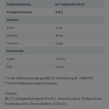
Zusammensetzung
pro Tagesportion (10 g)
%
Kollagenhydrolysat
9,97 g
*
Vitamine
Biotin
10 µg
Vitamin C
15 mg
1
Vitamin D
1,0 µg
Mineralstoffe
Kupfer
0,15 mg
1
Zink
1,5 mg
1
* % der Referenzmenge gemäß EU-Verordnung Nr. 1169/2011
** Keine Referenzmenge vorhanden
Zutaten:
99,7 % Kollagenhydrolysat (Rind), L-Ascorbinsäure, Zinkpicolinat,
Kupfergluconat, Cholecalciferol, D-Biotin.