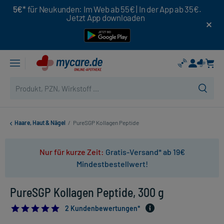
5€*
für Neukunden: Im Web ab 55€ | In der App ab 35€.
Jetzt App downloaden
Haare, Haut & Nägel
/
PureSGP Kollagen Peptide
Nur für kurze Zeit:
Gratis-Versand* ab 19€
Mindestbestellwert!
PureSGP Kollagen Peptide, 300 g
5.0
2 Kundenbewertungen*