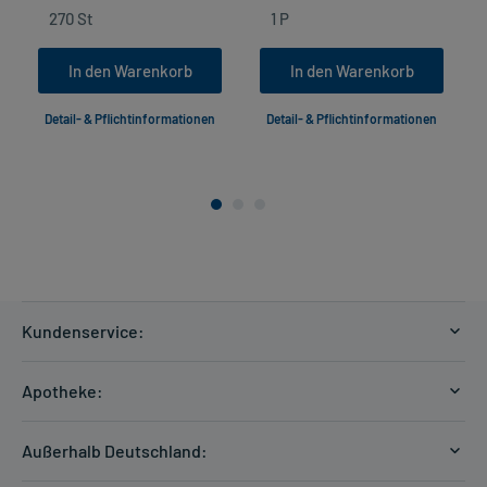
In den Warenkorb
In den Warenkorb
Detail- & Pflichtinformationen
Detail- & Pflichtinformationen
Kundenservice:
Versandkosten
Apotheke:
Zahlungsarten
Ratgeber
Kontakt
Außerhalb Deutschland:
E-Rezept
FAQ