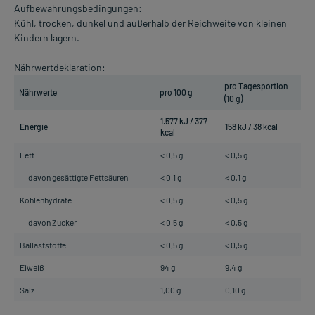
Aufbewahrungsbedingungen:
Kühl, trocken, dunkel und außerhalb der Reichweite von kleinen
Kindern lagern.
Nährwertdeklaration:
pro Tagesportion
Nährwerte
pro 100 g
(10 g)
1.577 kJ / 377
Energie
158 kJ / 38 kcal
kcal
Fett
< 0,5 g
< 0,5 g
davon gesättigte Fettsäuren
< 0,1 g
< 0,1 g
Kohlenhydrate
< 0,5 g
< 0,5 g
davon Zucker
< 0,5 g
< 0,5 g
Ballaststoffe
< 0,5 g
< 0,5 g
Eiweiß
94 g
9,4 g
Salz
1,00 g
0,10 g