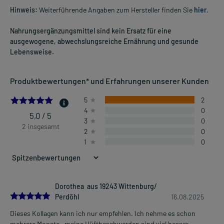
Hinweis:
Weiterführende Angaben zum Hersteller finden Sie
hier
.
Nahrungsergänzungsmittel sind kein Ersatz für eine
ausgewogene, abwechslungsreiche Ernährung und gesunde
Lebensweise.
Produktbewertungen* und Erfahrungen unserer Kunden
5.0
5
2
4
0
5,0 / 5
3
0
2 insgesamt
2
0
1
0
Dorothea aus 19243 Wittenburg/
5.0
Perdöhl
16.08.2025
Dieses Kollagen kann ich nur empfehlen. Ich nehme es schon
mehrere Monate , meine Hüftbeschwerden sind viel besser