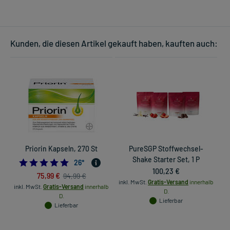
Kunden, die diesen Artikel gekauft haben, kauften auch:
Priorin Kapseln, 270 St
PureSGP Stoffwechsel-
G
Shake Starter Set, 1 P
4.961538461538462
26
*
100,23 €
75,99 €
94,99 €
inkl. MwSt.
Gratis-Versand
innerhalb
inkl. MwSt.
Gratis-Versand
innerhalb
D.
D.
in
Lieferbar
Lieferbar