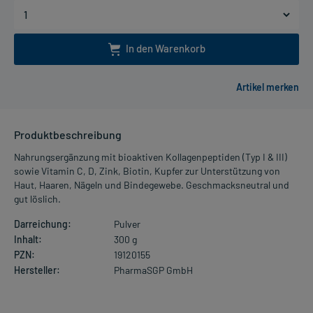
In den Warenkorb
Produktbeschreibung
Nahrungsergänzung mit bioaktiven Kollagenpeptiden (Typ I & III)
sowie Vitamin C, D, Zink, Biotin, Kupfer zur Unterstützung von
Haut, Haaren, Nägeln und Bindegewebe. Geschmacksneutral und
gut löslich.
Darreichung:
Pulver
Inhalt:
300 g
PZN:
19120155
Hersteller:
PharmaSGP GmbH