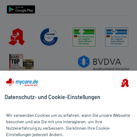
Barrierefreiheitserklärung
Datenschutz- und Cookie-Einstellungen
Wir verwenden Cookies um zu erfahren, wann Sie unsere Webseite
besuchen und wie Sie mit uns interagieren, um Ihre
Nutzererfahrung zu verbessern. Sie können Ihre Cookie-
Alle Preise gelten inkl. MwSt., ggf. zzgl. Versandkosten
Einstellungen jederzeit ändern.
Informationen auf dieser Website werden ausschließlich für