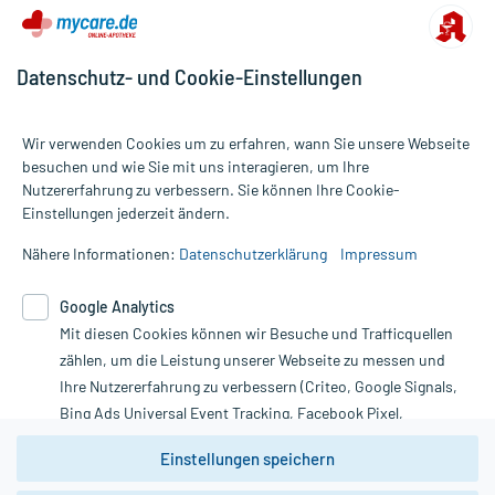
Datenschutz- und Cookie-Einstellungen
Wir verwenden Cookies um zu erfahren, wann Sie unsere Webseite
besuchen und wie Sie mit uns interagieren, um Ihre
Nutzererfahrung zu verbessern. Sie können Ihre Cookie-
Alle Preise gelten inkl. MwSt., ggf. zzgl. Versandkosten
Einstellungen jederzeit ändern.
Informationen auf dieser Website werden ausschließlich für
informative Zwecke zur Verfügung gestellt. Sie ersetzen keinesfalls
Nähere Informationen:
Datenschutzerklärung
Impressum
die Untersuchung und Behandlung durch einen Arzt. Bitte
beachten Sie, dass hierdurch weder Diagnosen gestellt noch
Google Analytics
Therapien eingeleitet werden können. | Diese Webseite benutzt
Mit diesen Cookies können wir Besuche und Trafficquellen
Google Analytics. Lesen Sie bitte dazu die wichtigen Hinweise in
unserer Datenschutzerklärung. Für den Widerruf einer Bestellung
zählen, um die Leistung unserer Webseite zu messen und
nutzen Sie das Formular:
Ihre Nutzererfahrung zu verbessern (Criteo, Google Signals,
Bing Ads Universal Event Tracking, Facebook Pixel,
Vertrag widerrufen
Youtube-Social Plugin).
Einstellungen speichern
Wir weisen darauf hin, dass die