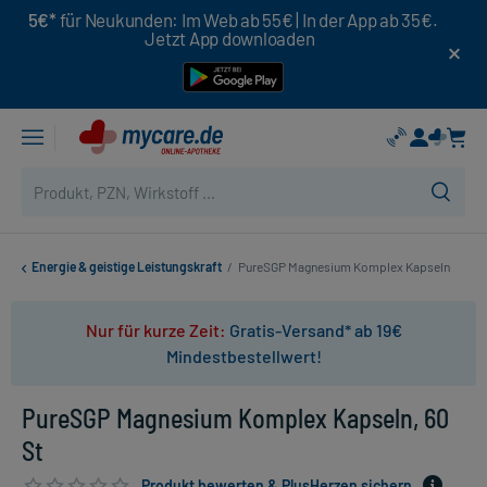
5€*
für Neukunden: Im Web ab 55€ | In der App ab 35€.
Jetzt App downloaden
Energie & geistige Leistungskraft
/
PureSGP Magnesium Komplex Kapseln
Nur für kurze Zeit:
Gratis-Versand* ab 19€
Mindestbestellwert!
PureSGP Magnesium Komplex Kapseln, 60
St
Produkt bewerten & PlusHerzen sichern