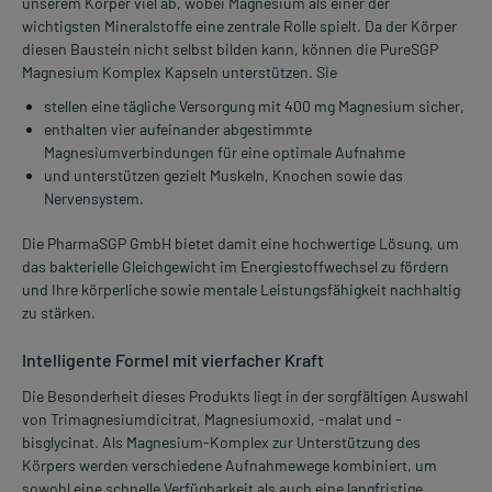
unserem Körper viel ab, wobei Magnesium als einer der
wichtigsten Mineralstoffe eine zentrale Rolle spielt. Da der Körper
diesen Baustein nicht selbst bilden kann, können die PureSGP
Magnesium Komplex Kapseln unterstützen. Sie
stellen eine tägliche Versorgung mit 400 mg Magnesium sicher,
enthalten vier aufeinander abgestimmte
Magnesiumverbindungen für eine optimale Aufnahme
und unterstützen gezielt Muskeln, Knochen sowie das
Nervensystem.
Die PharmaSGP GmbH bietet damit eine hochwertige Lösung, um
das bakterielle Gleichgewicht im Energiestoffwechsel zu fördern
und Ihre körperliche sowie mentale Leistungsfähigkeit nachhaltig
zu stärken.
Intelligente Formel mit vierfacher Kraft
Die Besonderheit dieses Produkts liegt in der sorgfältigen Auswahl
von Trimagnesiumdicitrat, Magnesiumoxid, -malat und -
bisglycinat. Als Magnesium-Komplex zur Unterstützung des
Körpers werden verschiedene Aufnahmewege kombiniert, um
sowohl eine schnelle Verfügbarkeit als auch eine langfristige