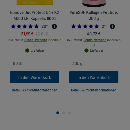
Eunova DuoProtect D3 + K2
PureSGP Kollagen Peptide,
4000 I.E. Kapseln, 90 St
300 g
4.95
5.0
20
*
2
*
31,99 €
40,72 €
46,01 €
inkl. MwSt.
Gratis-Versand
innerhalb
inkl. MwSt.
Gratis-Versand
innerhalb
D.
D.
Lieferbar
Lieferbar
In den Warenkorb
In den Warenkorb
Detail- & Pflichtinformationen
Detail- & Pflichtinformationen