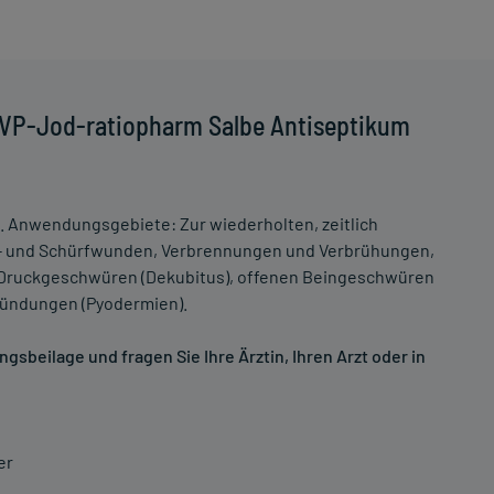
PVP-Jod-ratiopharm Salbe Antiseptikum
d. Anwendungsgebiete: Zur wiederholten, zeitlich
t- und Schürfwunden, Verbrennungen und Verbrühungen,
, Druckgeschwüren (Dekubitus), offenen Beingeschwüren
tzündungen (Pyodermien).
sbeilage und fragen Sie Ihre Ärztin, Ihren Arzt oder in
er