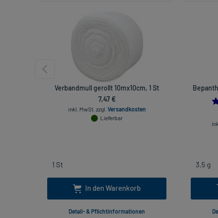
Verbandmull gerollt 10mx10cm, 1 St
Bepanth
7,47 €
inkl. MwSt.
zzgl.
Versandkosten
Lieferbar
in
In den Warenkorb
Detail- & Pflichtinformationen
De