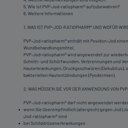
5. Wie ist PVP-Jod-ratiopharm® aufzubewahren?
6. Weitere Informationen
1. WAS IST PVP-JOD-RATIOPHARM® UND WOFÜR WI
PVP-Jod-ratiopharm® enthält mit Povidon-Jod einen
Wundbehandlungsmittel.
PVP-Jod-ratiopharm® wird angewendet zur wiederhol
Schnitt- und Schürfwunden, Verbrennungen und Verb
Hauterkrankungen, Druckgeschwüren (Dekubitus), o
bakteriellen Hautentzündungen (Pyodermien).
2. WAS MÜSSEN SIE VOR DER ANWENDUNG VON PV
PVP-Jod-ratiopharm® darf nicht angewendet werde
wenn Sie überempfindlich (allergisch) gegen Jod (Jo
Jod–ratiopharm® sind
bei Schilddrüsenerkrankungen