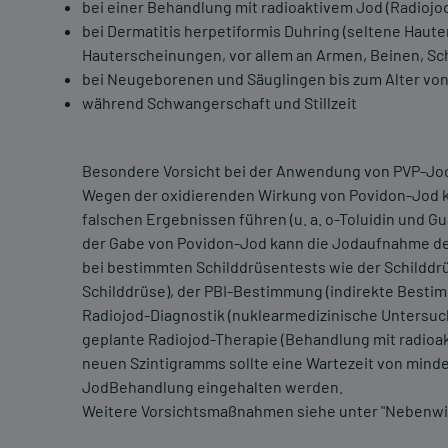
bei einer Behandlung mit radioaktivem Jod (Radiojo
bei Dermatitis herpetiformis Duhring (seltene Haut
Hauterscheinungen, vor allem an Armen, Beinen, Sc
bei Neugeborenen und Säuglingen bis zum Alter vo
während Schwangerschaft und Stillzeit
Besondere Vorsicht bei der Anwendung von PVP-Jod-
Wegen der oxidierenden Wirkung von Povidon-Jod 
falschen Ergebnissen führen (u. a. o-Toluidin und 
der Gabe von Povidon-Jod kann die Jodaufnahme der
bei bestimmten Schilddrüsentests wie der Schilddr
Schilddrüse), der PBI-Bestimmung (indirekte Best
Radiojod-Diagnostik (nuklearmedizinische Untersuc
geplante Radiojod-Therapie (Behandlung mit radioa
neuen Szintigramms sollte eine Wartezeit von mind
JodBehandlung eingehalten werden.
Weitere Vorsichtsmaßnahmen siehe unter "Nebenwi