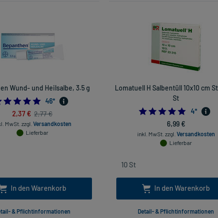
en Wund- und Heilsalbe, 3.5 g
Lomatuell H Salbentüll 10x10 cm Ste
St
5.0
46
*
5.0
4
*
2,37 €
2,77 €
6,99 €
kl. MwSt.
zzgl.
Versandkosten
Lieferbar
inkl. MwSt.
zzgl.
Versandkosten
Lieferbar
In den Warenkorb
In den Warenkorb
tail- & Pflichtinformationen
Detail- & Pflichtinformationen