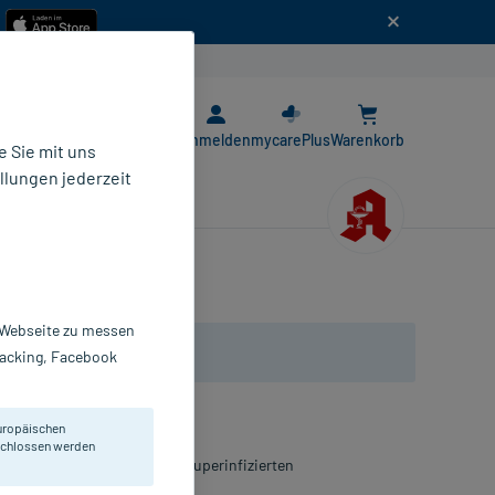
n
E-Rezept App
Anmelden
mycarePlus
Warenkorb
 Sie mit uns
llungen jederzeit
r Webseite zu messen
Tracking, Facebook
uropäischen
eschlossen werden
rennungen, infizierten und superinfizierten