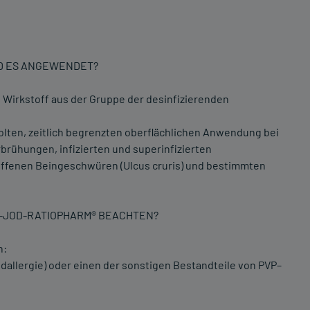
RD ES ANGEWENDET?
 Wirkstoff aus der Gruppe der desinfizierenden
ten, zeitlich begrenzten oberflächlichen Anwendung bei
rühungen, infizierten und superinfizierten
ffenen Beingeschwüren (Ulcus cruris) und bestimmten
P-JOD-RATIOPHARM® BEACHTEN?
n:
dallergie) oder einen der sonstigen Bestandteile von PVP–