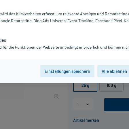
Darreichung:
Sa
 wird das Klickverhalten erfasst, um relevante Anzeigen und Remarketing
Inhalt:
25
Google Retargeting, Bing Ads Universal Event Tracking, Facebook Pixel, Ka
PZN:
0
Hersteller:
r
5,50 €
kies
UVP
6,47 €
55
Plus
d für die Funktionen der Webseite unbedingt erforderlich und können nich
inkl. MwSt.
zzgl.
Versandkosten
Grundpreis: 220,00 € / kg
Einstellungen speichern
Alle ablehnen
Packungseinheit
25 g
100 g