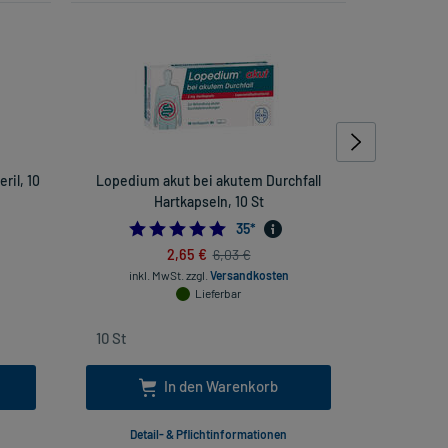
ril, 10
Lopedium akut bei akutem Durchfall
Yerka Deod
Hartkapseln, 10 St
4.942857142857143
35
*
2,65 €
6,03 €
inkl
inkl. MwSt.
zzgl.
Versandkosten
Lieferbar
In den Warenkorb
Detail- & Pflichtinformationen
Deta