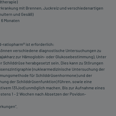
dtherapie)
erkrankung mit Brennen, Juckreiz und verschiedenartigen
hultern und Gesäß)
n 6 Monaten
ratiopharm® ist erforderlich:
können verschiedene diagnostische Untersuchungen zu
Guajakharz zur Hämoglobin- oder Glukosebestimmung). Unter
 Schilddrüse herabgesetzt sein. Dies kann zu Störungen
üsenszintigraphie (nuklearmedizinische Untersuchung der
immungsmethode für Schilddrüsenhormone) und der
hung der Schilddrüsenfunktion) führen, sowie eine
ktivem 131Jod) unmöglich machen. Bis zur Aufnahme eines
estens 1 - 2 Wochen nach Absetzen der Povidon-
rkungen".