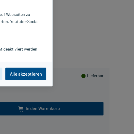
lbe
 auf Webseiten zu
 g
irion, Youtube-Social
7260425
atiopharm GmbH
Herzen sammeln
t deaktiviert werden.
Alle akzeptieren
Lieferbar
In den Warenkorb