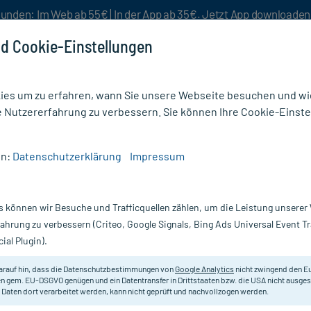
unden: Im Web ab 55€ | In der App ab 35€. Jetzt App downloade
d Cookie-Einstellungen
es um zu erfahren, wann Sie unsere Webseite besuchen und wie
e Nutzererfahrung zu verbessern. Sie können Ihre Cookie-Einste
nlösen
Rezeptur
Aktion %
en:
Datenschutzerklärung
Impressum
gung
/
PVP-Jod-ratiopharm Salbe Antiseptikum
s können wir Besuche und Trafficquellen zählen, um die Leistung unsere
Nur für kurze Zeit:
Gratis-Versand* ab 19€ Mindestbestellwert!
fahrung zu verbessern (Criteo, Google Signals, Bing Ads Universal Event 
ial Plugin).
tiseptikum, 25 g
ratiopharm
arauf hin, dass die Datenschutzbestimmungen von
Google Analytics
nicht zwingend den E
n gem. EU-DSGVO genügen und ein Datentransfer in Drittstaaten bzw. die USA nicht ausg
 Daten dort verarbeitet werden, kann nicht geprüft und nachvollzogen werden.
Zur Desinfektion von Wunden, Verb
Hauterkrankungen uvm.