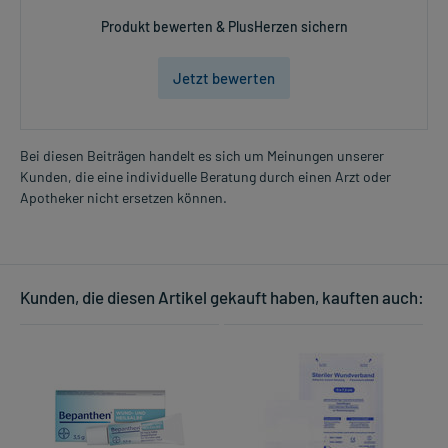
während der Behandlung, wenden Sie sich an Ihren Arzt oder
Produkt bewerten & PlusHerzen sichern
Apotheker.
Für die Information an dieser Stelle werden vor allem
Jetzt bewerten
Nebenwirkungen berücksichtigt, die bei mindestens einem von
1.000 behandelten Patienten auftreten.
Bei diesen Beiträgen handelt es sich um Meinungen unserer
Zusammensetzung:
Kunden, die eine individuelle Beratung durch einen Arzt oder
Apotheker nicht ersetzen können.
Wirkstoff
Pyolysin-Kulturfiltrat
248,9 mg
Wirkstoff
Escherichia coli-Hydrolysat
+
Wirkstoff
Pseudomonas aeruginosa-Proteolysat
+
Wirkstoff
Streptococcus pyogenes-Lysat
+
Kunden, die diesen Artikel gekauft haben, kauften auch:
Wirkstoff
Enterococcus faecalis
+
Wirkstoff
Staphylococcus aureus-Lysat
+
Wirkstoff
Zinkoxid
69 mg
Wirkstoff
Salicylsäure
5 mg
Hilfsstoff
Phenol
1,1 mg
Hilfsstoff
Vaselin, weißes
+
Hilfsstoff
Glycerolmonooleat
+