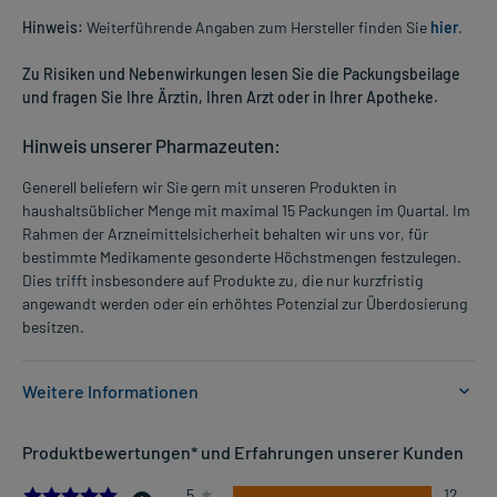
Hinweis:
Weiterführende Angaben zum Hersteller finden Sie
hier
.
Zu Risiken und Nebenwirkungen lesen Sie die Packungsbeilage
und fragen Sie Ihre Ärztin, Ihren Arzt oder in Ihrer Apotheke.
Hinweis unserer Pharmazeuten:
Generell beliefern wir Sie gern mit unseren Produkten in
haushaltsüblicher Menge mit maximal 15 Packungen im Quartal. Im
Rahmen der Arzneimittelsicherheit behalten wir uns vor, für
bestimmte Medikamente gesonderte Höchstmengen festzulegen.
Dies trifft insbesondere auf Produkte zu, die nur kurzfristig
angewandt werden oder ein erhöhtes Potenzial zur Überdosierung
besitzen.
Weitere Informationen
Anwendungsgebiete:
Produktbewertungen* und Erfahrungen unserer Kunden
- Oberflächliche Hautwunden, wie z.B.
- Unterschenkelgeschwür, unterstützende Behandlung
5.0
5
12