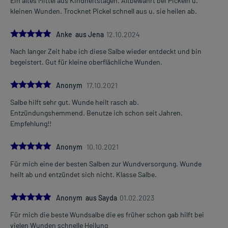
Ein altes Mittel aus Kindheitstagen. Altbewährt bei Pickeln u.
Überdosierung?
kleinen Wunden. Trocknet Pickel schnell aus u. sie heilen ab.
Es sind keine Überdosierungserscheinungen bekannt. Im
Zweifelsfall wenden Sie sich an Ihren Arzt.
5.0
Anke aus Jena
12.10.2024
Generell gilt: Achten Sie vor allem bei Säuglingen, Kleinkindern und
Nach langer Zeit habe ich diese Salbe wieder entdeckt und bin
älteren Menschen auf eine gewissenhafte Dosierung. Im
begeistert. Gut für kleine oberflächliche Wunden.
Zweifelsfalle fragen Sie Ihren Arzt oder Apotheker nach etwaigen
Auswirkungen oder Vorsichtsmaßnahmen.
5.0
Anonym
17.10.2021
Salbe hilft sehr gut. Wunde heilt rasch ab.
Eine vom Arzt verordnete Dosierung kann von den Angaben der
Entzündungshemmend. Benutze ich schon seit Jahren.
Packungsbeilage abweichen. Da der Arzt sie individuell abstimmt,
Empfehlung!!
sollten Sie das Arzneimittel daher nach seinen Anweisungen
anwenden.
5.0
Anonym
10.10.2021
Für mich eine der besten Salben zur Wundversorgung. Wunde
Gegenanzeigen:
heilt ab und entzündet sich nicht. Klasse Salbe.
Was spricht gegen eine Anwendung?
5.0
- Überempfindlichkeit gegen die Inhaltsstoffe
Anonym aus Sayda
01.02.2023
Für mich die beste Wundsalbe die es früher schon gab hilft bei
Welche Altersgruppe ist zu beachten?
vielen Wunden schnelle Heilung