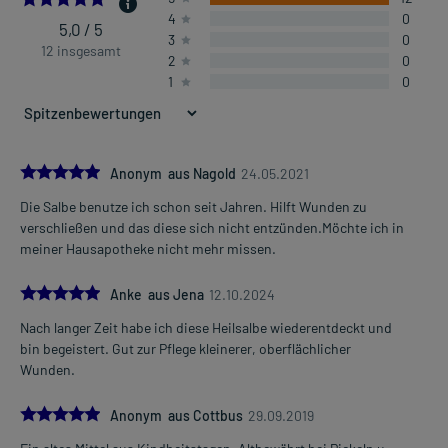
4
0
5,0 / 5
3
0
Dosierung und Anwendungshinweise:
12 insgesamt
2
0
Jugendliche ab 12 Jahren und Erwachsene
1
0
eine ausreichende Menge
2-3 mal täglich
verteilt über den Tag
Die Gesamtdosis sollte nicht ohne Rücksprache mit einem Arzt
5.0
Anonym aus Nagold
24.05.2021
oder Apotheker überschritten werden.
Die Salbe benutze ich schon seit Jahren. Hilft Wunden zu
Mehr anzeigen
verschließen und das diese sich nicht entzünden.Möchte ich in
Art der Anwendung?
meiner Hausapotheke nicht mehr missen.
Tragen Sie das Arzneimittel auf die betroffene(n) Hautstelle(n) auf.
5.0
Dauer der Anwendung?
Anke aus Jena
12.10.2024
Die Anwendungsdauer richtet sich nach der Art der Beschwerden
Nach langer Zeit habe ich diese Heilsalbe wiederentdeckt und
und/oder dem Verlauf der Erkrankung. Maximale
bin begeistert. Gut zur Pflege kleinerer, oberflächlicher
Behandlungsdauer: 3 Wochen.
Wunden.
Ohne ärztlichen Rat sollten Sie das Arzneimittel nicht länger als 1
Woche anwenden, wenn keine Besserung der Beschwerden nach
5.0
Anonym aus Cottbus
29.09.2019
dieser Zeit eingetreten ist.