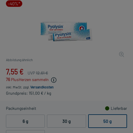
-40%*
Abbildung ähnlich
7,55 €
UVP
12,61 €
76
PlusHerzen sammeln
inkl. MwSt.
zzgl.
Versandkosten
Grundpreis: 151,00 € / kg
Packungseinheit
Lieferbar
6 g
30 g
50 g