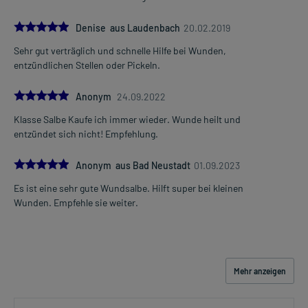
- Kinder unter 12 Jahren: Das Arzneimittel darf nicht angewendet
werden.
5.0
Denise aus Laudenbach
20.02.2019
Was ist mit Schwangerschaft und Stillzeit?
Sehr gut verträglich und schnelle Hilfe bei Wunden,
- Schwangerschaft: Das Arzneimittel sollte nach derzeitigen
entzündlichen Stellen oder Pickeln.
Erkenntnissen nicht angewendet werden.
- Stillzeit: Das Arzneimittel sollte nicht auf die Brust aufgetragen
5.0
Anonym
24.09.2022
werden.
Klasse Salbe Kaufe ich immer wieder. Wunde heilt und
Ist Ihnen das Arzneimittel trotz einer Gegenanzeige verordnet
entzündet sich nicht! Empfehlung.
worden, sprechen Sie mit Ihrem Arzt oder Apotheker. Der
therapeutische Nutzen kann höher sein, als das Risiko, das die
5.0
Anonym aus Bad Neustadt
01.09.2023
Anwendung bei einer Gegenanzeige in sich birgt.
Es ist eine sehr gute Wundsalbe. Hilft super bei kleinen
Wunden. Empfehle sie weiter.
Nebenwirkungen:
Welche unerwünschten Wirkungen können auftreten?
Für das Arzneimittel sind nur Nebenwirkungen beschrieben, die
Mehr anzeigen
bisher nur in Ausnahmefällen aufgetreten sind.
Bemerken Sie eine Befindlichkeitsstörung oder Veränderung