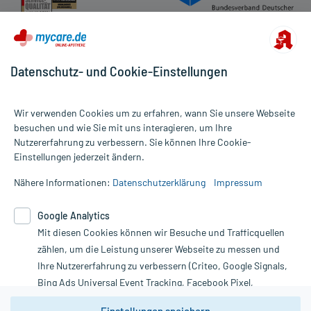
Datenschutz- und Cookie-Einstellungen
Wir verwenden Cookies um zu erfahren, wann Sie unsere Webseite
besuchen und wie Sie mit uns interagieren, um Ihre
Nutzererfahrung zu verbessern. Sie können Ihre Cookie-
Alle Preise gelten inkl. MwSt., ggf. zzgl. Versandkosten
Einstellungen jederzeit ändern.
Informationen auf dieser Website werden ausschließlich für
informative Zwecke zur Verfügung gestellt. Sie ersetzen keinesfalls
Nähere Informationen:
Datenschutzerklärung
Impressum
die Untersuchung und Behandlung durch einen Arzt. Bitte
beachten Sie, dass hierdurch weder Diagnosen gestellt noch
Google Analytics
Therapien eingeleitet werden können. | Diese Webseite benutzt
Mit diesen Cookies können wir Besuche und Trafficquellen
Google Analytics. Lesen Sie bitte dazu die wichtigen Hinweise in
unserer Datenschutzerklärung. Für den Widerruf einer Bestellung
zählen, um die Leistung unserer Webseite zu messen und
nutzen Sie das Formular:
Ihre Nutzererfahrung zu verbessern (Criteo, Google Signals,
Bing Ads Universal Event Tracking, Facebook Pixel,
Vertrag widerrufen
Youtube-Social Plugin).