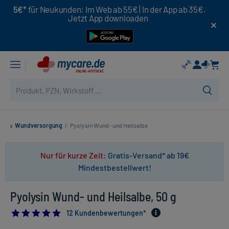
5€*
für Neukunden: Im Web ab 55€ | In der App ab 35€.
Jetzt App downloaden
Wundversorgung
/
Pyolysin Wund- und Heilsalbe
Nur für kurze Zeit:
Gratis-Versand* ab 19€
Mindestbestellwert!
Pyolysin Wund- und Heilsalbe, 50 g
5.0
12 Kundenbewertungen*