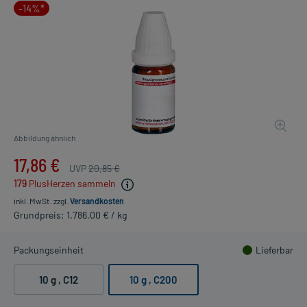
-14%*
Abbildung ähnlich
17,86 €
UVP
20,85 €
179
PlusHerzen sammeln
inkl. MwSt.
zzgl.
Versandkosten
Grundpreis: 1.786,00 € / kg
Packungseinheit
Lieferbar
10 g
, C12
10 g
, C200