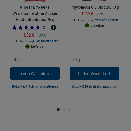
Kinder Em-eukal
Phytolacca C 6 Globuli, 10 g
Wildkirsche ohne Zucker
11,09 €
12,95 €
Hustenbonbons, 75 g
inkl. MwSt.
zzgl.
Versandkosten
Lieferbar
5.0
2
*
1,52 €
1,69 €
inkl. MwSt.
zzgl.
Versandkosten
Lieferbar
In den Warenkorb
In den Warenkorb
Detail- & Pflichtinformationen
Detail- & Pflichtinformationen