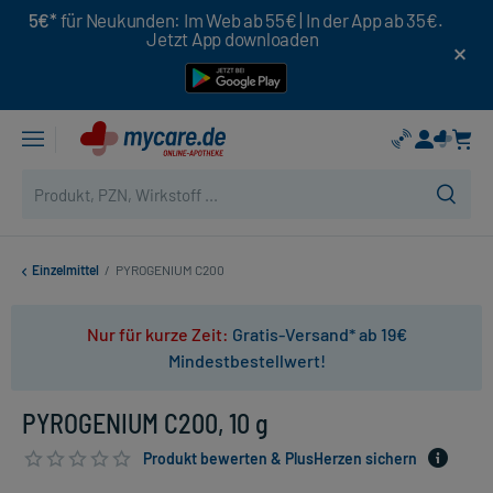
5€*
für Neukunden: Im Web ab 55€ | In der App ab 35€.
Jetzt App downloaden
Einzelmittel
/
PYROGENIUM C200
Nur für kurze Zeit:
Gratis-Versand* ab 19€
Mindestbestellwert!
PYROGENIUM C200, 10 g
Produkt bewerten & PlusHerzen sichern