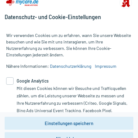
Datenschutz- und Cookie-Einstellungen
Wir verwenden Cookies um zu erfahren, wann Sie unsere Webseite
besuchen und wie Sie mit uns interagieren, um Ihre
Nutzererfahrung zu verbessern. Sie können Ihre Cookie-
Alle Preise gelten inkl. MwSt., ggf. zzgl. Versandkosten
Einstellungen jederzeit ändern.
Informationen auf dieser Website werden ausschließlich für
informative Zwecke zur Verfügung gestellt. Sie ersetzen keinesfalls
Nähere Informationen:
Datenschutzerklärung
Impressum
die Untersuchung und Behandlung durch einen Arzt. Bitte
beachten Sie, dass hierdurch weder Diagnosen gestellt noch
Google Analytics
Therapien eingeleitet werden können. | Diese Webseite benutzt
Mit diesen Cookies können wir Besuche und Trafficquellen
Google Analytics. Lesen Sie bitte dazu die wichtigen Hinweise in
unserer Datenschutzerklärung. Für den Widerruf einer Bestellung
zählen, um die Leistung unserer Webseite zu messen und
nutzen Sie das Formular:
Ihre Nutzererfahrung zu verbessern (Criteo, Google Signals,
Bing Ads Universal Event Tracking, Facebook Pixel,
Vertrag widerrufen
Youtube-Social Plugin).
Einstellungen speichern
Wir weisen darauf hin, dass die
Datenschutzbestimmungen von
Google Analytics
nicht