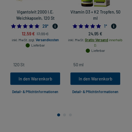
Vigantolvit 2000 I.E.
Vitamin D3 + K2 Tropfen, 50
Weichkapseln, 120 St
ml
4.896551724137931
5.0
29
*
1
*
12,59 €
24,95 €
17,99 €
inkl. MwSt.
zzgl.
Versandkosten
inkl. MwSt.
Gratis-Versand
innerhalb
Lieferbar
D.
Lieferbar
In den Warenkorb
In den Warenkorb
Detail- & Pflichtinformationen
Detail- & Pflichtinformationen