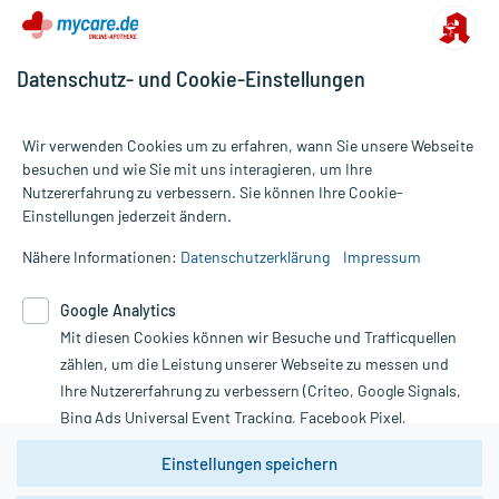
Datenschutz- und Cookie-Einstellungen
Wir verwenden Cookies um zu erfahren, wann Sie unsere Webseite
besuchen und wie Sie mit uns interagieren, um Ihre
Nutzererfahrung zu verbessern. Sie können Ihre Cookie-
Alle Preise gelten inkl. MwSt., ggf. zzgl. Versandkosten
Einstellungen jederzeit ändern.
Informationen auf dieser Website werden ausschließlich für
informative Zwecke zur Verfügung gestellt. Sie ersetzen keinesfalls
Nähere Informationen:
Datenschutzerklärung
Impressum
die Untersuchung und Behandlung durch einen Arzt. Bitte
beachten Sie, dass hierdurch weder Diagnosen gestellt noch
Google Analytics
Therapien eingeleitet werden können. | Diese Webseite benutzt
Mit diesen Cookies können wir Besuche und Trafficquellen
Google Analytics. Lesen Sie bitte dazu die wichtigen Hinweise in
unserer Datenschutzerklärung. Für den Widerruf einer Bestellung
zählen, um die Leistung unserer Webseite zu messen und
nutzen Sie das Formular:
Ihre Nutzererfahrung zu verbessern (Criteo, Google Signals,
Bing Ads Universal Event Tracking, Facebook Pixel,
Vertrag widerrufen
Youtube-Social Plugin).
Einstellungen speichern
Wir weisen darauf hin, dass die