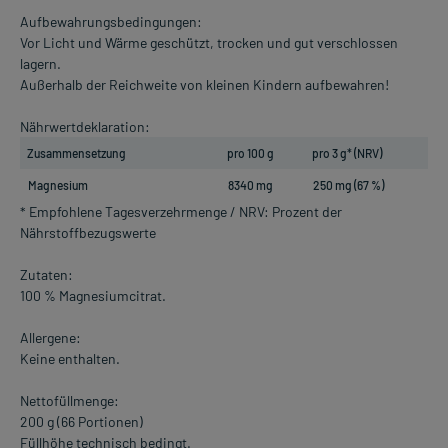
Aufbewahrungsbedingungen:
Vor Licht und Wärme geschützt, trocken und gut verschlossen
lagern.
Außerhalb der Reichweite von kleinen Kindern aufbewahren!
Nährwertdeklaration:
Zusammensetzung
pro 100 g
pro 3 g* (NRV)
Magnesium
8340 mg
250 mg (67 %)
* Empfohlene Tagesverzehrmenge / NRV: Prozent der
Nährstoffbezugswerte
Zutaten:
100 % Magnesiumcitrat.
Allergene:
Keine enthalten.
Nettofüllmenge:
200 g (66 Portionen)
Füllhöhe technisch bedingt.