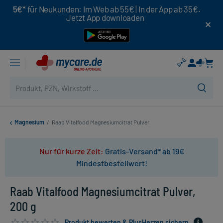
5€*
für Neukunden: Im Web ab 55€ | In der App ab 35€.
Jetzt App downloaden
Magnesium
/
Raab Vitalfood Magnesiumcitrat Pulver
Nur für kurze Zeit:
Gratis-Versand* ab 19€
Mindestbestellwert!
Raab Vitalfood Magnesiumcitrat Pulver,
200 g
Produkt bewerten & PlusHerzen sichern