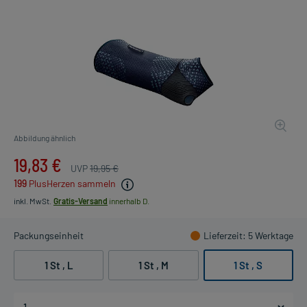
Abbildung ähnlich
19,83 €
UVP
19,95 €
199
PlusHerzen sammeln
inkl. MwSt.
Gratis-Versand
innerhalb D.
Packungseinheit
Lieferzeit
: 5 Werktage
1 St , L
1 St , M
1 St , S