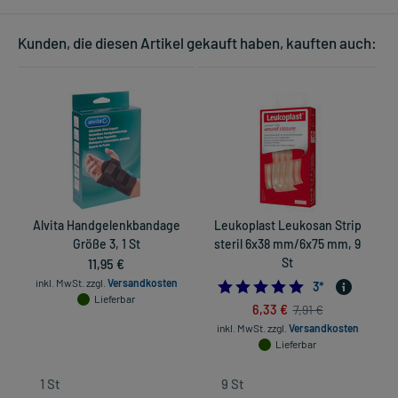
Kunden, die diesen Artikel gekauft haben, kauften auch:
Alvita Handgelenkbandage
Leukoplast Leukosan Strip
Größe 3, 1 St
steril 6x38 mm/6x75 mm, 9
11,95 €
St
inkl. MwSt.
zzgl.
Versandkosten
5.0
3
*
Lieferbar
6,33 €
7,91 €
inkl. MwSt.
zzgl.
Versandkosten
Lieferbar