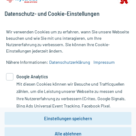
Datenschutz- und Cookie-Einstellungen
Wir verwenden Cookies um zu erfahren, wann Sie unsere Webseite
besuchen und wie Sie mit uns interagieren, um Ihre
Nutzererfahrung zu verbessern. Sie können Ihre Cookie-
Alle Preise gelten inkl. MwSt., ggf. zzgl. Versandkosten
Einstellungen jederzeit ändern.
Informationen auf dieser Website werden ausschließlich für
informative Zwecke zur Verfügung gestellt. Sie ersetzen keinesfalls
Nähere Informationen:
Datenschutzerklärung
Impressum
die Untersuchung und Behandlung durch einen Arzt. Bitte
beachten Sie, dass hierdurch weder Diagnosen gestellt noch
Google Analytics
Therapien eingeleitet werden können. | Diese Webseite benutzt
Mit diesen Cookies können wir Besuche und Trafficquellen
Google Analytics. Lesen Sie bitte dazu die wichtigen Hinweise in
unserer Datenschutzerklärung. Für den Widerruf einer Bestellung
zählen, um die Leistung unserer Webseite zu messen und
nutzen Sie das Formular:
Ihre Nutzererfahrung zu verbessern (Criteo, Google Signals,
Bing Ads Universal Event Tracking, Facebook Pixel,
Vertrag widerrufen
Youtube-Social Plugin).
Einstellungen speichern
Wir weisen darauf hin, dass die
Datenschutzbestimmungen von
Google Analytics
nicht
Alle ablehnen
*Hinweise zu unseren Aktionen und Bewertungen
zwingend den Europäischen Anforderungen gem. EU-