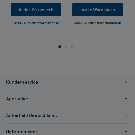
In den Warenkorb
In den Warenkorb
Detail- & Pflichtinformationen
Detail- & Pflichtinformationen
Kundenservice:
Versandkosten
Apotheke:
Zahlungsarten
Ratgeber
Kontakt
Außerhalb Deutschland:
E-Rezept
FAQ
Versandkosten Schweiz
Papierrezept einlösen
Hilfe
Unternehmen: