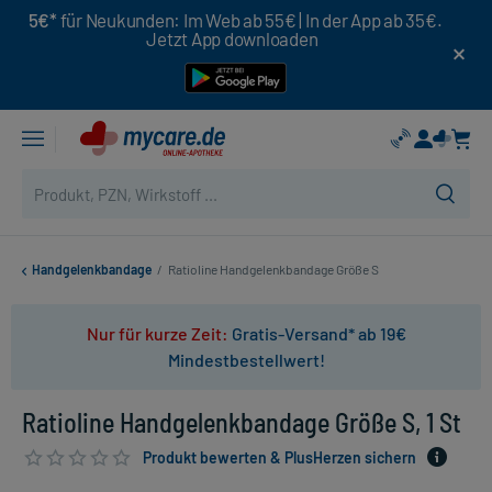
5€*
für Neukunden: Im Web ab 55€ | In der App ab 35€.
Jetzt App downloaden
Handgelenkbandage
/
Ratioline Handgelenkbandage Größe S
Nur für kurze Zeit:
Gratis-Versand* ab 19€
Mindestbestellwert!
Ratioline Handgelenkbandage Größe S, 1 St
Produkt bewerten & PlusHerzen sichern