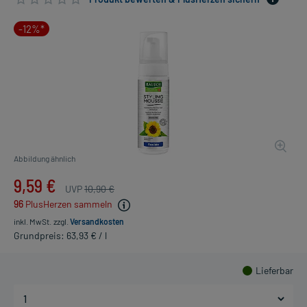
-12%*
Abbildung ähnlich
9,59 €
UVP
10,90 €
96
PlusHerzen sammeln
inkl. MwSt.
zzgl.
Versandkosten
Grundpreis: 63,93 € / l
Lieferbar