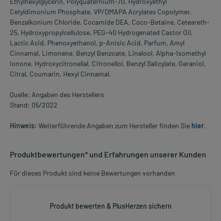
Ethylhexylglycerin, Polyquaternium-70, Hydroxyethyl
Cetyldimonium Phosphate, VP/DMAPA Acrylates Copolymer,
Benzalkonium Chloride, Cocamide DEA, Coco-Betaine, Ceteareth-
25, Hydroxypropylcellulose, PEG-40 Hydrogenated Castor Oil,
Lactic Acid, Phenoxyethanol, p-Anisic Acid, Parfum, Amyl
Cinnamal, Limonene, Benzyl Benzoate, Linalool, Alpha-Isomethyl
Ionone, Hydroxycitronellal, Citronellol, Benzyl Salicylate, Geraniol,
Citral, Coumarin, Hexyl Cinnamal.
Quelle: Angaben des Herstellers
Stand: 05/2022
Hinweis:
Weiterführende Angaben zum Hersteller finden Sie
hier
.
Produktbewertungen* und Erfahrungen unserer Kunden
Für dieses Produkt sind keine Bewertungen vorhanden
Produkt bewerten & PlusHerzen sichern