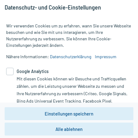
Datenschutz- und Cookie-Einstellungen
Wir verwenden Cookies um zu erfahren, wann Sie unsere Webseite
besuchen und wie Sie mit uns interagieren, um Ihre
Nutzererfahrung zu verbessern. Sie können Ihre Cookie-
Alle Preise gelten inkl. MwSt., ggf. zzgl. Versandkosten
Einstellungen jederzeit ändern.
Informationen auf dieser Website werden ausschließlich für
informative Zwecke zur Verfügung gestellt. Sie ersetzen keinesfalls
Nähere Informationen:
Datenschutzerklärung
Impressum
die Untersuchung und Behandlung durch einen Arzt. Bitte
beachten Sie, dass hierdurch weder Diagnosen gestellt noch
Google Analytics
Therapien eingeleitet werden können. | Diese Webseite benutzt
Mit diesen Cookies können wir Besuche und Trafficquellen
Google Analytics. Lesen Sie bitte dazu die wichtigen Hinweise in
unserer Datenschutzerklärung. Für den Widerruf einer Bestellung
zählen, um die Leistung unserer Webseite zu messen und
nutzen Sie das Formular:
Ihre Nutzererfahrung zu verbessern (Criteo, Google Signals,
Bing Ads Universal Event Tracking, Facebook Pixel,
Vertrag widerrufen
Youtube-Social Plugin).
Einstellungen speichern
Wir weisen darauf hin, dass die
Datenschutzbestimmungen von
Google Analytics
nicht
Alle ablehnen
*Hinweise zu unseren Aktionen und Bewertungen
zwingend den Europäischen Anforderungen gem. EU-
DSGVO genügen und ein Datentransfer in Drittstaaten bzw.