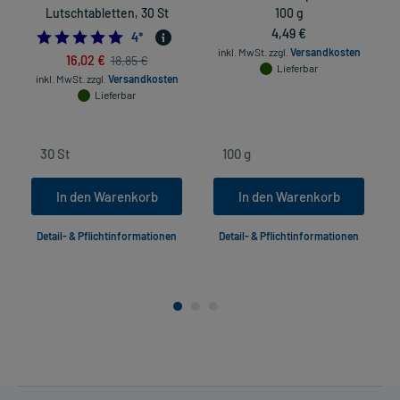
Lutschtabletten, 30 St
100 g
4,49 €
4.75
4
*
inkl. MwSt.
zzgl.
Versandkosten
16,02 €
18,85 €
Lieferbar
inkl. MwSt.
zzgl.
Versandkosten
Lieferbar
In den Warenkorb
In den Warenkorb
Detail- & Pflichtinformationen
Detail- & Pflichtinformationen