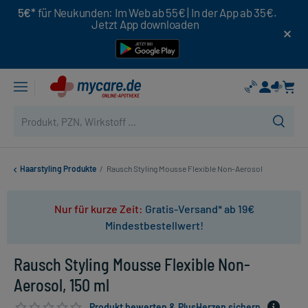
5€*
für Neukunden: Im Web ab 55€ | In der App ab 35€.
Jetzt App downloaden
Haarstyling Produkte
/
Rausch Styling Mousse Flexible Non-Aerosol
Nur für kurze Zeit:
Gratis-Versand* ab 19€
Mindestbestellwert!
Rausch Styling Mousse Flexible Non-
Aerosol, 150 ml
Produkt bewerten & PlusHerzen sichern