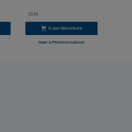
In den Warenkorb
Detail- & Pflichtinformationen
Deta