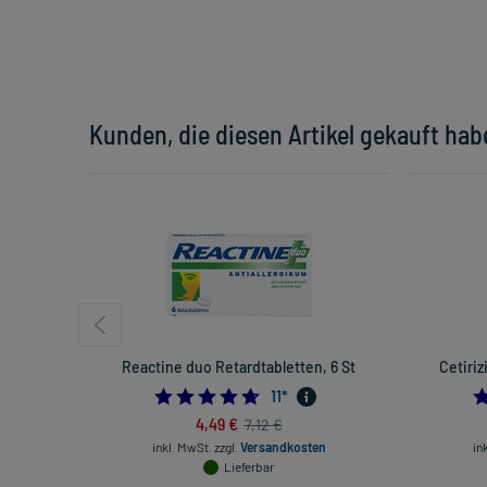
Kunden, die diesen Artikel gekauft hab
Reactine duo Retardtabletten, 6 St
Cetiriz
4.636363636363637
11
*
4,49 €
7,12 €
inkl. MwSt.
zzgl.
Versandkosten
in
Lieferbar