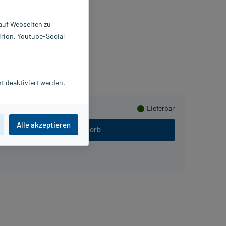
 St
2152240
 auf Webseiten zu
envue Germany GmbH (OTC)
irion, Youtube-Social
Beipackzettel als PDF
sHerzen sammeln
t deaktiviert werden.
Lieferbar
Alle akzeptieren
In den Warenkorb