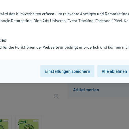
Inhalt:
21
PZN:
0
 wird das Klickverhalten erfasst, um relevante Anzeigen und Remarketing
Hersteller:
K
Google Retargeting, Bing Ads Universal Event Tracking, Facebook Pixel, Ka
Information:
8,99 €
UVP
13,99 €
90
Plu
kies
d für die Funktionen der Webseite unbedingt erforderlich und können nich
inkl. MwSt.
zzgl.
Versandkosten
Einstellungen speichern
Alle ablehnen