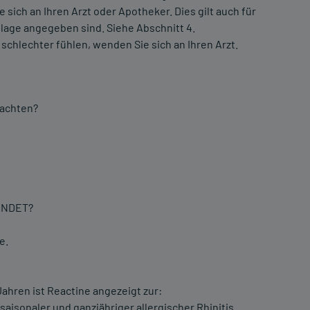
ch an Ihren Arzt oder Apotheker. Dies gilt auch für
lage angegeben sind. Siehe Abschnitt 4.
schlechter fühlen, wenden Sie sich an Ihren Arzt.
eachten?
ENDET?
e.
ahren ist Reactine angezeigt zur:
sonaler und ganzjähriger allergischer Rhinitis.