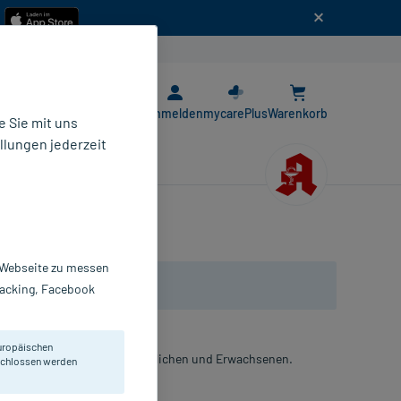
n
E-Rezept App
Anmelden
mycarePlus
Warenkorb
 Sie mit uns
llungen jederzeit
r Webseite zu messen
Tracking, Facebook
uropäischen
 Kindern ab 6 Jahren, Jugendlichen und Erwachsenen.
eschlossen werden
lmtabletten