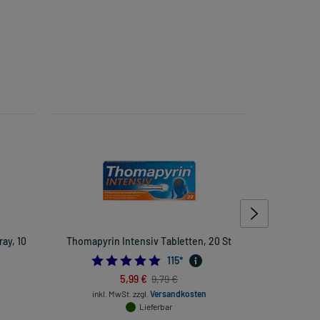
ay, 10
Thomapyrin Intensiv Tabletten, 20 St
Galacordi
4.913043478260869
115
*
5,99 €
9,79 €
inkl. MwSt.
zzgl.
Versandkosten
inkl. Mw
Lieferbar