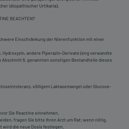
er idiopathischer Urtikaria).
CTINE BEACHTEN?
chwere Einschränkung der Nierenfunktion mit einer
d, Hydroxyzin, andere Piperazin-Derivate (eng verwandte
in Abschnitt 6. genannten sonstigen Bestandteile dieses
ctoseintoleranz, völligem Laktasemangel oder Glucose-
bevor Sie Reactine einnehmen.
iden, fragen Sie bitte Ihren Arzt um Rat; wenn nötig,
t wird die neue Dosis festlegen.