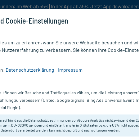
unden: Im Web ab 55€ | In der App ab 35€. Jetzt App downloade
d Cookie-Einstellungen
es um zu erfahren, wann Sie unsere Webseite besuchen und wie
e Nutzererfahrung zu verbessern. Sie können Ihre Cookie-Einste
nlösen
Rezeptur
Aktion %
en:
Datenschutzerklärung
Impressum
eactine Allergietabletten
s können wir Besuche und Trafficquellen zählen, um die Leistung unsere
Nur für kurze Zeit:
Gratis-Versand* ab 19€ Mindestbestellwert!
fahrung zu verbessern (Criteo, Google Signals, Bing Ads Universal Event 
ial Plugin).
 St
arauf hin, dass die Datenschutzbestimmungen von
Google Analytics
nicht zwingend den E
Antiallergikum zur Anwendung bei
n gem. EU-DSGVO genügen und ein Datentransfer in Drittstaaten bzw. die USA nicht ausg
 Daten dort verarbeitet werden, kann nicht geprüft und nachvollzogen werden.
Darreichung:
Fi