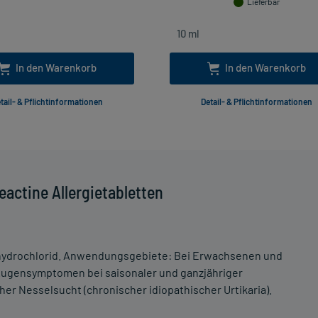
Lieferbar
In den Warenkorb
In den Warenkorb
tail- & Pflichtinformationen
Detail- & Pflichtinformationen
actine Allergietabletten
ndihydrochlorid. Anwendungsgebiete: Bei Erwachsenen und
Augensymptomen bei saisonaler und ganzjähriger
her Nesselsucht (chronischer idiopathischer Urtikaria).