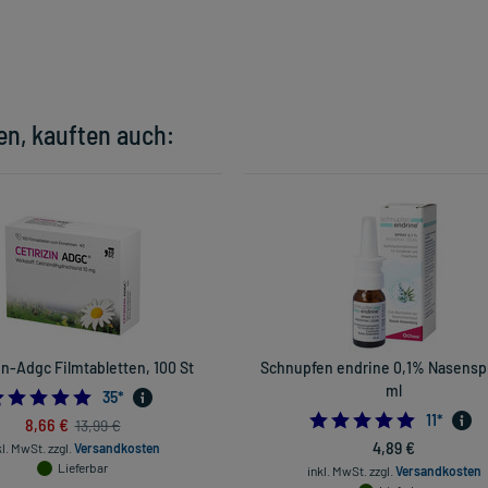
en, kauften auch:
in-Adgc Filmtabletten, 100 St
Schnupfen endrine 0,1% Nasenspr
ml
4.771428571428571
35
*
5.0
11
*
8,66 €
13,99 €
4,89 €
kl. MwSt.
zzgl.
Versandkosten
Lieferbar
inkl. MwSt.
zzgl.
Versandkosten