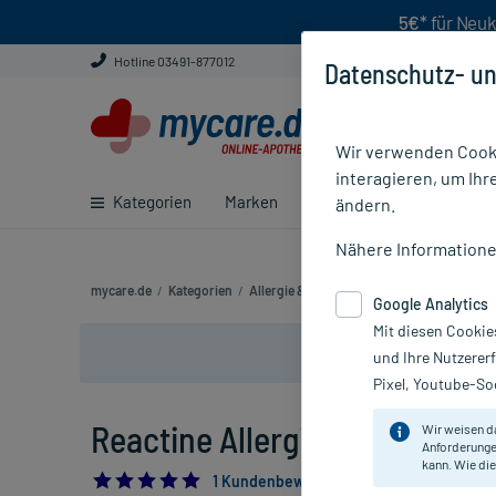
5€*
für Neuk
Hotline 03491-877012
Datenschutz- un
Wir verwenden Cooki
interagieren, um Ihr
Kategorien
Marken
Ratgeber
E-Rezept ei
ändern.
Nähere Information
mycare.de
/
Kategorien
/
Allergie & Heuschnupfen
/
Atemwege
/
R
Google Analytics
Mit diesen Cookie
und Ihre Nutzerer
Pixel, Youtube-Soc
Reactine Allergietabletten, 21
Wir weisen d
Anforderunge
kann. Wie die
5.0
1 Kundenbewertung*