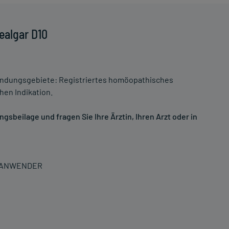
ealgar D10
dungsgebiete: Registriertes homöopathisches
hen Indikation.
sbeilage und fragen Sie Ihre Ärztin, Ihren Arzt oder in
N ANWENDER