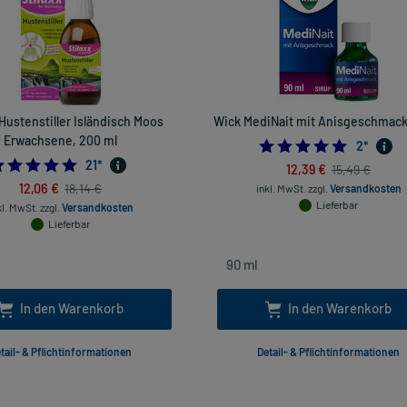
 Hustenstiller Isländisch Moos
Wick MediNait mit Anisgeschmack
Erwachsene, 200 ml
5.0
2
*
5.0
21
*
12,39 €
15,49 €
12,06 €
18,14 €
inkl. MwSt.
zzgl.
Versandkosten
Lieferbar
kl. MwSt.
zzgl.
Versandkosten
Lieferbar
In den Warenkorb
In den Warenkorb
tail- & Pflichtinformationen
Detail- & Pflichtinformationen