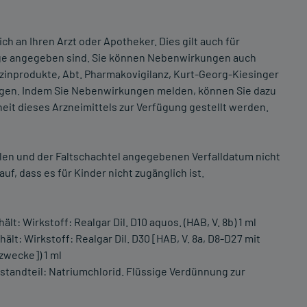
an Ihren Arzt oder Apotheker. Dies gilt auch für
age angegeben sind. Sie können Nebenwirkungen auch
izinprodukte, Abt. Pharmakovigilanz, Kurt-Georg-Kiesinger
igen. Indem Sie Nebenwirkungen melden, können Sie dazu
eit dieses Arzneimittels zur Verfügung gestellt werden.
len und der Faltschachtel angegebenen Verfalldatum nicht
f, dass es für Kinder nicht zugänglich ist.
t: Wirkstoff: Realgar Dil. D10 aquos. (HAB, V. 8b) 1 ml
lt: Wirkstoff: Realgar Dil. D30 [HAB, V. 8a, D8-D27 mit
zwecke]) 1 ml
standteil: Natriumchlorid. Flüssige Verdünnung zur