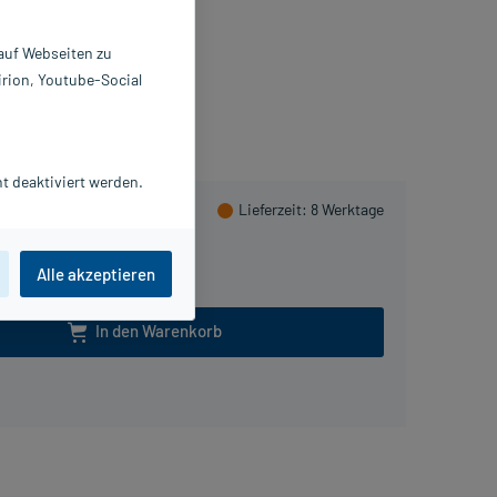
1 ml
8437280
 auf Webseiten zu
ELEDA AG
irion, Youtube-Social
lusHerzen sammeln
t deaktiviert werden.
Lieferzeit
: 8 Werktage
Alle akzeptieren
In den Warenkorb