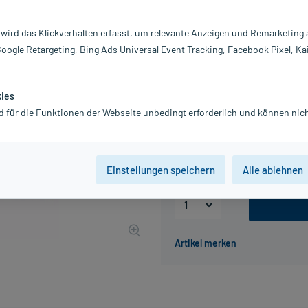
Inhalt:
8X
PZN:
0
 wird das Klickverhalten erfasst, um relevante Anzeigen und Remarketing
Hersteller:
W
Google Retargeting, Bing Ads Universal Event Tracking, Facebook Pixel, Ka
31,42 €
UVP
36,68 €
315
P
inkl. MwSt.
Gratis-Versand
innerhalb D.
kies
d für die Funktionen der Webseite unbedingt erforderlich und können nich
Packungseinheit
8 ml
, D10
8 ml
, D30
Einstellungen speichern
Alle ablehnen