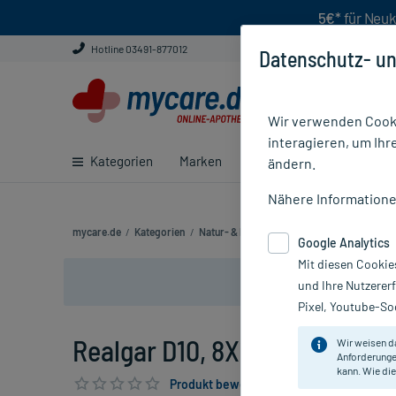
5€*
für Neuk
Hotline 03491-877012
Datenschutz- un
Wir verwenden Cooki
interagieren, um Ihr
Kategorien
Marken
Ratgeber
E-Rezept ei
ändern.
Nähere Information
mycare.de
/
Kategorien
/
Natur- & Pflanzenheilkunde
/
Anthroposo
Google Analytics
Mit diesen Cookie
und Ihre Nutzerer
Pixel, Youtube-Soc
Realgar D10, 8X1 ml
Wir weisen d
Anforderunge
kann. Wie die
Produkt bewerten & PlusHerzen sichern