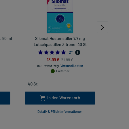
, 90 ml
Silomat Hustenstiller 7,7 mg
Stilaxx Hus
Lutschpastillen Zitrone, 40 St
5.0
2
*
13,99 €
21,99 €
inkl. MwSt.
zzgl.
Versandkosten
inkl
Lieferbar
In den Warenkorb
Detail- & Pflichtinformationen
Deta