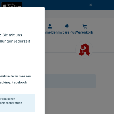
n
E-Rezept App
Anmelden
mycarePlus
Warenkorb
 Sie mit uns
llungen jederzeit
r Webseite zu messen
Tracking, Facebook
uropäischen
eschlossen werden
mpullen