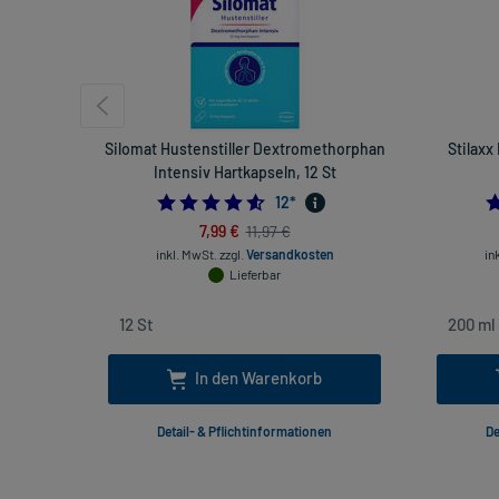
Silomat Hustenstiller Dextromethorphan
Stilaxx
Intensiv Hartkapseln, 12 St
4.583333333333333
12
*
7,99 €
11,97 €
inkl. MwSt.
zzgl.
Versandkosten
in
Lieferbar
In den Warenkorb
Detail- & Pflichtinformationen
De