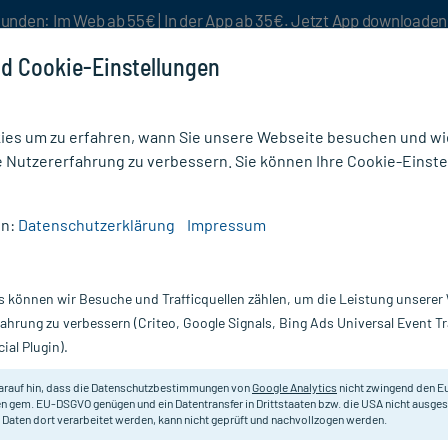
unden: Im Web ab 55€ | In der App ab 35€. Jetzt App downloade
d Cookie-Einstellungen
es um zu erfahren, wann Sie unsere Webseite besuchen und wie
e Nutzererfahrung zu verbessern. Sie können Ihre Cookie-Einste
nlösen
Rezeptur
Aktion %
en:
Datenschutzerklärung
Impressum
phie
/
Realgar D10
s können wir Besuche und Trafficquellen zählen, um die Leistung unsere
Nur für kurze Zeit:
Gratis-Versand* ab 19€ Mindestbestellwert!
fahrung zu verbessern (Criteo, Google Signals, Bing Ads Universal Event 
ial Plugin).
arauf hin, dass die Datenschutzbestimmungen von
Google Analytics
nicht zwingend den E
Homöopathisches Arzneimittel.
n gem. EU-DSGVO genügen und ein Datentransfer in Drittstaaten bzw. die USA nicht ausg
 Daten dort verarbeitet werden, kann nicht geprüft und nachvollzogen werden.
Darreichung:
A