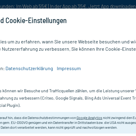
unden: Im Web ab 55€ | In der App ab 35€. Jetzt App downloade
d Cookie-Einstellungen
es um zu erfahren, wann Sie unsere Webseite besuchen und wie
e Nutzererfahrung zu verbessern. Sie können Ihre Cookie-Einste
nlösen
Rezeptur
Aktion %
en:
Datenschutzerklärung
Impressum
er
/
Refigura Sticks
s können wir Besuche und Trafficquellen zählen, um die Leistung unsere
Nur für kurze Zeit:
Gratis-Versand* ab 19€ Mindestbestellwert!
fahrung zu verbessern (Criteo, Google Signals, Bing Ads Universal Event 
ial Plugin).
arauf hin, dass die Datenschutzbestimmungen von
Google Analytics
nicht zwingend den E
Nahrungsergänzungsmittel mit Glu
n gem. EU-DSGVO genügen und ein Datentransfer in Drittstaaten bzw. die USA nicht ausg
 Daten dort verarbeitet werden, kann nicht geprüft und nachvollzogen werden.
Darreichung:
Be