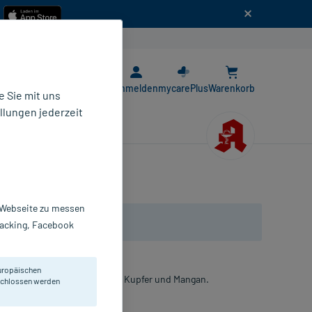
n
E-Rezept App
Anmelden
mycarePlus
Warenkorb
 Sie mit uns
llungen jederzeit
r Webseite zu messen
Tracking, Facebook
uropäischen
comannan, Chitosan, Biotin, Kupfer und Mangan.
eschlossen werden
utel