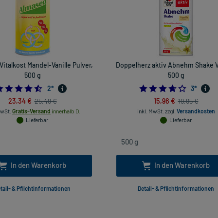
italkost Mandel-Vanille Pulver,
Doppelherz aktiv Abnehm Shake Va
500 g
500 g
4.5
3.666666
2
*
3
*
23,34 €
15,96 €
25,49 €
19,95 €
MwSt.
Gratis-Versand
innerhalb D.
inkl. MwSt.
zzgl.
Versandkosten
Lieferbar
Lieferbar
In den Warenkorb
In den Warenkorb
tail- & Pflichtinformationen
Detail- & Pflichtinformationen