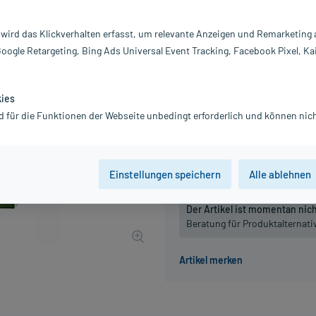
Inhalt:
90
PZN:
13
 wird das Klickverhalten erfasst, um relevante Anzeigen und Remarketing
Hersteller:
He
Google Retargeting, Bing Ads Universal Event Tracking, Facebook Pixel, Ka
80,99 €
UVP
89,99 €
810
inkl. MwSt.
Gratis-Versand
innerhalb D.
kies
d für die Funktionen der Webseite unbedingt erforderlich und können nich
Packungseinheit
15 St
30 St
Einstellungen speichern
Alle ablehnen
Der Artikel ist momentan nicht
Beratung für Produktalternat