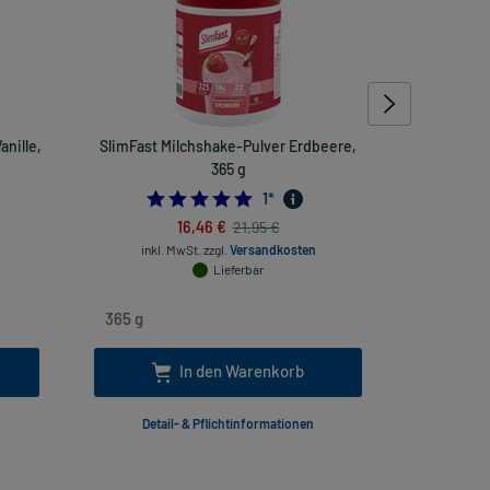
nille,
SlimFast Milchshake-Pulver Erdbeere,
SlimFast Mi
365 g
6666666665
5.0
1
*
16,46 €
21,95 €
inkl
inkl. MwSt.
zzgl.
Versandkosten
Lieferbar
In den Warenkorb
Detail- & Pflichtinformationen
Deta