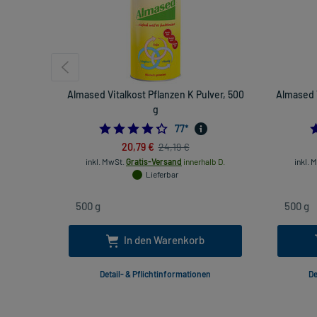
Almased Vitalkost Pflanzen K Pulver, 500
Almased V
g
4.324675324675325
77
*
20,79 €
24,19 €
inkl. MwSt.
Gratis-Versand
innerhalb D.
inkl. 
Lieferbar
In den Warenkorb
Detail- & Pflichtinformationen
De