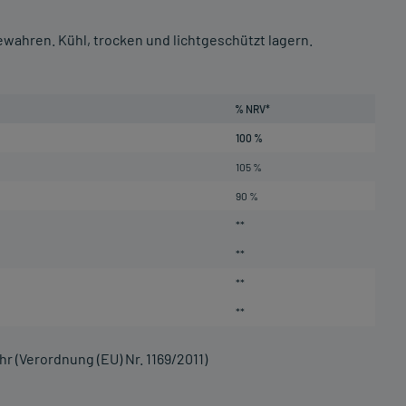
wahren. Kühl, trocken und lichtgeschützt lagern.
% NRV*
100 %
105 %
90 %
**
**
**
**
r (Verordnung (EU) Nr. 1169/2011)