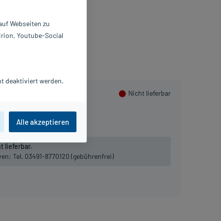
 St
513250
 auf Webseiten zu
ilpflanzenwohl GmbH
irion, Youtube-Social
PlusHerzen sammeln
t deaktiviert werden.
Nicht lieferbar
90 St
Alle akzeptieren
 lieferbar.
iven:
Tel. 03491-8770120 (gebührenfrei)