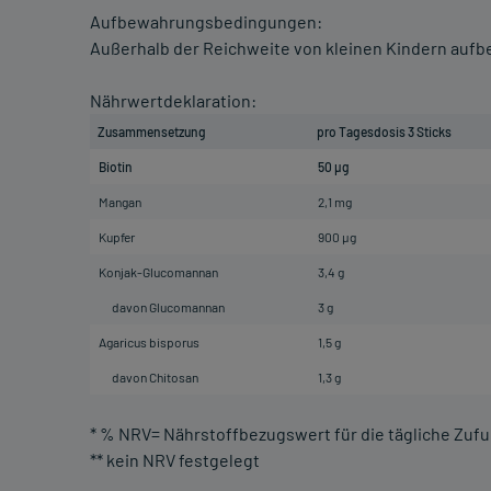
Aufbewahrungsbedingungen:
Außerhalb der Reichweite von kleinen Kindern aufbe
Nährwertdeklaration:
Zusammensetzung
pro Tagesdosis 3 Sticks
Biotin
50 µg
Mangan
2,1 mg
Kupfer
900 µg
Konjak-Glucomannan
3,4 g
davon Glucomannan
3 g
Agaricus bisporus
1,5 g
davon Chitosan
1,3 g
* % NRV= Nährstoffbezugswert für die tägliche Zufuh
** kein NRV festgelegt