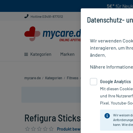
5€*
für Neuk
Hotline 03491-877012
Datenschutz- un
Wir verwenden Cooki
interagieren, um Ihr
Kategorien
Marken
Ratgeber
E-Rezept ei
ändern.
Nähere Information
mycare.de
/
Kategorien
/
Fitness
/
Abnehmen & Diät
/
Appetitzügl
Google Analytics
Mit diesen Cookie
und Ihre Nutzerer
Pixel, Youtube-Soc
Refigura Sticks, 90 St
Wir weisen d
Anforderunge
kann. Wie die
Produkt bewerten & PlusHerzen sichern