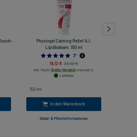
 Dusch-
Physiogel Calming Relief A.I.
Mucofalk 
Lipidbalsam, 150 ml
5.0
3
*
19,12 €
23,90 €
inkl
inkl. MwSt.
Gratis-Versand
innerhalb D.
Lieferbar
In den Warenkorb
Detail- & Pflichtinformationen
Deta