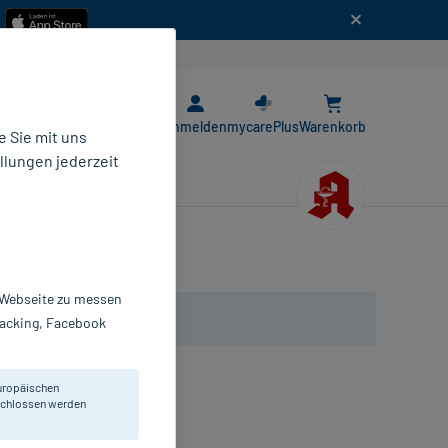
n
E-Rezept App
Anmelden
mycarePlus
Warenkorb
 Sie mit uns
llungen jederzeit
r Webseite zu messen
Tracking, Facebook
uropäischen
eschlossen werden
ropfen zum Einnehmen