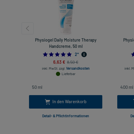
Physiogel Daily Moisture Therapy
Physi
Handcreme, 50 ml
5.0
2
*
6,63 €
8,50 €
inkl. MwSt.
zzgl.
Versandkosten
inkl. 
Lieferbar
In den Warenkorb
Detail- & Pflichtinformationen
De