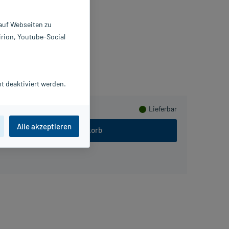
 ml
2642665
 auf Webseiten zu
EGENAPLEX GmbH
irion, Youtube-Social
mmeln
t deaktiviert werden.
Lieferbar
Alle akzeptieren
In den Warenkorb