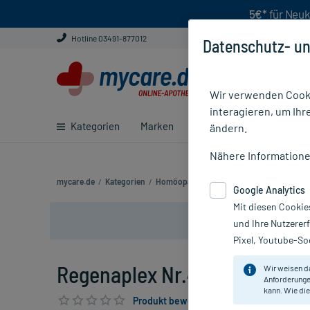
5€*
für Neuk
Hotline 03491-877012
Datenschutz- un
Wir verwenden Cooki
interagieren, um Ihr
Kategorien
Marken
Ratgeber
E-Rezept ei
ändern.
Nähere Information
mycare.de
/
Kategorien
/
Homöopathie
/
Regenaplex Nr.45 A Tropfe
Google Analytics
Mit diesen Cookie
und Ihre Nutzerer
Pixel, Youtube-Soc
Regenaplex Nr.45 A Tropfen, 
Wir weisen d
Anforderunge
kann. Wie die
Produkt bewerten & PlusHerzen sichern