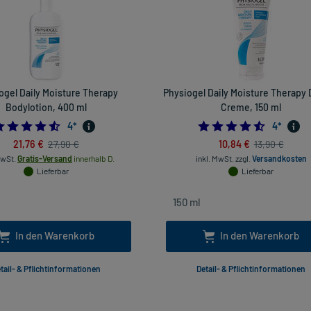
ogel Daily Moisture Therapy
Physiogel Daily Moisture Therapy
Bodylotion, 400 ml
Creme, 150 ml
4.5
4.5
4
*
4
*
21,76 €
10,84 €
27,90 €
13,90 €
MwSt.
Gratis-Versand
innerhalb D.
inkl. MwSt.
zzgl.
Versandkosten
Lieferbar
Lieferbar
In den Warenkorb
In den Warenkorb
tail- & Pflichtinformationen
Detail- & Pflichtinformationen