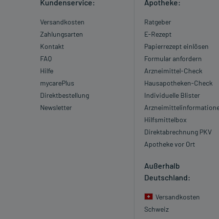
Kundenservice:
Apotheke:
Versandkosten
Ratgeber
Zahlungsarten
E-Rezept
Kontakt
Papierrezept einlösen
FAQ
Formular anfordern
Hilfe
Arzneimittel-Check
mycarePlus
Hausapotheken-Check
Direktbestellung
Individuelle Blister
Newsletter
Arzneimittelinformation
Hilfsmittelbox
Direktabrechnung PKV
Apotheke vor Ort
Außerhalb
Deutschland:
Versandkosten
Schweiz