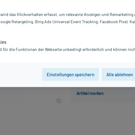
Inhalt:
15
PZN:
0
 wird das Klickverhalten erfasst, um relevante Anzeigen und Remarketing
Hersteller:
R
Google Retargeting, Bing Ads Universal Event Tracking, Facebook Pixel, Ka
12,07 €
121
PlusHerzen sa
inkl. MwSt.
zzgl.
Versandkosten
kies
Grundpreis: 804,67 € / l
d für die Funktionen der Webseite unbedingt erforderlich und können nich
Einstellungen speichern
Alle ablehnen