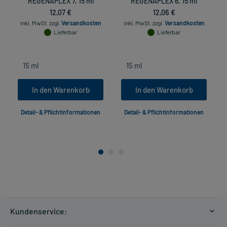
REGENAPLEX 7, 15 ml
REGENAPLEX 6, 15 ml
R
12,07 €
12,06 €
inkl. MwSt.
zzgl.
Versandkosten
inkl. MwSt.
zzgl.
Versandkosten
Lieferbar
Lieferbar
In den Warenkorb
In den Warenkorb
Detail- & Pflichtinformationen
Detail- & Pflichtinformationen
Kundenservice: