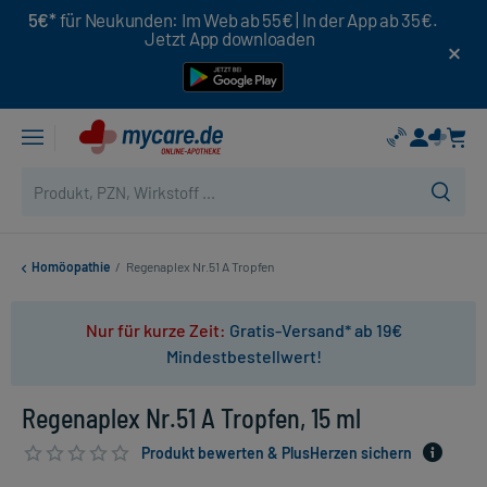
5€*
für Neukunden: Im Web ab 55€ | In der App ab 35€.
Jetzt App downloaden
Homöopathie
/
Regenaplex Nr.51 A Tropfen
Nur für kurze Zeit:
Gratis-Versand* ab 19€
Mindestbestellwert!
Regenaplex Nr.51 A Tropfen, 15 ml
Produkt bewerten & PlusHerzen sichern