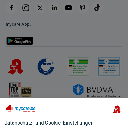
Datenschutz
Cookie-Einstellungen
mycare App:
Rückgabe/Widerruf
Barrierefreiheitserklärung
Datenschutz- und Cookie-Einstellungen