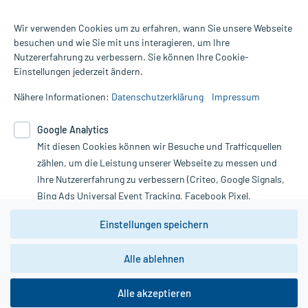
Wir verwenden Cookies um zu erfahren, wann Sie unsere Webseite
besuchen und wie Sie mit uns interagieren, um Ihre
Nutzererfahrung zu verbessern. Sie können Ihre Cookie-
Alle Preise gelten inkl. MwSt., ggf. zzgl. Versandkosten
Einstellungen jederzeit ändern.
Informationen auf dieser Website werden ausschließlich für
informative Zwecke zur Verfügung gestellt. Sie ersetzen keinesfalls
Nähere Informationen:
Datenschutzerklärung
Impressum
die Untersuchung und Behandlung durch einen Arzt. Bitte
beachten Sie, dass hierdurch weder Diagnosen gestellt noch
Google Analytics
Therapien eingeleitet werden können. | Diese Webseite benutzt
Mit diesen Cookies können wir Besuche und Trafficquellen
Google Analytics. Lesen Sie bitte dazu die wichtigen Hinweise in
unserer Datenschutzerklärung. Für den Widerruf einer Bestellung
zählen, um die Leistung unserer Webseite zu messen und
nutzen Sie das Formular:
Ihre Nutzererfahrung zu verbessern (Criteo, Google Signals,
Bing Ads Universal Event Tracking, Facebook Pixel,
Vertrag widerrufen
Youtube-Social Plugin).
Einstellungen speichern
Wir weisen darauf hin, dass die
Datenschutzbestimmungen von
Google Analytics
nicht
Alle ablehnen
*Hinweise zu unseren Aktionen und Bewertungen
zwingend den Europäischen Anforderungen gem. EU-
DSGVO genügen und ein Datentransfer in Drittstaaten bzw.
die USA nicht ausgeschlossen werden kann. Wie die
Alle akzeptieren
Daten dort verarbeitet werden, kann nicht geprüft und
nachvollzogen werden.
copyright @ 2026 Roland Helle e.K. - Versandapotheke - Alle Rechte vorbehalten