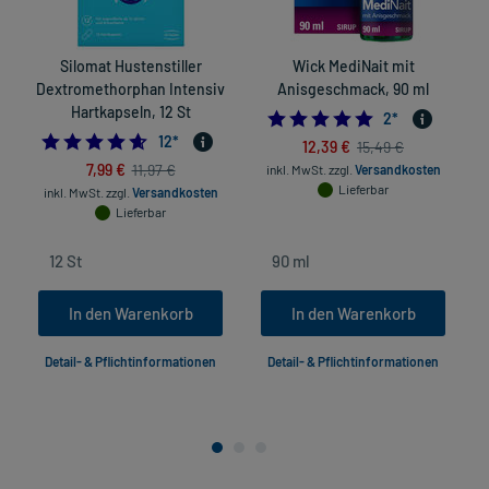
Silomat Hustenstiller
Wick MediNait mit
Dextromethorphan Intensiv
Anisgeschmack, 90 ml
Hartkapseln, 12 St
5.0
2
*
4.583333333333333
12
*
12,39 €
15,49 €
7,99 €
11,97 €
inkl. MwSt.
zzgl.
Versandkosten
Lieferbar
inkl. MwSt.
zzgl.
Versandkosten
Lieferbar
In den Warenkorb
In den Warenkorb
Detail- & Pflichtinformationen
Detail- & Pflichtinformationen