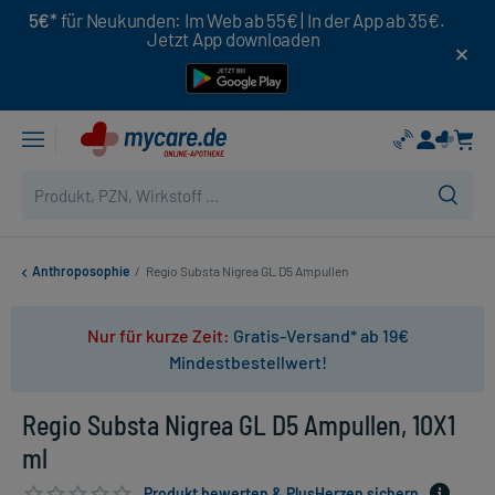
5€*
für Neukunden: Im Web ab 55€ | In der App ab 35€.
Jetzt App downloaden
Anthroposophie
/
Regio Substa Nigrea GL D5 Ampullen
Nur für kurze Zeit:
Gratis-Versand* ab 19€
Mindestbestellwert!
Regio Substa Nigrea GL D5 Ampullen, 10X1
ml
Produkt bewerten & PlusHerzen sichern