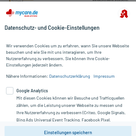
Datenschutz- und Cookie-Einstellungen
Wir verwenden Cookies um zu erfahren, wann Sie unsere Webseite
besuchen und wie Sie mit uns interagieren, um Ihre
Nutzererfahrung zu verbessern. Sie können Ihre Cookie-
Alle Preise gelten inkl. MwSt., ggf. zzgl. Versandkosten
Einstellungen jederzeit ändern.
Informationen auf dieser Website werden ausschließlich für
informative Zwecke zur Verfügung gestellt. Sie ersetzen keinesfalls
Nähere Informationen:
Datenschutzerklärung
Impressum
die Untersuchung und Behandlung durch einen Arzt. Bitte
beachten Sie, dass hierdurch weder Diagnosen gestellt noch
Google Analytics
Therapien eingeleitet werden können. | Diese Webseite benutzt
Mit diesen Cookies können wir Besuche und Trafficquellen
Google Analytics. Lesen Sie bitte dazu die wichtigen Hinweise in
unserer Datenschutzerklärung. Für den Widerruf einer Bestellung
zählen, um die Leistung unserer Webseite zu messen und
nutzen Sie das Formular:
Ihre Nutzererfahrung zu verbessern (Criteo, Google Signals,
Bing Ads Universal Event Tracking, Facebook Pixel,
Vertrag widerrufen
Youtube-Social Plugin).
Einstellungen speichern