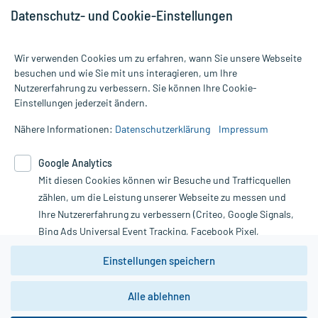
Datenschutz- und Cookie-Einstellungen
Wir verwenden Cookies um zu erfahren, wann Sie unsere Webseite
besuchen und wie Sie mit uns interagieren, um Ihre
Nutzererfahrung zu verbessern. Sie können Ihre Cookie-
Alle Preise gelten inkl. MwSt., ggf. zzgl. Versandkosten
Einstellungen jederzeit ändern.
Informationen auf dieser Website werden ausschließlich für
informative Zwecke zur Verfügung gestellt. Sie ersetzen keinesfalls
Nähere Informationen:
Datenschutzerklärung
Impressum
die Untersuchung und Behandlung durch einen Arzt. Bitte
beachten Sie, dass hierdurch weder Diagnosen gestellt noch
Google Analytics
Therapien eingeleitet werden können. | Diese Webseite benutzt
Mit diesen Cookies können wir Besuche und Trafficquellen
Google Analytics. Lesen Sie bitte dazu die wichtigen Hinweise in
unserer Datenschutzerklärung. Für den Widerruf einer Bestellung
zählen, um die Leistung unserer Webseite zu messen und
nutzen Sie das Formular:
Ihre Nutzererfahrung zu verbessern (Criteo, Google Signals,
Bing Ads Universal Event Tracking, Facebook Pixel,
Vertrag widerrufen
Youtube-Social Plugin).
Einstellungen speichern
Wir weisen darauf hin, dass die
Datenschutzbestimmungen von
Google Analytics
nicht
Alle ablehnen
*Hinweise zu unseren Aktionen und Bewertungen
zwingend den Europäischen Anforderungen gem. EU-
DSGVO genügen und ein Datentransfer in Drittstaaten bzw.