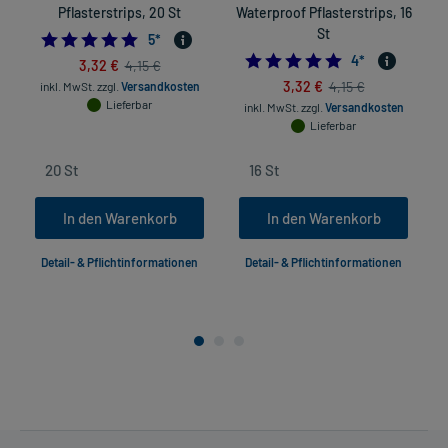
Pflasterstrips, 20 St
Waterproof Pflasterstrips, 16
St
5.0
5
*
5.0
4
*
3,32 €
4,15 €
3,32 €
4,15 €
inkl. MwSt.
zzgl.
Versandkosten
Lieferbar
inkl. MwSt.
zzgl.
Versandkosten
Lieferbar
In den Warenkorb
In den Warenkorb
Detail- & Pflichtinformationen
Detail- & Pflichtinformationen