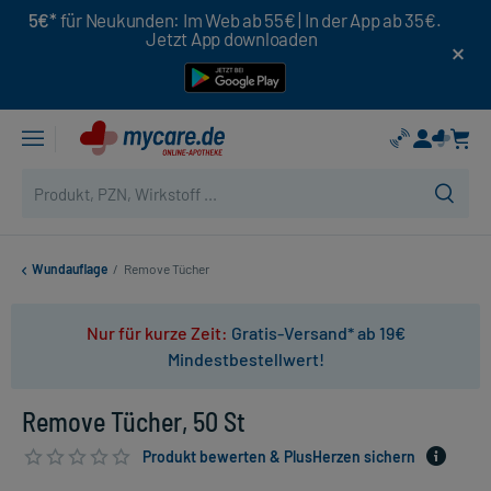
5€*
für Neukunden: Im Web ab 55€ | In der App ab 35€.
Jetzt App downloaden
Wundauflage
/
Remove Tücher
Nur für kurze Zeit:
Gratis-Versand* ab 19€
Mindestbestellwert!
Remove Tücher, 50 St
Produkt bewerten & PlusHerzen sichern