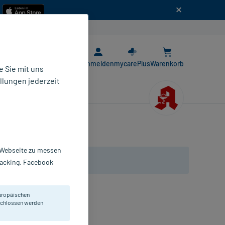
n
E-Rezept App
Anmelden
mycarePlus
Warenkorb
 Sie mit uns
llungen jederzeit
r Webseite zu messen
Tracking, Facebook
uropäischen
eschlossen werden
bletten