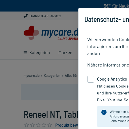
5€*
für Neuk
Hotline 03491-877012
Datenschutz- un
Wir verwenden Cooki
interagieren, um Ihr
Kategorien
Marken
Ratgeber
E-Rezept ei
ändern.
Nähere Information
mycare.de
/
Kategorien
/
Alles für die Frau
/
Blasenentzündung
/
R
Google Analytics
Mit diesen Cookie
und Ihre Nutzerer
Pixel, Youtube-Soc
Reneel NT, Tabletten, 50 St
Wir weisen d
Anforderunge
kann. Wie die
Produkt bewerten & PlusHerzen sichern