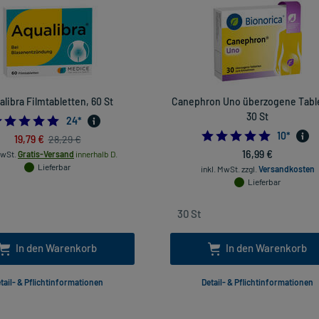
libra Filmtabletten, 60 St
Canephron Uno überzogene Table
30 St
5.0
24
*
4.9
10
*
19,79 €
28,29 €
16,99 €
MwSt.
Gratis-Versand
innerhalb D.
Lieferbar
inkl. MwSt.
zzgl.
Versandkosten
Lieferbar
In den Warenkorb
In den Warenkorb
tail- & Pflichtinformationen
Detail- & Pflichtinformationen