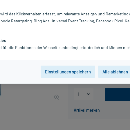
Inhalt:
50
PZN:
0
 wird das Klickverhalten erfasst, um relevante Anzeigen und Remarketing
Hersteller:
Bi
Google Retargeting, Bing Ads Universal Event Tracking, Facebook Pixel, Ka
Information:
10,76 €
UVP
13,85 €
108
P
kies
d für die Funktionen der Webseite unbedingt erforderlich und können nich
inkl. MwSt.
zzgl.
Versandkosten
Packungseinheit
Einstellungen speichern
Alle ablehnen
50 St
250 St