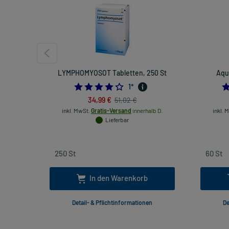
LYMPHOMYOSOT Tabletten, 250 St
Aqua
4.0
1
*
34,99 €
51,02 €
inkl. MwSt.
Gratis-Versand
innerhalb D.
inkl. 
Lieferbar
In den Warenkorb
Detail- & Pflichtinformationen
De