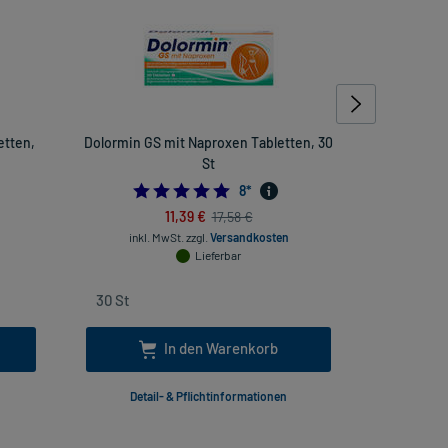
tten,
Dolormin GS mit Naproxen Tabletten, 30
Anginetten
St
4.75
8
*
11,39 €
17,58 €
inkl. MwSt.
zzgl.
Versandkosten
inkl
Lieferbar
In den Warenkorb
Detail- & Pflichtinformationen
Deta