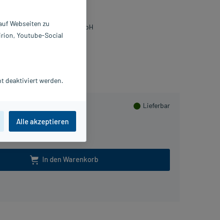
 St
0024199
 auf Webseiten zu
ologische Heilmittel Heel GmbH
irion, Youtube-Social
Beipackzettel als PDF
lusHerzen sammeln
t deaktiviert werden.
Lieferbar
Alle akzeptieren
In den Warenkorb