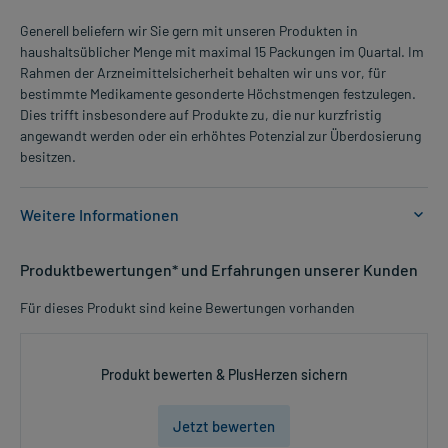
Generell beliefern wir Sie gern mit unseren Produkten in
haushaltsüblicher Menge mit maximal 15 Packungen im Quartal. Im
Rahmen der Arzneimittelsicherheit behalten wir uns vor, für
bestimmte Medikamente gesonderte Höchstmengen festzulegen.
Dies trifft insbesondere auf Produkte zu, die nur kurzfristig
angewandt werden oder ein erhöhtes Potenzial zur Überdosierung
besitzen.
Weitere Informationen
Anwendungsgebiete:
Produktbewertungen* und Erfahrungen unserer Kunden
- Schwellungen nach Verletzungen oder Operationen
- Schwellungen nach Verletzungen
Für dieses Produkt sind keine Bewertungen vorhanden
Dosierung und Anwendungshinweise:
Kinder und Jugendliche von 7-14 Jahren
Produkt bewerten & PlusHerzen sichern
1 Tablette
2-3 mal täglich
Jetzt bewerten
nach der Mahlzeit