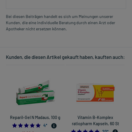
Jugendliche ab 14 Jahren und Erwachsene
1 Tablette
Bei diesen Beiträgen handelt es sich um Meinungen unserer
3-mal täglich
Kunden, die eine individuelle Beratung durch einen Arzt oder
Mehr anzeigen
nach der Mahlzeit
Apotheker nicht ersetzen können.
Kinder und Jugendliche von 7-14 Jahren
1 Tablette
2-3 mal täglich
Kunden, die diesen Artikel gekauft haben, kauften auch:
nach der Mahlzeit
Jugendliche ab 14 Jahren und Erwachsene
2 Tabletten
3-mal täglich
nach der Mahlzeit
Die Gesamtdosis sollte nicht ohne Rücksprache mit einem Arzt
oder Apotheker überschritten werden.
Reparil-Gel N Madaus, 100 g
Vitamin B-Komplex
Art der Anwendung?
ratiopharm Kapseln, 60 St
5.0
4
*
Nehmen Sie das Arzneimittel mit Flüssigkeit (z.B. 1 Glas Wasser)
5.0
20
*