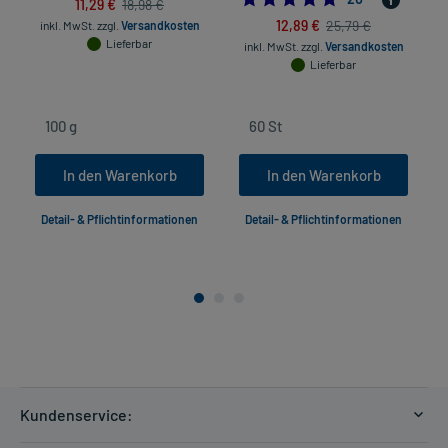
11,29 €
ein.
18,98 €
12,89 €
25,79 €
inkl. MwSt.
zzgl.
Versandkosten
Lieferbar
Dauer der Anwendung?
inkl. MwSt.
zzgl.
Versandkosten
Lieferbar
Die Anwendungsdauer ist nicht begrenzt. Fragen Sie dazu im
Zweifelsfalle Ihren Arzt oder Apotheker.
Überdosierung?
Bei einer Überdosierung kann es unter anderem zu Magen-Darm-
Beschwerden kommen. Setzen Sie sich bei dem Verdacht auf eine
In den Warenkorb
In den Warenkorb
Überdosierung umgehend mit einem Arzt in Verbindung.
Detail- & Pflichtinformationen
Detail- & Pflichtinformationen
Einnahme vergessen?
Setzen Sie die Einnahme zum nächsten vorgeschriebenen
Zeitpunkt ganz normal (also nicht mit der doppelten Menge) fort.
Generell gilt: Achten Sie vor allem bei Säuglingen, Kleinkindern und
älteren Menschen auf eine gewissenhafte Dosierung. Im
Zweifelsfalle fragen Sie Ihren Arzt oder Apotheker nach etwaigen
Auswirkungen oder Vorsichtsmaßnahmen.
Kundenservice:
Eine vom Arzt verordnete Dosierung kann von den Angaben der
Packungsbeilage abweichen. Da der Arzt sie individuell abstimmt,