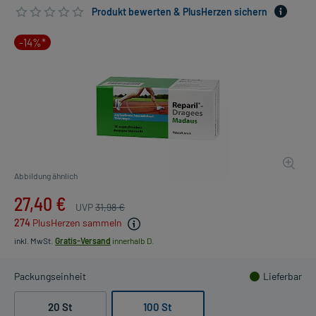
Produkt bewerten & PlusHerzen sichern
-14%*
Abbildung ähnlich
27,40 €
UVP
31,98 €
274
PlusHerzen sammeln
inkl. MwSt.
Gratis-Versand
innerhalb D.
Packungseinheit
Lieferbar
20 St
100 St