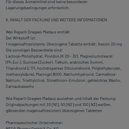
Für dieses Arzneimittel sind keine besonderen
Lagerungsbedingungen erforderlich.
6. INHALT DER PACKUNG UND WEITERE INFORMATIONEN
Was Reparil-Dragees Madaus enthält
Der Wirkstoff ist:
1 magensaftresistente, überzogene Tablette enthält: Aescin 20 mg
Die sonstigen Bestandteile sind:
Lactose-Monohydrat, Povidon (K 29 - 32), Magnesiumstearat
(Ph.Eur.), Sucrose (Zucker), Talkum, arabisches Gummi,
Titandioxid E 171, hochdisperses Siliciumdioxid, Poly(ethylacrylat,
methacrylsäure), Macrogol 8000, Natriumhydroxid, Carmellose-
Natrium, Triethylcitrat, Simethicon-Emulsion, gebleichtes Wachs,
Carnaubawachs
Wie Reparil-Dragees Madaus aussehen und Inhalt der Packung:
Originalpackungen mit 20 [N1], 50 [N2] und 100 [N3] weißen,
glänzenden magensaftresistent überzogenen Tabletten
Pharmazeutischer Unternehmer:
MEDA Pharma GmbH & Co. KG