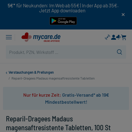
5€*
für Neukunden: Im Web ab 55€ | In der App ab 35€.
Jetzt App downloaden
Verstauchungen & Prellungen
/
Reparil-Dragees Madaus magensaftresistente Tabletten
Nur für kurze Zeit:
Gratis-Versand* ab 19€
Mindestbestellwert!
Reparil-Dragees Madaus
magensaftresistente Tabletten, 100 St