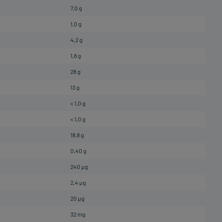
7,0 g
1,0 g
4,2 g
1,8 g
28 g
13 g
< 1,0 g
< 1,0 g
18,8 g
0,40 g
240 µg
2,4 µg
20 µg
32 mg