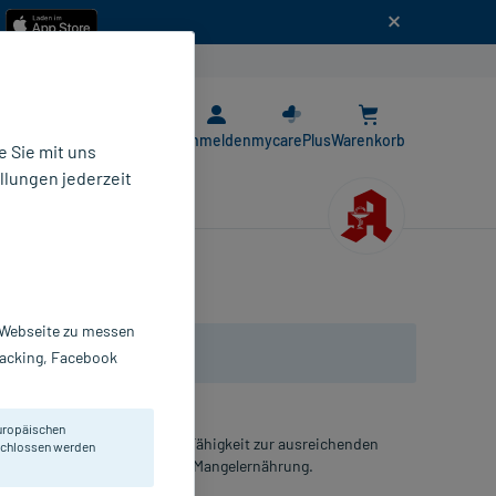
n
E-Rezept App
Anmelden
mycarePlus
Warenkorb
 Sie mit uns
llungen jederzeit
r Webseite zu messen
Tracking, Facebook
uropäischen
lender oder eingeschränkter Fähigkeit zur ausreichenden
eschlossen werden
drohender oder bestehender Mangelernährung.