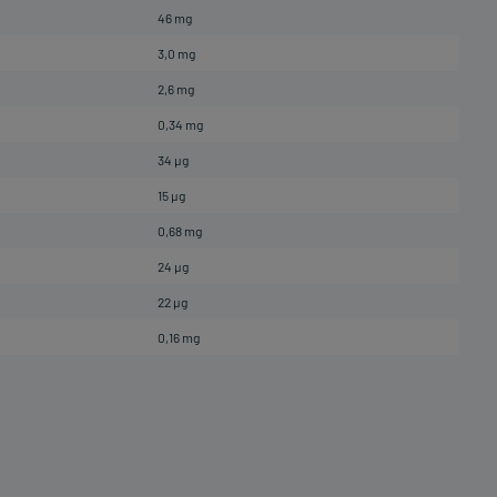
46 mg
3,0 mg
2,6 mg
0,34 mg
34 µg
15 µg
0,68 mg
24 µg
22 µg
0,16 mg