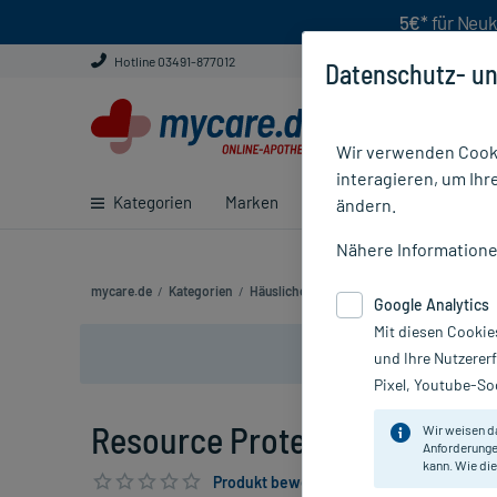
5€*
für Neuk
Hotline 03491-877012
Datenschutz- un
Wir verwenden Cooki
interagieren, um Ihr
Kategorien
Marken
Ratgeber
E-Rezept ei
ändern.
Nähere Information
mycare.de
/
Kategorien
/
Häusliche Pflege
/
Spezialnahrung
/
Viel
Google Analytics
Mit diesen Cookie
und Ihre Nutzerer
Pixel, Youtube-Soc
Resource Protein-Drink Scho
Wir weisen d
Anforderunge
kann. Wie die
Produkt bewerten & PlusHerzen sichern