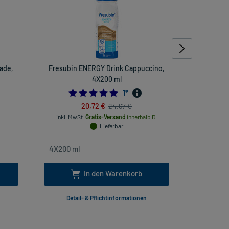
ade,
Fresubin ENERGY Drink Cappuccino,
Fresub
4X200 ml
S
5.0
1
*
20,72 €
24,67 €
inkl. MwSt.
Gratis-Versand
innerhalb D.
inkl. Mw
Lieferbar
In den Warenkorb
Detail- & Pflichtinformationen
Deta