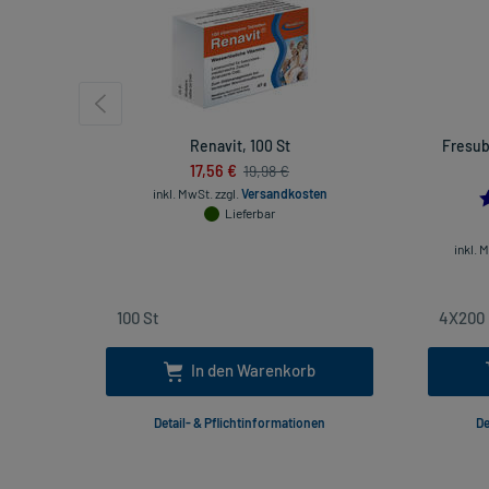
Renavit, 100 St
Fresub
17,56 €
19,98 €
inkl. MwSt.
zzgl.
Versandkosten
Lieferbar
inkl. 
In den Warenkorb
Detail- & Pflichtinformationen
De