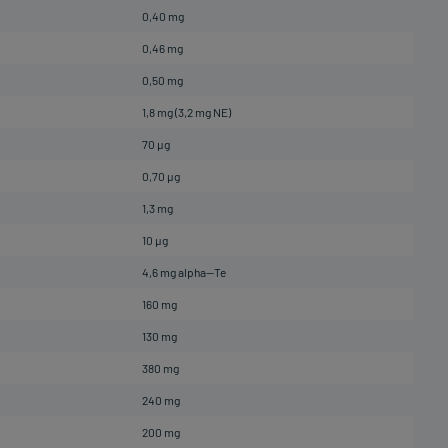
0,40 mg
0,46 mg
0,50 mg
1,8 mg (3,2 mg NE)
70 µg
0,70 µg
1,3 mg
10 µg
4,6 mg alpha—Te
160 mg
130 mg
380 mg
240 mg
200 mg