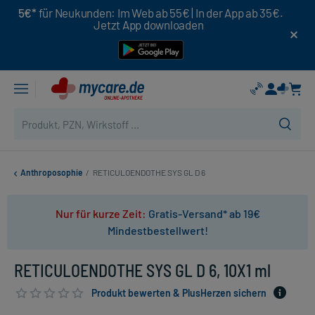
5€*
für Neukunden: Im Web ab 55€ | In der App ab 35€.
Jetzt App downloaden
Anthroposophie
/
RETICULOENDOTHE SYS GL D 6
Nur für kurze Zeit:
Gratis-Versand* ab 19€
Mindestbestellwert!
RETICULOENDOTHE SYS GL D 6, 10X1 ml
Produkt bewerten & PlusHerzen sichern