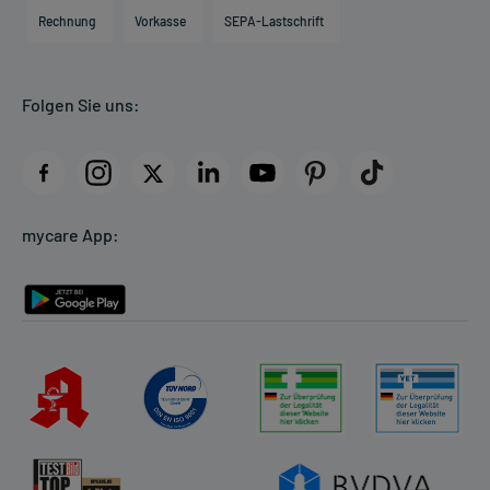
Engagement
Direktabrechnung PKV
Rechnung
Vorkasse
SEPA-Lastschrift
Partner
Apotheke vor Ort
Kundenbewertungen
Folgen Sie uns:
AGB
Impressum
Datenschutz
Cookie-Einstellungen
mycare App:
Rückgabe/Widerruf
Barrierefreiheitserklärung