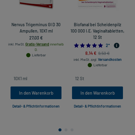
Nervus Trigeminus Gl D 30
Biofanal bei Scheidenpilz
Ampullen, 10X1 ml
100 000 I.E. Vaginaltabletten,
27,03 €
12 St
inkl. MwSt.
Gratis-Versand
innerhalb
5.0
2
*
D.
8,14 €
9,50 €
Lieferbar
inkl. MwSt.
zzgl.
Versandkosten
Lieferbar
In den Warenkorb
In den Warenkorb
Detail- & Pflichtinformationen
Detail- & Pflichtinformationen