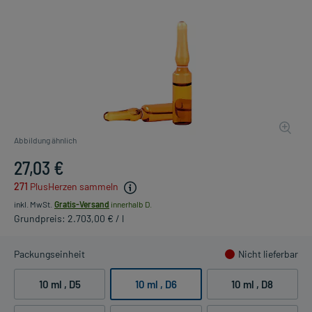
Abbildung ähnlich
27,03 €
271
PlusHerzen sammeln
inkl. MwSt.
Gratis-Versand
innerhalb D.
Grundpreis: 2.703,00 € / l
Packungseinheit
Nicht lieferbar
10 ml
, D5
10 ml
, D6
10 ml
, D8