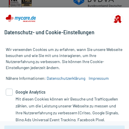
Datenschutz- und Cookie-Einstellungen
Wir verwenden Cookies um zu erfahren, wann Sie unsere Webseite
besuchen und wie Sie mit uns interagieren, um Ihre
Nutzererfahrung zu verbessern. Sie können Ihre Cookie-
Alle Preise gelten inkl. MwSt., ggf. zzgl. Versandkosten
Einstellungen jederzeit ändern.
Informationen auf dieser Website werden ausschließlich für
informative Zwecke zur Verfügung gestellt. Sie ersetzen keinesfalls
Nähere Informationen:
Datenschutzerklärung
Impressum
die Untersuchung und Behandlung durch einen Arzt. Bitte
beachten Sie, dass hierdurch weder Diagnosen gestellt noch
Google Analytics
Therapien eingeleitet werden können. | Diese Webseite benutzt
Mit diesen Cookies können wir Besuche und Trafficquellen
Google Analytics. Lesen Sie bitte dazu die wichtigen Hinweise in
unserer Datenschutzerklärung. Für den Widerruf einer Bestellung
zählen, um die Leistung unserer Webseite zu messen und
nutzen Sie das Formular:
Ihre Nutzererfahrung zu verbessern (Criteo, Google Signals,
Bing Ads Universal Event Tracking, Facebook Pixel,
Vertrag widerrufen
Youtube-Social Plugin).