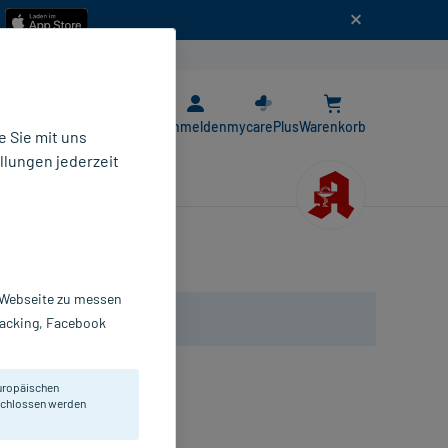
n
E-Rezept App
Anmelden
mycarePlus
Warenkorb
 Sie mit uns
llungen jederzeit
r Webseite zu messen
Tracking, Facebook
uropäischen
r Muskeln.
eschlossen werden
l