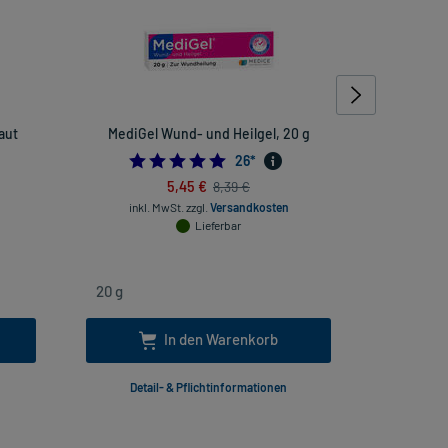
aut
MediGel Wund- und Heilgel, 20 g
Zi
5.0
26
*
inkl. Mw
5,45 €
8,39 €
inkl. MwSt.
zzgl.
Versandkosten
Lieferbar
In den Warenkorb
Detail- & Pflichtinformationen
Deta