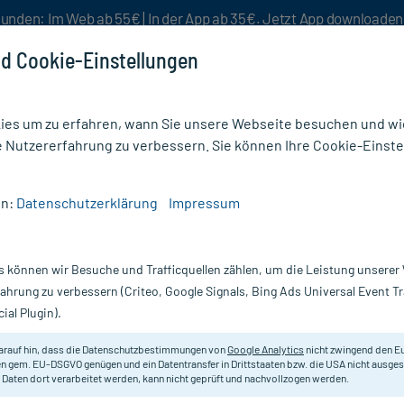
unden: Im Web ab 55€ | In der App ab 35€. Jetzt App downloade
d Cookie-Einstellungen
es um zu erfahren, wann Sie unsere Webseite besuchen und wie
e Nutzererfahrung zu verbessern. Sie können Ihre Cookie-Einste
nlösen
Rezeptur
Aktion %
en:
Datenschutzerklärung
Impressum
ubalmin Muskel-Gel
s können wir Besuche und Trafficquellen zählen, um die Leistung unsere
Nur für kurze Zeit:
Gratis-Versand* ab 19€ Mindestbestellwert!
fahrung zu verbessern (Criteo, Google Signals, Bing Ads Universal Event 
ial Plugin).
g
arauf hin, dass die Datenschutzbestimmungen von
Google Analytics
nicht zwingend den E
Pflegendes Gel zur Entspannung de
n gem. EU-DSGVO genügen und ein Datentransfer in Drittstaaten bzw. die USA nicht ausg
 Daten dort verarbeitet werden, kann nicht geprüft und nachvollzogen werden.
Darreichung:
Ge