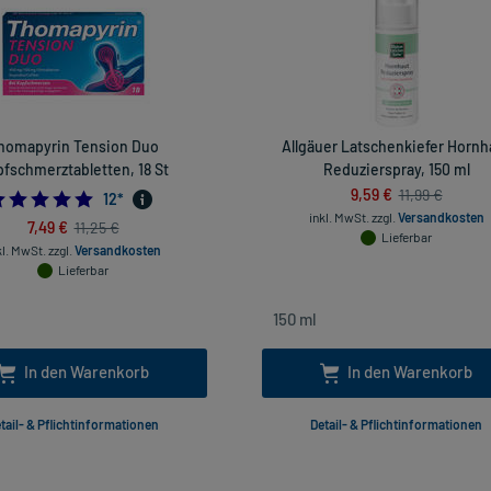
homapyrin Tension Duo
Allgäuer Latschenkiefer Hornh
fschmerztabletten, 18 St
Reduzierspray, 150 ml
9,59 €
11,99 €
4.916666666666667
12
*
inkl. MwSt.
zzgl.
Versandkosten
7,49 €
11,25 €
Lieferbar
kl. MwSt.
zzgl.
Versandkosten
Lieferbar
In den Warenkorb
In den Warenkorb
tail- & Pflichtinformationen
Detail- & Pflichtinformationen