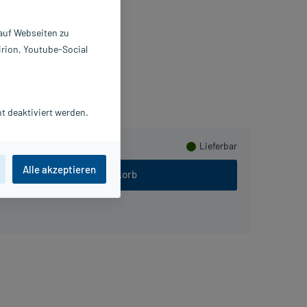
0 g
9922095
 auf Webseiten zu
rl Hoernecke GmbH
irion, Youtube-Social
Herzen sammeln
t deaktiviert werden.
Lieferbar
Alle akzeptieren
In den Warenkorb