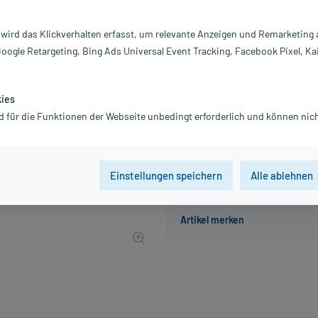
Inhalt:
10
PZN:
0
 wird das Klickverhalten erfasst, um relevante Anzeigen und Remarketing
Hersteller:
Ca
Google Retargeting, Bing Ads Universal Event Tracking, Facebook Pixel, Ka
7,86 €
UVP
8,47 €
79
Plus
inkl. MwSt.
zzgl.
Versandkosten
kies
Grundpreis: 78,60 € / kg
d für die Funktionen der Webseite unbedingt erforderlich und können nich
Einstellungen speichern
Alle ablehnen