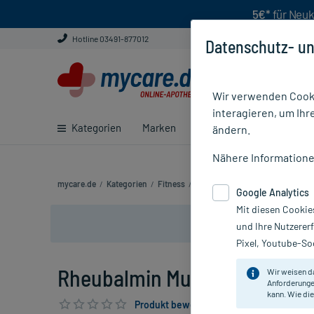
5€*
für Neuk
Hotline 03491-877012
Datenschutz- un
Wir verwenden Cooki
interagieren, um Ihr
Kategorien
Marken
Ratgeber
E-Rezept ei
ändern.
Nähere Information
mycare.de
/
Kategorien
/
Fitness
/
Fitness Pflege & Massage
/
Rhe
Google Analytics
Mit diesen Cookie
und Ihre Nutzerer
Pixel, Youtube-Soc
Rheubalmin Muskel-Gel, 100 
Wir weisen d
Anforderunge
kann. Wie die
Produkt bewerten & PlusHerzen sichern