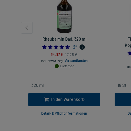
Rheubalmin Bad, 320 ml
T
Kop
4.5
2
*
15,07 €
17,25 €
inkl. MwSt.
zzgl.
Versandkosten
Lieferbar
in
In den Warenkorb
Detail- & Pflichtinformationen
De